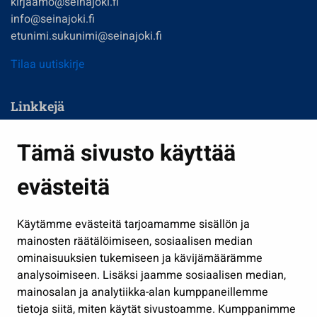
kirjaamo@seinajoki.fi
info@seinajoki.fi
etunimi.sukunimi@seinajoki.fi
Tilaa uutiskirje
Linkkejä
Asuminen ja ympäristö
Tämä sivusto käyttää
Kasvatus ja opetus
evästeitä
Kulttuuri ja liikunta
Hallinto
Käytämme evästeitä tarjoamamme sisällön ja
Työ ja yrittäminen
mainosten räätälöimiseen, sosiaalisen median
Osallistu ja asioi
ominaisuuksien tukemiseen ja kävijämäärämme
analysoimiseen. Lisäksi jaamme sosiaalisen median,
Näytä omat evästeasetukseni
mainosalan ja analytiikka-alan kumppaneillemme
tietoja siitä, miten käytät sivustoamme. Kumppanimme