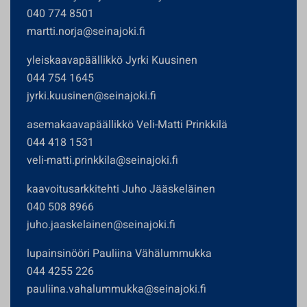
040 774 8501
martti.norja@seinajoki.fi
yleiskaavapäällikkö Jyrki Kuusinen
044 754 1645
jyrki.kuusinen@seinajoki.fi
asemakaavapäällikkö Veli-Matti Prinkkilä
044 418 1531
veli-matti.prinkkila@seinajoki.fi
kaavoitusarkkitehti Juho Jääskeläinen
040 508 8966
juho.jaaskelainen@seinajoki.fi
lupainsinööri Pauliina Vähälummukka
044 4255 226
pauliina.vahalummukka@seinajoki.fi