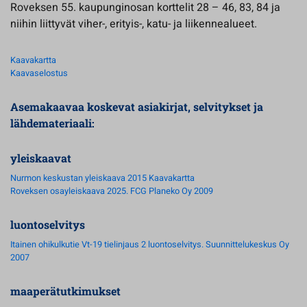
Roveksen 55. kaupunginosan korttelit 28 – 46, 83, 84 ja
niihin liittyvät viher-, erityis-, katu- ja liikennealueet.
Kaavakartta
Kaavaselostus
Asemakaavaa koskevat asiakirjat, selvitykset ja
lähdemateriaali:
yleiskaavat
Nurmon keskustan yleiskaava 2015 Kaavakartta
Roveksen osayleiskaava 2025. FCG Planeko Oy 2009
luontoselvitys
Itainen ohikulkutie Vt-19 tielinjaus 2 luontoselvitys. Suunnittelukeskus Oy
2007
maaperätutkimukset