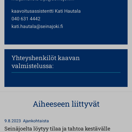
kaavoitusassistentti Kati Hautala
040 631 4442
kati.hautala@seinajoki.fi
Yhteyshenkilöt kaavan
valmistelussa:
Aiheeseen liittyvät
9.8.2023
Ajankohtaista
Seinäjoelta löytyy tilaa ja tahtoa kestävälle