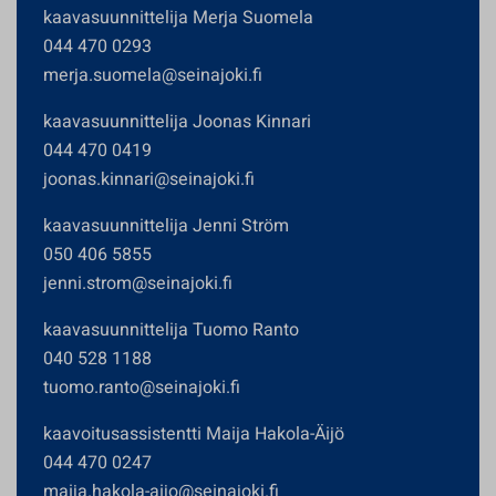
kaavasuunnittelija Merja Suomela
044 470 0293
merja.suomela@seinajoki.fi
kaavasuunnittelija Joonas Kinnari
044 470 0419
joonas.kinnari@seinajoki.fi
kaavasuunnittelija Jenni Ström
050 406 5855
jenni.strom@seinajoki.fi
kaavasuunnittelija Tuomo Ranto
040 528 1188
tuomo.ranto@seinajoki.fi
kaavoitusassistentti Maija Hakola-Äijö
044 470 0247
maija.hakola-aijo@seinajoki.fi