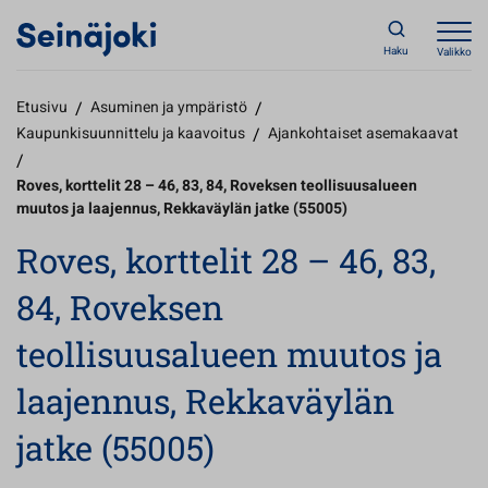
Haku
Valikko
Etusivu
/
Asuminen ja ympäristö
/
Kaupunkisuunnittelu ja kaavoitus
/
Ajankohtaiset asemakaavat
/
Roves, korttelit 28 – 46, 83, 84, Roveksen teollisuusalueen
muutos ja laajennus, Rekkaväylän jatke (55005)
Roves, korttelit 28 – 46, 83,
84, Roveksen
teollisuusalueen muutos ja
laajennus, Rekkaväylän
jatke (55005)