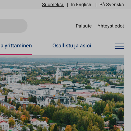
Suomeksi
In English
På Svenska
Sii
Palaute
Yhteystiedot
ja yrittäminen
Osallistu ja asioi