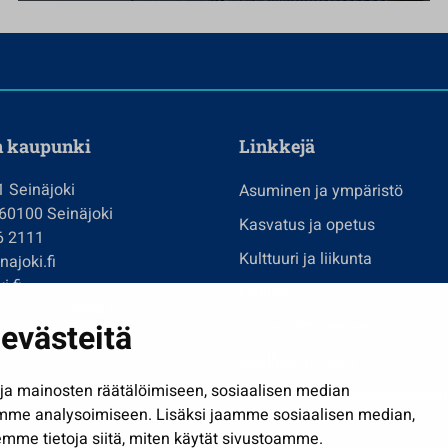
n kaupunki
Linkkejä
1 Seinäjoki
Asuminen ja ympäristö
 60100 Seinäjoki
Kasvatus ja opetus
6 2111
Kulttuuri ja liikunta
ajoki.fi
i.fi
Hallinto
imi@seinajoki.fi
Työ ja yrittäminen
evästeitä
je
Osallistu ja asioi
a mainosten räätälöimiseen, sosiaalisen median
Näytä omat evästeasetuksen
mme analysoimiseen. Lisäksi jaamme sosiaalisen median,
mme tietoja siitä, miten käytät sivustoamme.