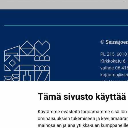
© Seinäjoe
PL 215, 6010
Kirkkokatu 6,
vaihde 06 41
kirjaamo@sein
info@seinajok
etunimi.sukun
Tämä sivusto käyttää 
Tilaa uutiskir
Käytämme evästeitä tarjoamamme sisällön j
ominaisuuksien tukemiseen ja kävijämäärä
mainosalan ja analytiikka-alan kumppaneille