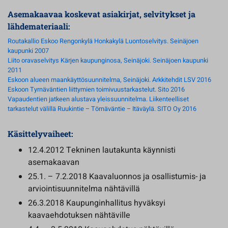
Asemakaavaa koskevat asiakirjat, selvitykset ja
lähdemateriaali:
Routakallio Eskoo Rengonkylä Honkakylä Luontoselvitys. Seinäjoen
kaupunki 2007
Liito oravaselvitys Kärjen kaupunginosa, Seinäjoki. Seinäjoen kaupunki
2011
Eskoon alueen maankäyttösuunnitelma, Seinäjoki. Arkkitehdit LSV 2016
Eskoon Tyrnäväntien liittymien toimivuustarkastelut. Sito 2016
Vapaudentien jatkeen alustava yleissuunnitelma. Liikenteelliset
tarkastelut välillä Ruukintie – Törnäväntie – Itäväylä. SITO Oy 2016
Käsittelyvaiheet:
12.4.2012 Tekninen lautakunta käynnisti
asemakaavan
25.1. – 7.2.2018 Kaavaluonnos ja osallistumis- ja
arviointisuunnitelma nähtävillä
26.3.2018 Kaupunginhallitus hyväksyi
kaavaehdotuksen nähtäville