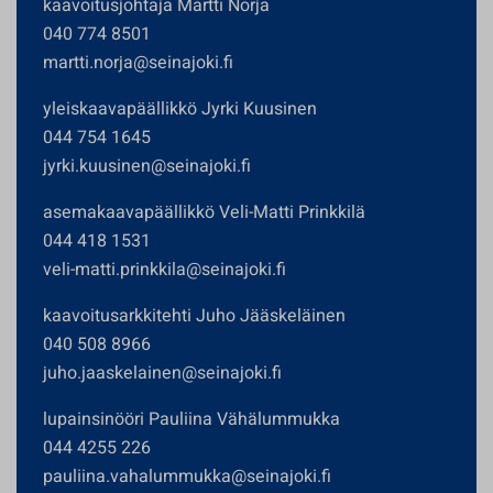
kaavoitusjohtaja Martti Norja
040 774 8501
martti.norja@seinajoki.fi
yleiskaavapäällikkö Jyrki Kuusinen
044 754 1645
jyrki.kuusinen@seinajoki.fi
asemakaavapäällikkö Veli-Matti Prinkkilä
044 418 1531
veli-matti.prinkkila@seinajoki.fi
kaavoitusarkkitehti Juho Jääskeläinen
040 508 8966
juho.jaaskelainen@seinajoki.fi
lupainsinööri Pauliina Vähälummukka
044 4255 226
pauliina.vahalummukka@seinajoki.fi