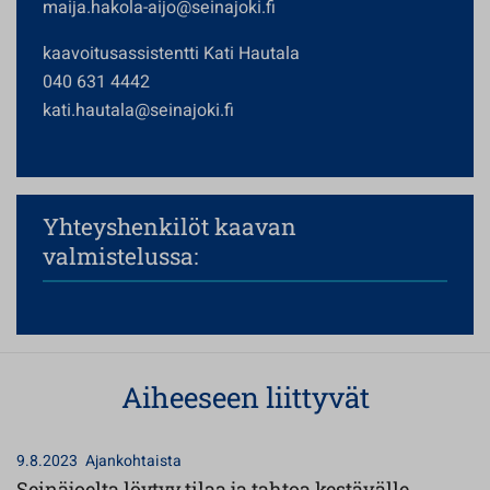
maija.hakola-aijo@seinajoki.fi
kaavoitusassistentti Kati Hautala
040 631 4442
kati.hautala@seinajoki.fi
Yhteyshenkilöt kaavan
valmistelussa:
Aiheeseen liittyvät
9.8.2023
Ajankohtaista
Seinäjoelta löytyy tilaa ja tahtoa kestävälle