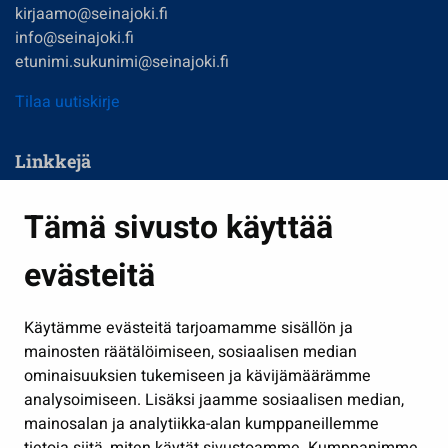
kirjaamo@seinajoki.fi
info@seinajoki.fi
etunimi.sukunimi@seinajoki.fi
Tilaa uutiskirje
Linkkejä
Asuminen ja ympäristö
Tämä sivusto käyttää
Kasvatus ja opetus
evästeitä
Kulttuuri ja liikunta
Hallinto
Käytämme evästeitä tarjoamamme sisällön ja
Työ ja yrittäminen
mainosten räätälöimiseen, sosiaalisen median
Osallistu ja asioi
ominaisuuksien tukemiseen ja kävijämäärämme
analysoimiseen. Lisäksi jaamme sosiaalisen median,
Näytä omat evästeasetukseni
mainosalan ja analytiikka-alan kumppaneillemme