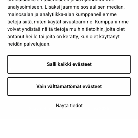
analysoimiseen. Lisäksi jaamme sosiaalisen median,
Näytä omat evästeasetukseni
mainosalan ja analytiikka-alan kumppaneillemme
tietoja siitä, miten käytät sivustoamme. Kumppanimme
Seuraa meitä
voivat yhdistää näitä tietoja muihin tietoihin, joita olet
antanut heille tai joita on kerätty, kun olet käyttänyt
heidän palvelujaan.
Salli kaikki evästeet
Vain välttämättömät evästeet
Näytä tiedot
Saavutettavuusseloste
| © Seinäjoki 2026