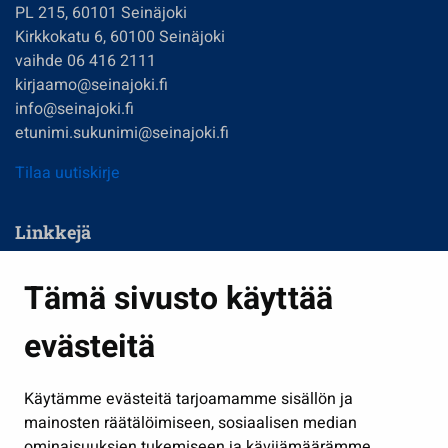
PL 215, 60101 Seinäjoki
Kirkkokatu 6, 60100 Seinäjoki
vaihde 06 416 2111
kirjaamo@seinajoki.fi
info@seinajoki.fi
etunimi.sukunimi@seinajoki.fi
Tilaa uutiskirje
Linkkejä
Asuminen ja ympäristö
Tämä sivusto käyttää
Kasvatus ja opetus
evästeitä
Kulttuuri ja liikunta
Hallinto
Käytämme evästeitä tarjoamamme sisällön ja
Työ ja yrittäminen
mainosten räätälöimiseen, sosiaalisen median
Osallistu ja asioi
ominaisuuksien tukemiseen ja kävijämäärämme