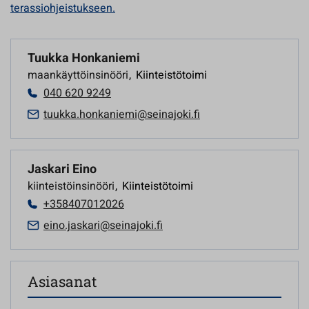
terassiohjeistukseen.
Tuukka Honkaniemi
maankäyttöinsinööri
,
Kiinteistötoimi
040 620 9249
tuukka.honkaniemi@seinajoki.fi
Jaskari Eino
kiinteistöinsinööri
,
Kiinteistötoimi
+358407012026
eino.jaskari@seinajoki.fi
Asiasanat