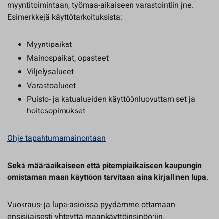
myyntitoimintaan, työmaa-aikaiseen varastointiin jne.
Esimerkkejä käyttötarkoituksista:
Myyntipaikat
Mainospaikat, opasteet
Viljelysalueet
Varastoalueet
Puisto- ja katualueiden käyttöönluovuttamiset ja
hoitosopimukset
Ohje tapahtumamainontaan
Sekä määräaikaiseen että pitempiaikaiseen kaupungin
omistaman maan käyttöön tarvitaan aina kirjallinen lupa
.
Vuokraus- ja lupa-asioissa pyydämme ottamaan
ensisijaisesti yhteyttä maankäyttöinsinööriin.