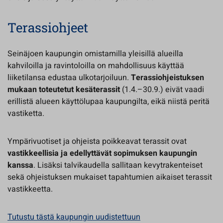
Terassiohjeet
Seinäjoen kaupungin omistamilla yleisillä alueilla
kahviloilla ja ravintoloilla on mahdollisuus käyttää
liiketilansa edustaa ulkotarjoiluun.
Terassiohjeistuksen
mukaan toteutetut kesäterassit
(1.4.–30.9.) eivät vaadi
erillistä alueen käyttölupaa kaupungilta, eikä niistä peritä
vastiketta.
Ympärivuotiset ja ohjeista poikkeavat terassit ovat
vastikkeellisia ja edellyttävät sopimuksen kaupungin
kanssa
. Lisäksi talvikaudella sallitaan kevytrakenteiset
sekä ohjeistuksen mukaiset tapahtumien aikaiset terassit
vastikkeetta.
Tutustu tästä kaupungin uudistettuun