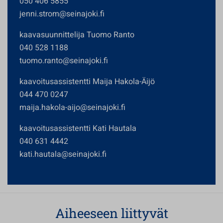
050 406 5855
jenni.strom@seinajoki.fi
kaavasuunnittelija Tuomo Ranto
040 528 1188
tuomo.ranto@seinajoki.fi
kaavoitusassistentti Maija Hakola-Äijö
044 470 0247
maija.hakola-aijo@seinajoki.fi
kaavoitusassistentti Kati Hautala
040 631 4442
kati.hautala@seinajoki.fi
Aiheeseen liittyvät