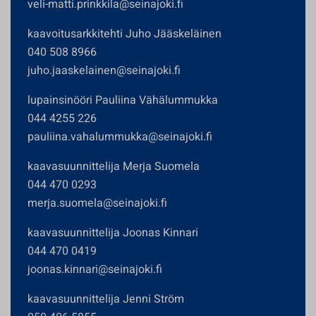
veli-matti.prinkkila@seinajoki.fi
kaavoitusarkkitehti Juho Jääskeläinen
040 508 8966
juho.jaaskelainen@seinajoki.fi
lupainsinööri Pauliina Vähälummukka
044 4255 226
pauliina.vahalummukka@seinajoki.fi
kaavasuunnittelija Merja Suomela
044 470 0293
merja.suomela@seinajoki.fi
kaavasuunnittelija Joonas Kinnari
044 470 0419
joonas.kinnari@seinajoki.fi
kaavasuunnittelija Jenni Ström