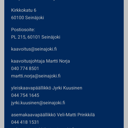
Kirkkokatu 6
60100 Seinäjoki
Postiosoite:
PL 215, 60101 Seinäjoki
kaavoitus@seinajoki.fi
kaavoitusjohtaja Martti Norja
040 774 8501
martti.norja@seinajoki.fi
yleiskaavapäällikkö Jyrki Kuusinen
044 754 1645
jyrki.kuusinen@seinajoki.fi
asemakaavapäällikkö Veli-Matti Prinkkilä
044 418 1531