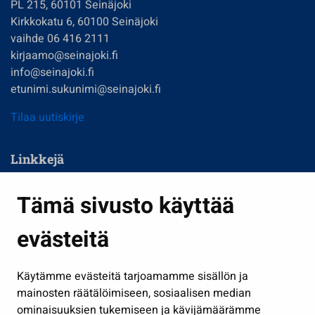
PL 215, 60101 Seinäjoki
Kirkkokatu 6, 60100 Seinäjoki
vaihde 06 416 2111
kirjaamo@seinajoki.fi
info@seinajoki.fi
etunimi.sukunimi@seinajoki.fi
Tilaa uutiskirje
Linkkejä
Asuminen ja ympäristö
Tämä sivusto käyttää
Kasvatus ja opetus
evästeitä
Kulttuuri ja liikunta
Hallinto
Käytämme evästeitä tarjoamamme sisällön ja
Työ ja yrittäminen
mainosten räätälöimiseen, sosiaalisen median
Osallistu ja asioi
ominaisuuksien tukemiseen ja kävijämäärämme