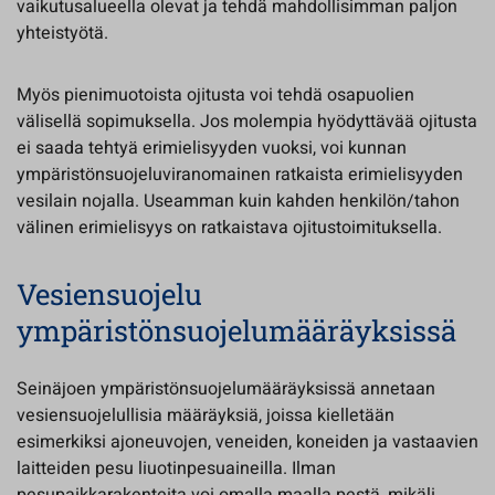
vaikutusalueella olevat ja tehdä mahdollisimman paljon
yhteistyötä.
Myös pienimuotoista ojitusta voi tehdä osapuolien
välisellä sopimuksella. Jos molempia hyödyttävää ojitusta
ei saada tehtyä erimielisyyden vuoksi, voi kunnan
ympäristönsuojeluviranomainen ratkaista erimielisyyden
vesilain nojalla. Useamman kuin kahden henkilön/tahon
välinen erimielisyys on ratkaistava ojitustoimituksella.
Vesiensuojelu
ympäristönsuojelumääräyksissä
Seinäjoen ympäristönsuojelumääräyksissä annetaan
vesiensuojelullisia määräyksiä, joissa kielletään
esimerkiksi ajoneuvojen, veneiden, koneiden ja vastaavien
laitteiden pesu liuotinpesuaineilla. Ilman
pesupaikkarakenteita voi omalla maalla pestä, mikäli