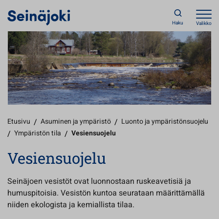
Haku
Valikko
Etusivu
/
Asuminen ja ympäristö
/
Luonto ja ympäristönsuojelu
/
Ympäristön tila
/
Vesiensuojelu
Vesiensuojelu
Seinäjoen vesistöt ovat luonnostaan ruskeavetisiä ja
humuspitoisia. Vesistön kuntoa seurataan määrittämällä
niiden ekologista ja kemiallista tilaa.