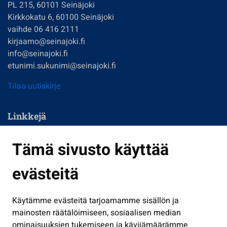
PL 215, 60101 Seinäjoki
Kirkkokatu 6, 60100 Seinäjoki
vaihde 06 416 2111
kirjaamo@seinajoki.fi
info@seinajoki.fi
etunimi.sukunimi@seinajoki.fi
Tilaa uutiskirje
Linkkejä
Asuminen ja ympäristö
Tämä sivusto käyttää
Kasvatus ja opetus
evästeitä
Kulttuuri ja liikunta
Hallinto
Käytämme evästeitä tarjoamamme sisällön ja
Työ ja yrittäminen
mainosten räätälöimiseen, sosiaalisen median
Osallistu ja asioi
ominaisuuksien tukemiseen ja kävijämäärämme