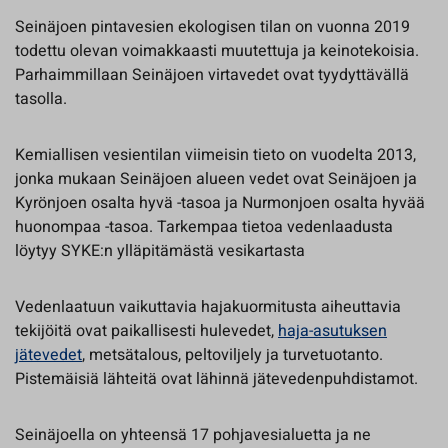
Seinäjoen pintavesien ekologisen tilan on vuonna 2019
todettu olevan voimakkaasti muutettuja ja keinotekoisia.
Parhaimmillaan Seinäjoen virtavedet ovat tyydyttävällä
tasolla.
Kemiallisen vesientilan viimeisin tieto on vuodelta 2013,
jonka mukaan Seinäjoen alueen vedet ovat Seinäjoen ja
Kyrönjoen osalta hyvä -tasoa ja Nurmonjoen osalta hyvää
huonompaa -tasoa. Tarkempaa tietoa vedenlaadusta
löytyy SYKE:n ylläpitämästä vesikartasta
Vedenlaatuun vaikuttavia hajakuormitusta aiheuttavia
tekijöitä ovat paikallisesti hulevedet,
haja-asutuksen
jätevedet
, metsätalous, peltoviljely ja turvetuotanto.
Pistemäisiä lähteitä ovat lähinnä jätevedenpuhdistamot.
Seinäjoella on yhteensä 17 pohjavesialuetta ja ne