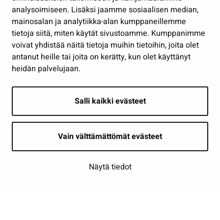
analysoimiseen. Lisäksi jaamme sosiaalisen median,
Näytä omat evästeasetukseni
mainosalan ja analytiikka-alan kumppaneillemme
tietoja siitä, miten käytät sivustoamme. Kumppanimme
Seuraa meitä
voivat yhdistää näitä tietoja muihin tietoihin, joita olet
antanut heille tai joita on kerätty, kun olet käyttänyt
heidän palvelujaan.
Salli kaikki evästeet
Vain välttämättömät evästeet
Näytä tiedot
Saavutettavuusseloste
| © Seinäjoki 2026