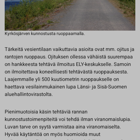
Kyrkösjärven kunnostusta ruoppaamalla.
Tärkeitä vesientilaan vaikuttavia asioita ovat mm. ojitus ja
rantojen ruoppaus. Ojituksen ollessa vähäistä suurempaa
on hankkeesta tehtävä ilmoitus ELY-keskukselle. Samoin
on ilmoitettava koneellisesti tehtävästä ruoppauksesta.
Laajemmalle yli 500 kuutiometrin ruoppaukselle on
haettava vesilainmukainen lupa Länsi- ja Sisä-Suomen
aluehallintovirastolta.
Pienimuotoisia käsin tehtäviä rannan
kunnostustoimenpiteitä voi tehdä ilman viranomaislupia.
Luvan tarve on syytä varmistaa aina viranomaiselta.
Hyvää käytäntöä on myös huomioida muut