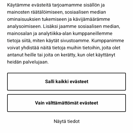
Käytämme evästeitä tarjoamamme sisällön ja
Työ ja yrittäminen
mainosten räätälöimiseen, sosiaalisen median
Osallistu ja asioi
ominaisuuksien tukemiseen ja kävijämäärämme
analysoimiseen. Lisäksi jaamme sosiaalisen median,
Näytä omat evästeasetukseni
mainosalan ja analytiikka-alan kumppaneillemme
tietoja siitä, miten käytät sivustoamme. Kumppanimme
Seuraa meitä
voivat yhdistää näitä tietoja muihin tietoihin, joita olet
antanut heille tai joita on kerätty, kun olet käyttänyt
heidän palvelujaan.
Salli kaikki evästeet
Vain välttämättömät evästeet
Näytä tiedot
Saavutettavuusseloste
| © Seinäjoki 2026