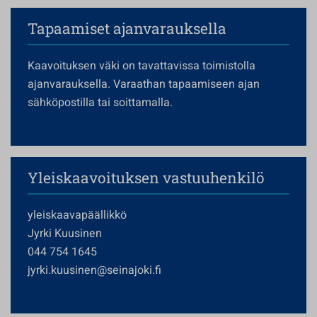
Tapaamiset ajanvarauksella
Kaavoituksen väki on tavattavissa toimistolla
ajanvarauksella. Varaathan tapaamiseen ajan
sähköpostilla tai soittamalla.
Yleiskaavoituksen vastuuhenkilö
yleiskaavapäällikkö
Jyrki Kuusinen
044 754 1645
jyrki.kuusinen@seinajoki.fi