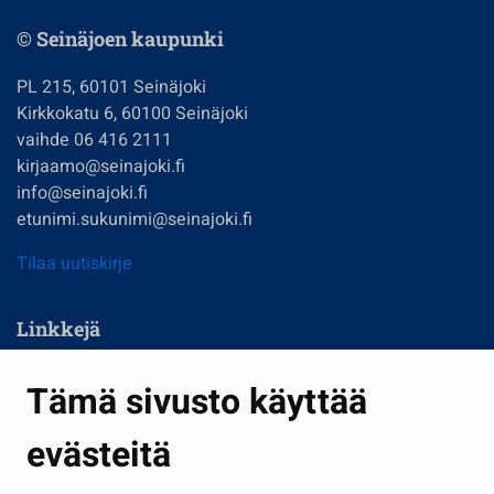
© Seinäjoen kaupunki
PL 215, 60101 Seinäjoki
Kirkkokatu 6, 60100 Seinäjoki
vaihde 06 416 2111
kirjaamo@seinajoki.fi
info@seinajoki.fi
etunimi.sukunimi@seinajoki.fi
Tilaa uutiskirje
Linkkejä
Asuminen ja ympäristö
Tämä sivusto käyttää
Kasvatus ja opetus
evästeitä
Kulttuuri ja liikunta
Hallinto