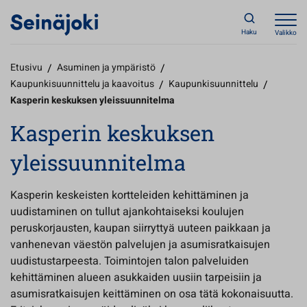
Haku
Valikko
Etusivu
/
Asuminen ja ympäristö
/
Kaupunkisuunnittelu ja kaavoitus
/
Kaupunkisuunnittelu
/
Kasperin keskuksen yleissuunnitelma
Kasperin keskuksen
yleissuunnitelma
Kasperin keskeisten kortteleiden kehittäminen ja
uudistaminen on tullut ajankohtaiseksi koulujen
peruskorjausten, kaupan siirryttyä uuteen paikkaan ja
vanhenevan väestön palvelujen ja asumisratkaisujen
uudistustarpeesta. Toimintojen talon palveluiden
kehittäminen alueen asukkaiden uusiin tarpeisiin ja
asumisratkaisujen keittäminen on osa tätä kokonaisuutta.