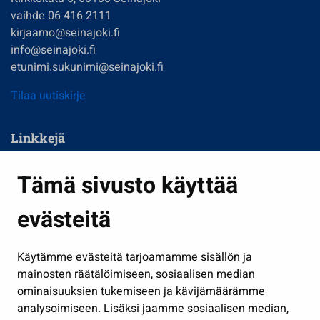
vaihde 06 416 2111
kirjaamo@seinajoki.fi
info@seinajoki.fi
etunimi.sukunimi@seinajoki.fi
Tilaa uutiskirje
Linkkejä
Asuminen ja ympäristö
Tämä sivusto käyttää
Kasvatus ja opetus
evästeitä
Kulttuuri ja liikunta
Hallinto
Käytämme evästeitä tarjoamamme sisällön ja
Työ ja yrittäminen
mainosten räätälöimiseen, sosiaalisen median
Osallistu ja asioi
ominaisuuksien tukemiseen ja kävijämäärämme
analysoimiseen. Lisäksi jaamme sosiaalisen median,
Näytä omat evästeasetukseni