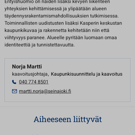
Erityishuomio on näiden lisäksi kevyen liikenteen
yhteyksien kehittämisessä ja ylipäätään alueen
täydennysrakentamismahdollisuuksien tutkimisessa.
Toiminnallisten uudistusten lisäksi Kasperin keskustan
kaupunkikuvaa ja rakennetta kehitetään niin että
viihtyvyys paranee. Alueelle pyritään luomaan omaa
identiteettiä ja tunnistettavuutta.
Norja Martti
kaavoitusjohtaja
,
Kaupunkisuunnittelu ja kaavoitus
040 774 8501
martti.norja@seinajoki.fi
Aiheeseen liittyvät