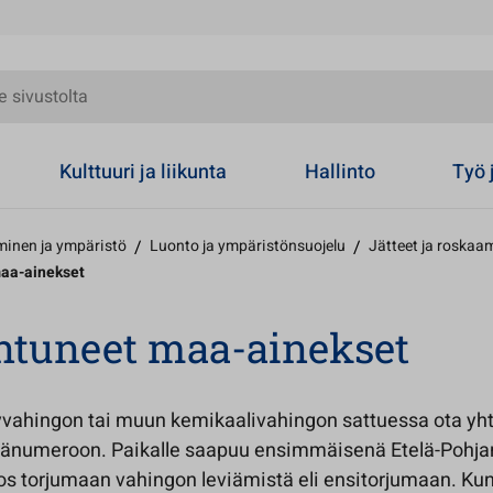
olta
Kulttuuri ja liikunta
Hallinto
Työ 
inen ja ympäristö
/
Luonto ja ympäristönsuojelu
/
Jätteet ja roskaa
maa-ainekset
ntuneet maa-ainekset
ljyvahingon tai muun kemikaalivahingon sattuessa ota yh
tänumeroon. Paikalle saapuu ensimmäisenä Etelä-Poh
tos torjumaan vahingon leviämistä eli ensitorjumaan. Ku