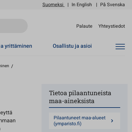
Suomeksi
In English
På Svenska
Sii
Palaute
Yhteystiedot
ja yrittäminen
Osallistu ja asioi
minen
/
Tietoa pilaantuneista
maa-aineksista
teyttä
Pilaantuneet maa-alueet
janmaan
(ymparisto.fi)
n