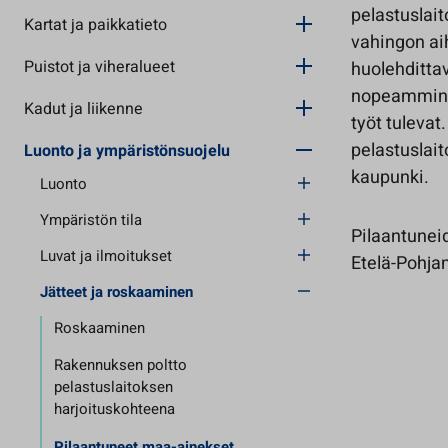
pelastuslait
Kartat ja paikkatieto
vahingon ai
Puistot ja viheralueet
huolehditta
nopeammin v
Kadut ja liikenne
työt tulevat
pelastuslait
Luonto ja ympäristönsuojelu
kaupunki.
Luonto
Ympäristön tila
Pilaantunei
Luvat ja ilmoitukset
Etelä-Pohja
Jätteet ja roskaaminen
Roskaaminen
Rakennuksen poltto
pelastuslaitoksen
harjoituskohteena
Pilaantuneet maa-ainekset