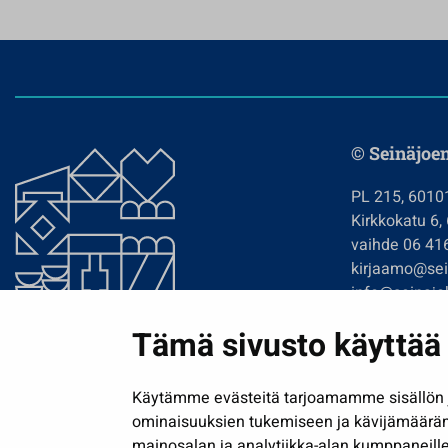
© Seinäjoe
PL 215, 6010
Kirkkokatu 6,
vaihde 06 41
kirjaamo@sein
info@seinajok
etunimi.sukun
Tämä sivusto käyttää 
Tilaa uutiskir
Käytämme evästeitä tarjoamamme sisällön j
ominaisuuksien tukemiseen ja kävijämäärä
mainosalan ja analytiikka-alan kumppaneille