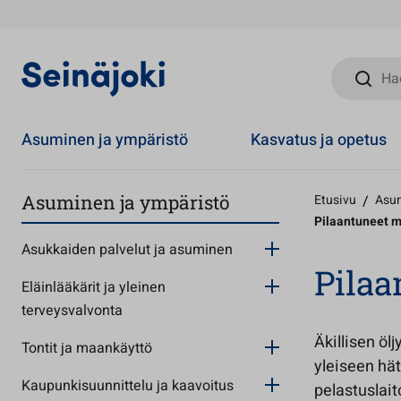
Hae sivust
Asuminen ja ympäristö
Kasvatus ja opetus
Asuminen ja ympäristö
Etusivu
/
Asum
Pilaantuneet 
Asukkaiden palvelut ja asuminen
Pilaa
Eläinlääkärit ja yleinen
terveysvalvonta
Äkillisen ö
Tontit ja maankäyttö
yleiseen hä
Kaupunkisuunnittelu ja kaavoitus
pelastuslai