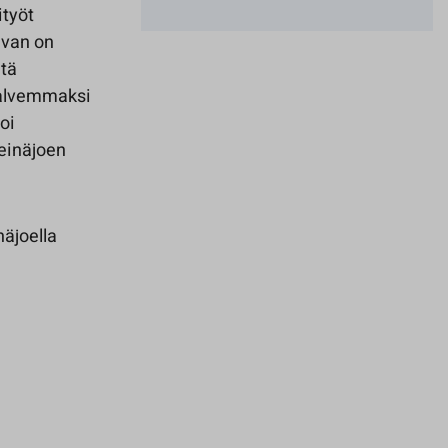
ityöt
avan on
itä
 halvemmaksi
oi
Seinäjoen
äjoella