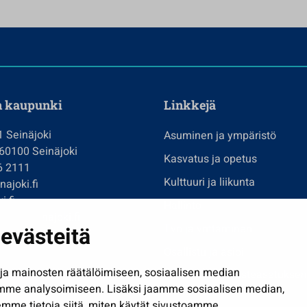
n kaupunki
Linkkejä
1 Seinäjoki
Asuminen ja ympäristö
 60100 Seinäjoki
Kasvatus ja opetus
6 2111
Kulttuuri ja liikunta
ajoki.fi
i.fi
Hallinto
imi@seinajoki.fi
evästeitä
Työ ja yrittäminen
je
Osallistu ja asioi
a mainosten räätälöimiseen, sosiaalisen median
Näytä omat evästeasetuksen
mme analysoimiseen. Lisäksi jaamme sosiaalisen median,
mme tietoja siitä, miten käytät sivustoamme.