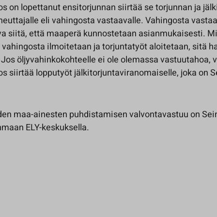
os on lopettanut ensitorjunnan siirtää se torjunnan ja jälk
heuttajalle eli vahingosta vastaavalle. Vahingosta vasta
va siitä, että maaperä kunnostetaan asianmukaisesti. M
ahingosta ilmoitetaan ja torjuntatyöt aloitetaan, sitä
. Jos öljyvahinkokohteelle ei ole olemassa vastuutahoa, v
os siirtää lopputyöt jälkitorjuntaviranomaiselle, joka on 
den maa-ainesten puhdistamisen valvontavastuu on Sein
nmaan ELY-keskuksella.