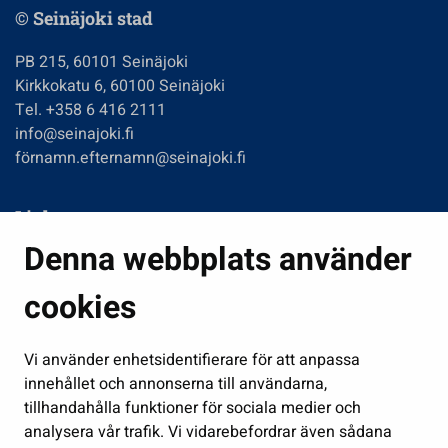
© Seinäjoki stad
PB 215, 60101 Seinäjoki
Kirkkokatu 6, 60100 Seinäjoki
Tel. +358 6 416 2111
info@seinajoki.fi
förnamn.efternamn@seinajoki.fi
Links
Denna webbplats använder
Boende och miljö
Fostran och utbildning
cookies
Kultur och idrott
Vi använder enhetsidentifierare för att anpassa
Förvaltning
innehållet och annonserna till användarna,
Jobb och företagsamhet
tillhandahålla funktioner för sociala medier och
Delta och sköt ärenden
analysera vår trafik. Vi vidarebefordrar även sådana