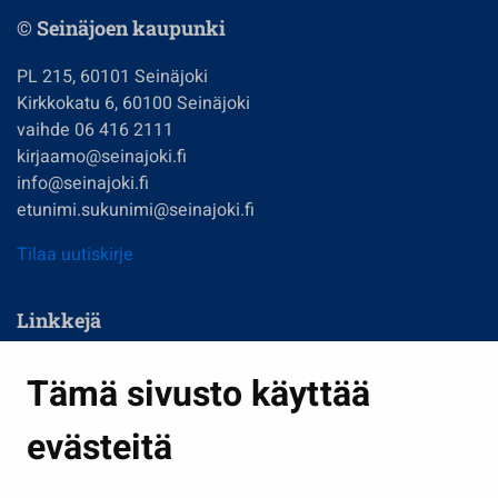
© Seinäjoen kaupunki
PL 215, 60101 Seinäjoki
Kirkkokatu 6, 60100 Seinäjoki
vaihde 06 416 2111
kirjaamo@seinajoki.fi
info@seinajoki.fi
etunimi.sukunimi@seinajoki.fi
Tilaa uutiskirje
Linkkejä
Asuminen ja ympäristö
Tämä sivusto käyttää
Kasvatus ja opetus
evästeitä
Kulttuuri ja liikunta
Hallinto