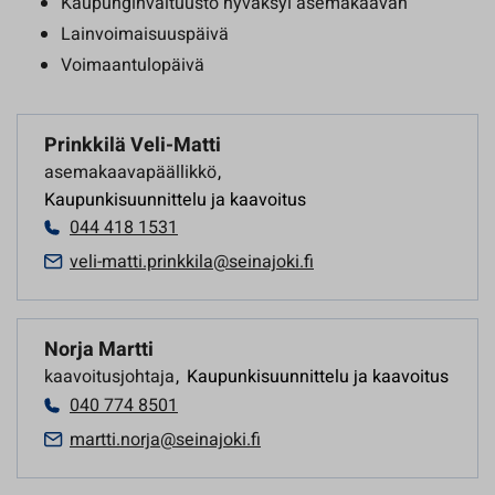
Kaupunginvaltuusto hyväksyi asemakaavan
Lainvoimaisuuspäivä
Voimaantulopäivä
Prinkkilä Veli-Matti
asemakaavapäällikkö
,
Kaupunkisuunnittelu ja kaavoitus
044 418 1531
veli-matti.prinkkila@seinajoki.fi
Norja Martti
kaavoitusjohtaja
,
Kaupunkisuunnittelu ja kaavoitus
040 774 8501
martti.norja@seinajoki.fi