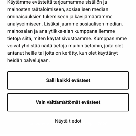
Käytämme evästeitä tarjoamamme sisällön ja
Työ ja yrittäminen
mainosten räätälöimiseen, sosiaalisen median
Osallistu ja asioi
ominaisuuksien tukemiseen ja kävijämäärämme
analysoimiseen. Lisäksi jaamme sosiaalisen median,
Näytä omat evästeasetukseni
mainosalan ja analytiikka-alan kumppaneillemme
tietoja siitä, miten käytät sivustoamme. Kumppanimme
Seuraa meitä
voivat yhdistää näitä tietoja muihin tietoihin, joita olet
antanut heille tai joita on kerätty, kun olet käyttänyt
heidän palvelujaan.
Salli kaikki evästeet
Vain välttämättömät evästeet
Näytä tiedot
Saavutettavuusseloste
| © Seinäjoki 2026