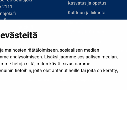
 60100 Seinäjoki
Kasvatus ja opetus
6 2111
Kulttuuri ja liikunta
ajoki.fi
i.fi
Hallinto
imi@seinajoki.fi
evästeitä
Työ ja yrittäminen
je
Osallistu ja asioi
a mainosten räätälöimiseen, sosiaalisen median
Näytä omat evästeasetuksen
mme analysoimiseen. Lisäksi jaamme sosiaalisen median,
mme tietoja siitä, miten käytät sivustoamme.
in tietoihin, joita olet antanut heille tai joita on kerätty,
Saavutettavuusseloste
| © Seinäjoki 2026