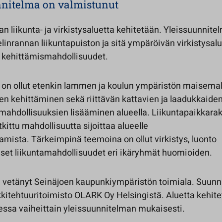
nnitelma on valmistunut
n liikunta- ja virkistysaluetta kehitetään. Yleissuunnit
elinrannan liikuntapuiston ja sitä ympäröivän virkistysal
a kehittämismahdollisuudet.
 on ollut etenkin lammen ja koulun ympäristön maisemal
en kehittäminen sekä riittävän kattavien ja laadukkaiden 
smahdollisuuksien lisääminen alueella. Liikuntapaikkar
utkittu mahdollisuutta sijoittaa alueelle
amista. Tärkeimpinä teemoina on ollut virkistys, luonto
iset liikuntamahdollisuudet eri ikäryhmät huomioiden.
 vetänyt Seinäjoen kaupunkiympäristön toimiala. Suunni
kkitehtuuritoimisto OLARK Oy Helsingistä. Aluetta kehit
essa vaiheittain yleissuunnitelman mukaisesti.