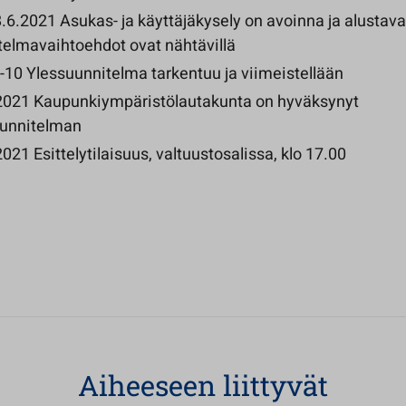
8.6.2021 Asukas- ja käyttäjäkysely on avoinna ja alustava
telmavaihtoehdot ovat nähtävillä
-10 Ylessuunnitelma tarkentuu ja viimeistellään
2021 Kaupunkiympäristölautakunta on hyväksynyt
uunnitelman
021 Esittelytilaisuus, valtuustosalissa, klo 17.00
Aiheeseen liittyvät