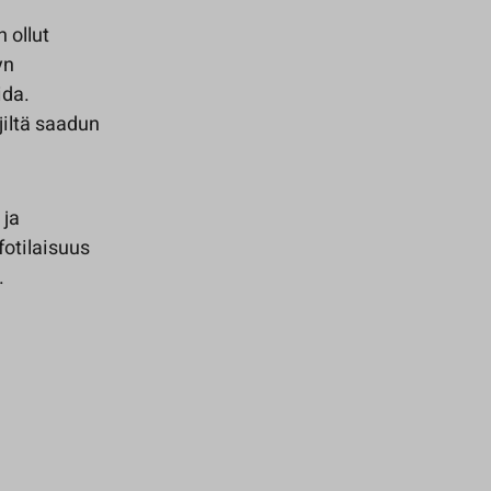
 ollut
yn
ida.
jiltä saadun
 ja
fotilaisuus
.