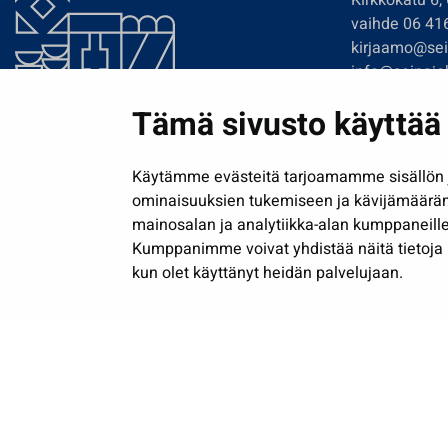
Kirkkokatu 6,
vaihde 06 41
kirjaamo@sein
info@seinajok
etunimi.sukun
Tämä sivusto käyttää 
Tilaa uutiskir
Käytämme evästeitä tarjoamamme sisällön j
ominaisuuksien tukemiseen ja kävijämäärä
mainosalan ja analytiikka-alan kumppaneille
Kumppanimme voivat yhdistää näitä tietoja muih
kun olet käyttänyt heidän palvelujaan.