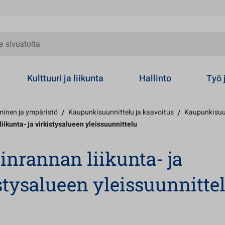
olta
Kulttuuri ja liikunta
Hallinto
Työ 
inen ja ympäristö
/
Kaupunkisuunnittelu ja kaavoitus
/
Kaupunkisuu
iikunta- ja virkistysalueen yleissuunnittelu
inrannan liikunta- ja
stysalueen yleissuunnitte