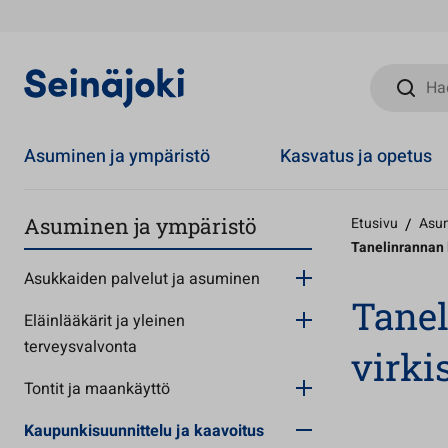
Hae sivust
Asuminen ja ympäristö
Kasvatus ja opetus
Asuminen ja ympäristö
Etusivu
/
Asum
Tanelinrannan l
Asukkaiden palvelut ja asuminen
Tanel
Eläinlääkärit ja yleinen
terveysvalvonta
virki
Tontit ja maankäyttö
Kaupunkisuunnittelu ja kaavoitus