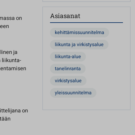
Asiasanat
elmassa on
ueen
kehittämissuunnitelma
liikunta ja virkistysalue
linen ja
liikunta-alue
liikunta-
akentamisen
tanelinranta
virkistysalue
yleissuunnitelma
ttelijana on
etään