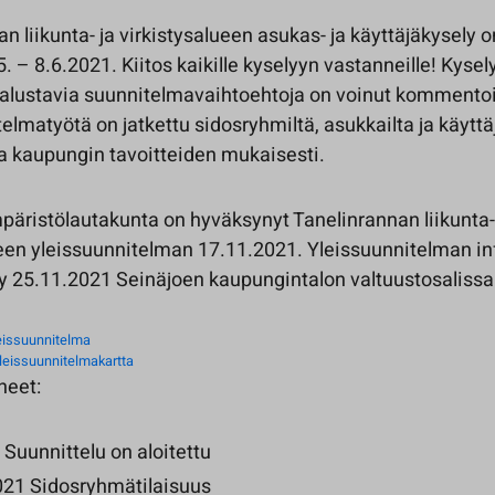
n liikunta- ja virkistysalueen asukas- ja käyttäjäkysely on
. – 8.6.2021. Kiitos kaikille kyselyyn vastanneille! Kysel
alustavia suunnitelmavaihtoehtoja on voinut kommento
elmatyötä on jatkettu sidosryhmiltä, asukkailta ja käyttä
ja kaupungin tavoitteiden mukaisesti.
äristölautakunta on hyväksynyt Tanelinrannan liikunta-
ueen yleissuunnitelman 17.11.2021. Yleissuunnitelman in
ty 25.11.2021 Seinäjoen kaupungintalon valtuustosalissa
eissuunnitelma
leissuunnitelmakartta
heet:
Suunnittelu on aloitettu
021 Sidosryhmätilaisuus