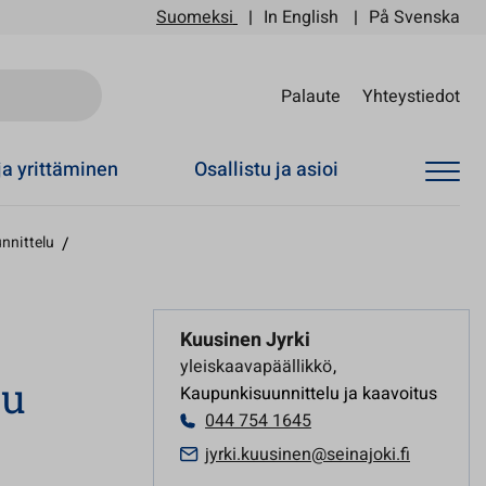
Suomeksi
In English
På Svenska
Sii
Palaute
Yhteystiedot
ja yrittäminen
Osallistu ja asioi
nnittelu
/
Kuusinen Jyrki
yleiskaavapäällikkö
,
lu
Kaupunkisuunnittelu ja kaavoitus
044 754 1645
jyrki.kuusinen@seinajoki.fi