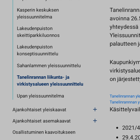
Tanelinranna
Kasperin keskuksen
yleissuunnitelma
avoinna 26.5
yhteydessä 
Lakeudenpuiston
Yleissuunnit
skeittiparkkiluonnos
palautteen 
Lakeudenpuiston
konseptisuunnittelu
Kaupunkiymp
Sahanlammen yleissuunnittelu
virkistysal
Tanelinrannan liikunta- ja
on järjestet
virkistysalueen yleissuunnittelu
Upan yleissuunnitelma
Tanelinrannan yl
Tanelinrannnan y
Käsittelyvai
Ajankohtaiset yleiskaavat
Ajankohtaiset asemakaavat
2021/4 
Osallistuminen kaavoitukseen
29.4.2