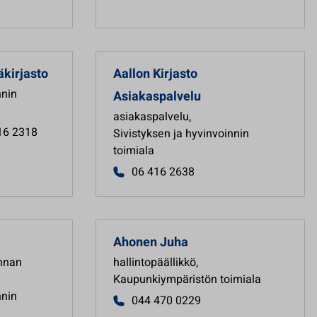
kirjasto
Aallon Kirjasto
nnin
Asiakaspalvelu
asiakaspalvelu
,
16 2318
Sivistyksen ja hyvinvoinnin
toimiala
06 416 2638
Ahonen
Juha
innan
hallintopäällikkö
,
Kaupunkiympäristön toimiala
nnin
044 470 0229