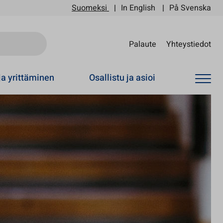
Suomeksi
In English
På Svenska
Sii
Palaute
Yhteystiedot
ja yrittäminen
Osallistu ja asioi