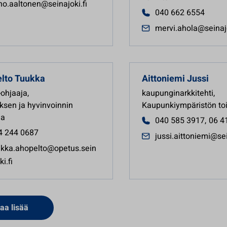
no.aaltonen@seinajoki.fi
040 662 6554
mervi.ahola@seinajo
lto
Tuukka
Aittoniemi
Jussi
-ohjaaja
,
kaupunginarkkitehti
,
yksen ja hyvinvoinnin
Kaupunkiympäristön to
la
040 585 3917
,
06 4
4 244 0687
jussi.aittoniemi@sei
ukka.ahopelto@opetus.sein
ki.fi
aa lisää