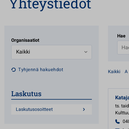
Yhteystiedot
Hae
Organisaatiot
Kaikki
Tyhjennä hakuehdot
Kaikki
A
12 hakutu
Laskutus
Kataj
ts. ta
Laskutusosoitteet
Kulttu
04