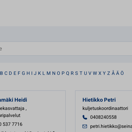
B
C
D
E
F
G
H
I
J
K
L
M
N
O
P
Q
R
S
T
U
V
W
X
Y
Z
Å
Ä
Ö
losta
amäki
Heidi
Hietikko
Petri
idekasvattaja
,
kuljetuskoordinaattori
uripalvelut
0408240558
0 537 7716
petri.hietikko@seina