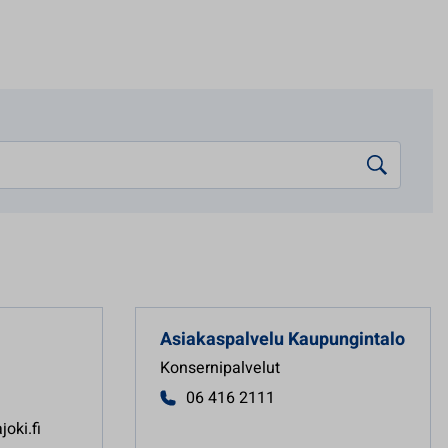
Asiakaspalvelu
Kaupungintalo
Konsernipalvelut
06 416 2111
joki.fi