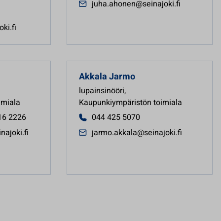
juha.ahonen@seinajoki.fi
ki.fi
Akkala
Jarmo
lupainsinööri
,
imiala
Kaupunkiympäristön toimiala
16 2226
044 425 5070
najoki.fi
jarmo.akkala@seinajoki.fi