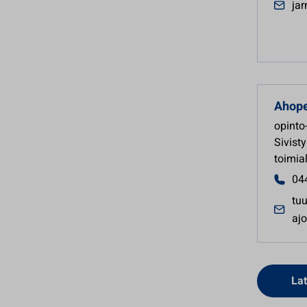
jar
Ahope
opinto
Sivist
toimia
04
tu
ajo
Lat