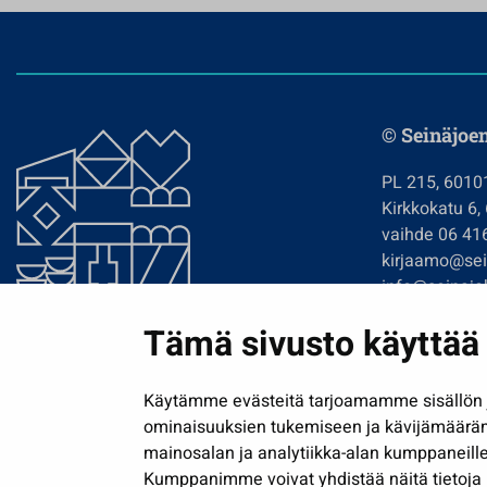
© Seinäjoe
PL 215, 6010
Kirkkokatu 6,
vaihde 06 41
kirjaamo@sein
info@seinajok
etunimi.sukun
Tämä sivusto käyttää 
Tilaa uutiskir
Käytämme evästeitä tarjoamamme sisällön j
ominaisuuksien tukemiseen ja kävijämäärä
mainosalan ja analytiikka-alan kumppaneille
Kumppanimme voivat yhdistää näitä tietoja muih