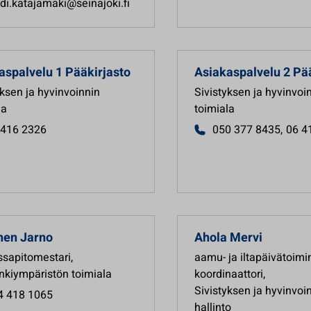
di.katajamaki@seinajoki.fi
aspalvelu 1
Pääkirjasto
Asiakaspalvelu 2
Pää
yksen ja hyvinvoinnin
Sivistyksen ja hyvinvoi
la
toimiala
 416 2326
050 377 8435
,
06 4
nen
Jarno
Ahola
Mervi
sapitomestari
,
aamu- ja iltapäivätoim
kiympäristön toimiala
koordinaattori
,
Sivistyksen ja hyvinvoi
4 418 1065
hallinto