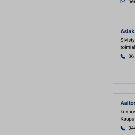
hei
Asiak
Sivist
toimia
06
Aalto
kunnos
Kaupun
04