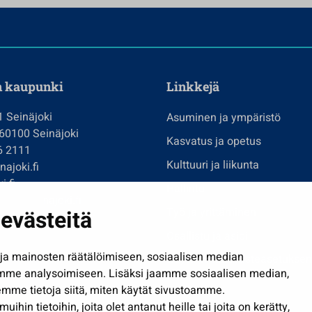
n kaupunki
Linkkejä
1 Seinäjoki
Asuminen ja ympäristö
 60100 Seinäjoki
Kasvatus ja opetus
6 2111
Kulttuuri ja liikunta
ajoki.fi
i.fi
Hallinto
imi@seinajoki.fi
evästeitä
Työ ja yrittäminen
je
Osallistu ja asioi
a mainosten räätälöimiseen, sosiaalisen median
Näytä omat evästeasetuksen
mme analysoimiseen. Lisäksi jaamme sosiaalisen median,
mme tietoja siitä, miten käytät sivustoamme.
in tietoihin, joita olet antanut heille tai joita on kerätty,