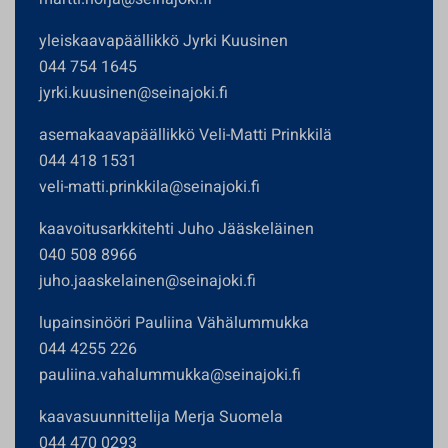
yleiskaavapäällikkö Jyrki Kuusinen
044 754 1645
jyrki.kuusinen@seinajoki.fi
asemakaavapäällikkö Veli-Matti Prinkkilä
044 418 1531
veli-matti.prinkkila@seinajoki.fi
kaavoitusarkkitehti Juho Jääskeläinen
040 508 8966
juho.jaaskelainen@seinajoki.fi
lupainsinööri Pauliina Vähälummukka
044 4255 226
pauliina.vahalummukka@seinajoki.fi
kaavasuunnittelija Merja Suomela
044 470 0293