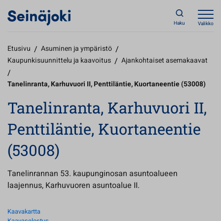
Haku
Valikko
Etusivu
/
Asuminen ja ympäristö
/
Kaupunkisuunnittelu ja kaavoitus
/
Ajankohtaiset asemakaavat
/
Tanelinranta, Karhuvuori II, Penttiläntie, Kuortaneentie (53008)
Tanelinranta, Karhuvuori II,
Penttiläntie, Kuortaneentie
(53008)
Tanelinrannan 53. kaupunginosan asuntoalueen
laajennus, Karhuvuoren asuntoalue II.
Kaavakartta