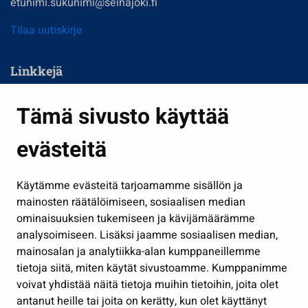
etunimi.sukunimi@seinajoki.fi
Tilaa uutiskirje
Linkkejä
Asuminen ja ympäristö
Tämä sivusto käyttää
Kasvatus ja opetus
evästeitä
Kulttuuri ja liikunta
Hallinto
Käytämme evästeitä tarjoamamme sisällön ja
Työ ja yrittäminen
mainosten räätälöimiseen, sosiaalisen median
Osallistu ja asioi
ominaisuuksien tukemiseen ja kävijämäärämme
analysoimiseen. Lisäksi jaamme sosiaalisen median,
Näytä omat evästeasetukseni
mainosalan ja analytiikka-alan kumppaneillemme
tietoja siitä, miten käytät sivustoamme. Kumppanimme
Seuraa meitä
voivat yhdistää näitä tietoja muihin tietoihin, joita olet
antanut heille tai joita on kerätty, kun olet käyttänyt