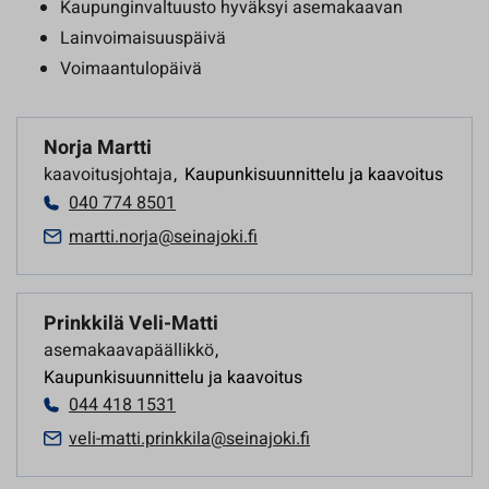
Kaupunginvaltuusto hyväksyi asemakaavan
Lainvoimaisuuspäivä
Voimaantulopäivä
Norja Martti
kaavoitusjohtaja
,
Kaupunkisuunnittelu ja kaavoitus
040 774 8501
martti.norja@seinajoki.fi
Prinkkilä Veli-Matti
asemakaavapäällikkö
,
Kaupunkisuunnittelu ja kaavoitus
044 418 1531
veli-matti.prinkkila@seinajoki.fi