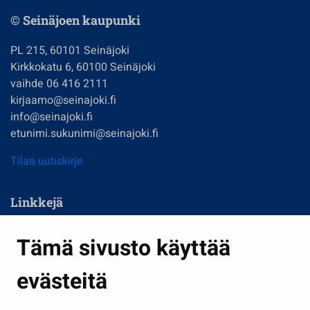
© Seinäjoen kaupunki
PL 215, 60101 Seinäjoki
Kirkkokatu 6, 60100 Seinäjoki
vaihde 06 416 2111
kirjaamo@seinajoki.fi
info@seinajoki.fi
etunimi.sukunimi@seinajoki.fi
Tilaa uutiskirje
Linkkejä
Asuminen ja ympäristö
Tämä sivusto käyttää
Kasvatus ja opetus
evästeitä
Kulttuuri ja liikunta
Hallinto