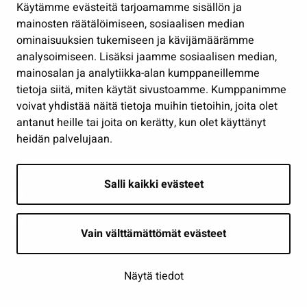
Käytämme evästeitä tarjoamamme sisällön ja
Työ ja yrittäminen
mainosten räätälöimiseen, sosiaalisen median
Osallistu ja asioi
ominaisuuksien tukemiseen ja kävijämäärämme
analysoimiseen. Lisäksi jaamme sosiaalisen median,
Näytä omat evästeasetukseni
mainosalan ja analytiikka-alan kumppaneillemme
tietoja siitä, miten käytät sivustoamme. Kumppanimme
Seuraa meitä
voivat yhdistää näitä tietoja muihin tietoihin, joita olet
antanut heille tai joita on kerätty, kun olet käyttänyt
heidän palvelujaan.
Salli kaikki evästeet
Vain välttämättömät evästeet
Näytä tiedot
Saavutettavuusseloste
| © Seinäjoki 2026