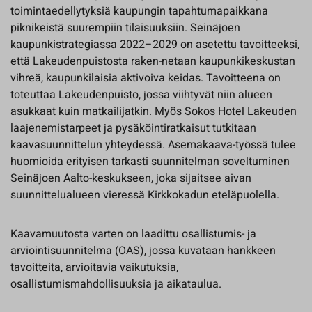
toimintaedellytyksiä kaupungin tapahtumapaikkana
piknikeistä suurempiin tilaisuuksiin. Seinäjoen
kaupunkistrategiassa 2022–2029 on asetettu tavoitteeksi,
että Lakeudenpuistosta raken-netaan kaupunkikeskustan
vihreä, kaupunkilaisia aktivoiva keidas. Tavoitteena on
toteuttaa Lakeudenpuisto, jossa viihtyvät niin alueen
asukkaat kuin matkailijatkin. Myös Sokos Hotel Lakeuden
laajenemistarpeet ja pysäköintiratkaisut tutkitaan
kaavasuunnittelun yhteydessä. Asemakaava-työssä tulee
huomioida erityisen tarkasti suunnitelman soveltuminen
Seinäjoen Aalto-keskukseen, joka sijaitsee aivan
suunnittelualueen vieressä Kirkkokadun eteläpuolella.
Kaavamuutosta varten on laadittu osallistumis- ja
arviointisuunnitelma (OAS), jossa kuvataan hankkeen
tavoitteita, arvioitavia vaikutuksia,
osallistumismahdollisuuksia ja aikataulua.