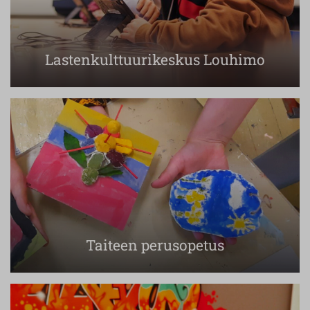
Lastenkulttuurikeskus Louhimo
Taiteen perusopetus