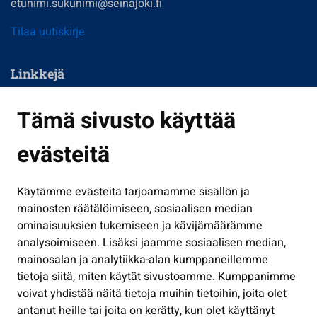
etunimi.sukunimi@seinajoki.fi
Tilaa uutiskirje
Linkkejä
Asuminen ja ympäristö
Tämä sivusto käyttää
Kasvatus ja opetus
evästeitä
Kulttuuri ja liikunta
Hallinto
Käytämme evästeitä tarjoamamme sisällön ja
Työ ja yrittäminen
mainosten räätälöimiseen, sosiaalisen median
ominaisuuksien tukemiseen ja kävijämäärämme
Osallistu ja asioi
analysoimiseen. Lisäksi jaamme sosiaalisen median,
Näytä omat evästeasetukseni
mainosalan ja analytiikka-alan kumppaneillemme
tietoja siitä, miten käytät sivustoamme. Kumppanimme
Seuraa meitä
voivat yhdistää näitä tietoja muihin tietoihin, joita olet
antanut heille tai joita on kerätty, kun olet käyttänyt