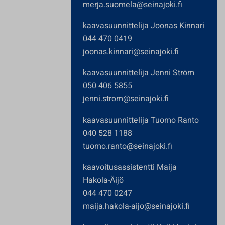
merja.suomela@seinajoki.fi
kaavasuunnittelija Joonas Kinnari
044 470 0419
joonas.kinnari@seinajoki.fi
kaavasuunnittelija Jenni Ström
050 406 5855
jenni.strom@seinajoki.fi
kaavasuunnittelija Tuomo Ranto
040 528 1188
tuomo.ranto@seinajoki.fi
kaavoitusassistentti Maija
Hakola-Äijö
044 470 0247
maija.hakola-aijo@seinajoki.fi