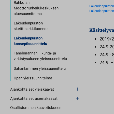
Rahkolan
Lakeudenpuiston
Moottoriurheilukeskuksen
Lakeudenpuiston j
aluesuunnitelma
Lakeudenpuiston
skeittiparkkiluonnos
Käsittelyva
Lakeudenpuiston
2019/2 
konseptisuunnittelu
24.9.20
Tanelinrannan liikunta- ja
24
.
9.-
virkistysalueen yleissuunnittelu
24.9. 
Sahanlammen yleissuunnittelu
Upan yleissuunnitelma
Ajankohtaiset yleiskaavat
Ajankohtaiset asemakaavat
Osallistuminen kaavoitukseen