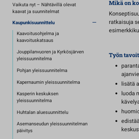
Mikä on ko
Vaikuta nyt – Nähtävillä olevat
kaavat ja suunnitelmat
Konseptisuu
ratkaisuja s
Kaupunkisuunnittelu
esimerkkiku
Kaavoitusohjelma ja
kaavoituskatsaus
Jouppilanvuoren ja Kyrkösjärven
Työn tavoit
yleissuunnitelma
paranta
Pohjan yleissuunnitelma
ajanvi
Kapernaumin yleissuunnitelma
lisätä 
luoda m
Kasperin keskuksen
yleissuunnitelma
kävely
huomio
Huhtalan aluesuunnittelu
edistä
Asemanseudun yleissuunnitelman
keskus
päivitys