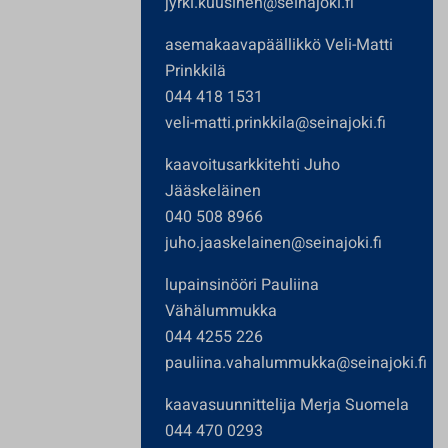
jyrki.kuusinen@seinajoki.fi
asemakaavapäällikkö Veli-Matti
Prinkkilä
044 418 1531
veli-matti.prinkkila@seinajoki.fi
kaavoitusarkkitehti Juho
Jääskeläinen
040 508 8966
juho.jaaskelainen@seinajoki.fi
lupainsinööri Pauliina
Vähälummukka
044 4255 226
pauliina.vahalummukka@seinajoki.fi
kaavasuunnittelija Merja Suomela
044 470 0293