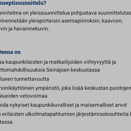
nseptisuunnittelu?
nnitelma on yleissuunnittelua pohjustava suunnittelutas
elvennetään yleispiirteisin asemapiirroksin, kaavioin,
vin ja havainnekuvin.
teena on
a kaupunkilaisten ja matkailijoiden viihtyvyyttä ja
ettomahdollisuuksia Seinäjoen keskustassa
alueen tunnettavuutta
onikäyttöinen ympäristö, joka lisää keskustan puistojen
alueiden vetovoimaa
ida nykyiset kaupunkikuvalliset ja maisemalliset arvot
ä erilaisten ulkoilmatapahtumien järjestämisolosuhteita
tassa