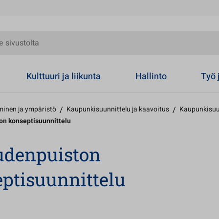
olta
Kulttuuri ja liikunta
Hallinto
Työ 
inen ja ympäristö
/
Kaupunkisuunnittelu ja kaavoitus
/
Kaupunkisuu
n konseptisuunnittelu
udenpuiston
ptisuunnittelu