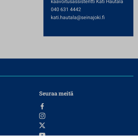
kaavoitusassistentti Kati Hautala
040 631 4442
kati.hautala@seinajoki.fi
Seuraa meitä