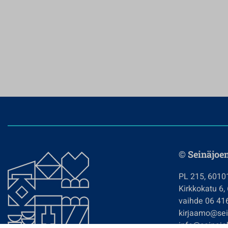
© Seinäjoe
PL 215, 6010
Kirkkokatu 6,
vaihde 06 41
kirjaamo@sein
info@seinajok