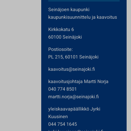
Seinäjoen kaupunki
kaupunkisuunnittelu ja kaavoitus
Kirkkokatu 6
60100 Seinäjoki
Postiosoite:
PL 215, 60101 Seinäjoki
kaavoitus@seinajoki.fi
kaavoitusjohtaja Martti Norja
040 774 8501
martti.norja@seinajoki.fi
yleiskaavapäällikkö Jyrki
Kuusinen
044 754 1645