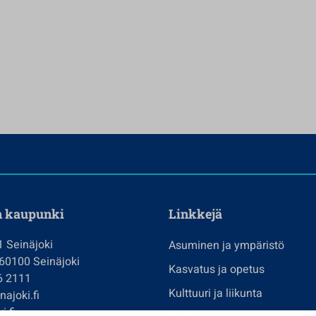
n kaupunki
Linkkejä
1 Seinäjoki
Asuminen ja ympäristö
 60100 Seinäjoki
Kasvatus ja opetus
6 2111
Kulttuuri ja liikunta
ajoki.fi
i.fi