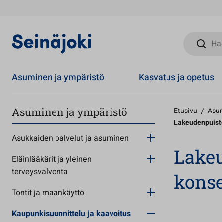
Hae sivust
Asuminen ja ympäristö
Kasvatus ja opetus
Asuminen ja ympäristö
Etusivu
/
Asum
Lakeudenpuisto
Asukkaiden palvelut ja asuminen
Lake
Eläinlääkärit ja yleinen
terveysvalvonta
konse
Tontit ja maankäyttö
Kaupunkisuunnittelu ja kaavoitus