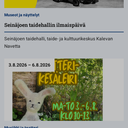
Museot ja näyttelyt
Seinäjoen taidehallin ilmaispäivä
Seinäjoen taidehalli, taide- ja kulttuurikeskus Kalevan
Navetta
3.8.2026 – 6.8.2026
Musiikki ja teatteri