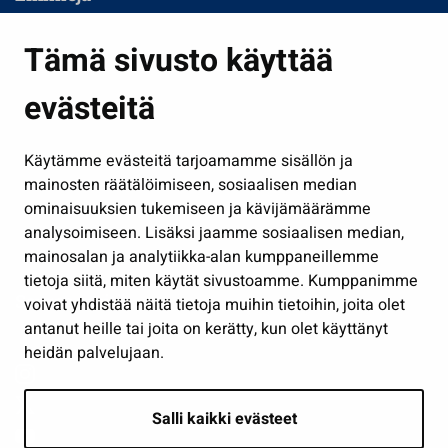
Asuminen ja ympäristö
Tämä sivusto käyttää
Kasvatus ja opetus
evästeitä
Kulttuuri ja liikunta
Hallinto
Käytämme evästeitä tarjoamamme sisällön ja
Työ ja yrittäminen
mainosten räätälöimiseen, sosiaalisen median
Osallistu ja asioi
ominaisuuksien tukemiseen ja kävijämäärämme
analysoimiseen. Lisäksi jaamme sosiaalisen median,
Näytä omat evästeasetukseni
mainosalan ja analytiikka-alan kumppaneillemme
tietoja siitä, miten käytät sivustoamme. Kumppanimme
Seuraa meitä
voivat yhdistää näitä tietoja muihin tietoihin, joita olet
antanut heille tai joita on kerätty, kun olet käyttänyt
heidän palvelujaan.
Salli kaikki evästeet