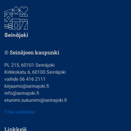
© Seinäjoen kaupunki
PL 215, 60101 Seinäjoki
Kirkkokatu 6, 60100 Seinäjoki
vaihde 06 416 2111
kirjaamo@seinajoki.fi
info@seinajoki.fi
etunimi.sukunimi@seinajoki.fi
Tilaa uutiskirje
Linkkejä