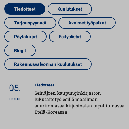
Tiedotteet
Kuulutukset
Tarjouspyynnöt
Avoimet työpaikat
Pöytäkirjat
Esityslistat
Blogit
Rakennusvalvonnan kuulutukset
05.
Tiedotteet
Seinäjoen kaupunginkirjaston
lukutaitotyö esillä maailman
ELOKUU
suurimmassa kirjastoalan tapahtumassa
Etelä-Koreassa