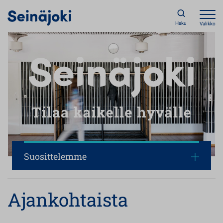
Haku
Valikko
Seinäjoki – tilaa kaikelle hyväl
Suosittelemme
Ajankohtaista