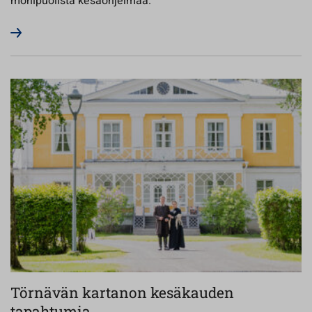
monipuolista kesäohjelmaa.
Törnävän kartanon kesäkauden
tapahtumia