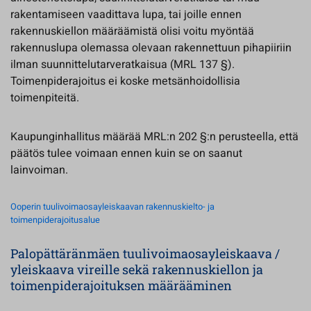
rakentamiseen vaadittava lupa, tai joille ennen
rakennuskiellon määräämistä olisi voitu myöntää
rakennuslupa olemassa olevaan rakennettuun pihapiiriin
ilman suunnittelutarveratkaisua (MRL 137 §).
Toimenpiderajoitus ei koske metsänhoidollisia
toimenpiteitä.
Kaupunginhallitus määrää MRL:n 202 §:n perusteella, että
päätös tulee voimaan ennen kuin se on saanut
lainvoiman.
Ooperin tuulivoimaosayleiskaavan rakennuskielto- ja
toimenpiderajoitusalue
Palopättäränmäen tuulivoimaosayleiskaava /
yleiskaava vireille sekä rakennuskiellon ja
toimenpiderajoituksen määrääminen