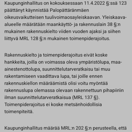
Kaupunginhallitus on kokouksessaan 11.4.2022 §:ssä 123
päättänyt käynnistää Palopättäränmäen
oikeusvaikutteisen tuulivoimaosayleiskaavan. Yleiskaava-
alueelle määrätään maankäyttö- ja rakennuslain 38 §:n
mukainen rakennuskielto viiden vuoden ajaksi ja siihen
liittyvä MRL 128 §:n mukainen toimenpiderajoitus.
Rakennuskielto ja toimenpiderajoitus eivät koske
hankkeita, joilla on voimassa oleva ympäristölupa, maa-
ainestenottolupa, suunnittelutarveratkaisu tai muu
rakentamiseen vaadittava lupa, tai joille ennen
rakennuskiellon määräämistä olisi voitu myöntää
rakennuslupa olemassa olevaan rakennettuun pihapiiriin
ilman suunnittelutarveratkaisua (MRL 137 §).
Toimenpiderajoitus ei koske metsänhoidollisia
toimenpiteitä.
Kaupunginhallitus määrää MRL:n 202 §:n perusteella, että