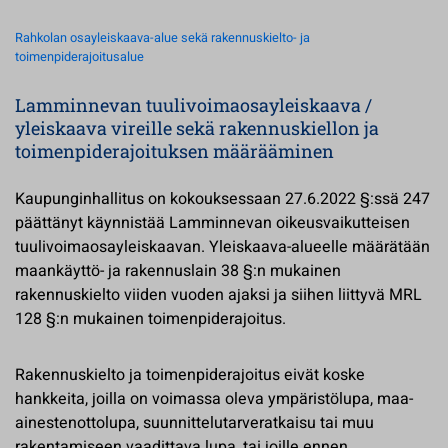
Rahkolan osayleiskaava-alue sekä rakennuskielto- ja
toimenpiderajoitusalue
Lamminnevan tuulivoimaosayleiskaava /
yleiskaava vireille sekä rakennuskiellon ja
toimenpiderajoituksen määrääminen
Kaupunginhallitus on kokouksessaan 27.6.2022 §:ssä 247
päättänyt käynnistää Lamminnevan oikeusvaikutteisen
tuulivoimaosayleiskaavan. Yleiskaava-alueelle määrätään
maankäyttö- ja rakennuslain 38 §:n mukainen
rakennuskielto viiden vuoden ajaksi ja siihen liittyvä MRL
128 §:n mukainen toimenpiderajoitus.
Rakennuskielto ja toimenpiderajoitus eivät koske
hankkeita, joilla on voimassa oleva ympäristölupa, maa-
ainestenottolupa, suunnittelutarveratkaisu tai muu
rakentamiseen vaadittava lupa, tai joille ennen