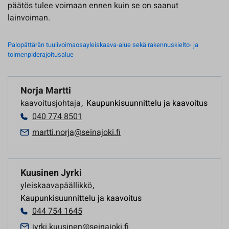
päätös tulee voimaan ennen kuin se on saanut
lainvoiman.
Palopättärän tuulivoimaosayleiskaava-alue sekä rakennuskielto- ja
toimenpiderajoitusalue
Norja Martti
kaavoitusjohtaja
,
Kaupunkisuunnittelu ja kaavoitus
040 774 8501
martti.norja@seinajoki.fi
Kuusinen Jyrki
yleiskaavapäällikkö
,
Kaupunkisuunnittelu ja kaavoitus
044 754 1645
jyrki.kuusinen@seinajoki.fi