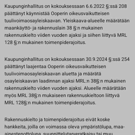
Kaupunginhallitus on kokouksessaan 6.6.2022 §:ssä 208
päättänyt käynnistää Ooperin oikeusvaikutteisen
tuulivoimaosayleiskaavan. Yleiskaava-alueelle määrätään
maankäyttö- ja rakennuslain 38 §:n mukainen
rakennuskielto viiden vuoden ajaksi ja siihen liittyvä MRL
128 §:n mukainen toimenpiderajoitus.
Kaupunginhallitus on kokouksessaan 30.9.2024 §:ssä 254
päättänyt laajentaa Ooperin oikeusvaikutteisen
tuulivoimaosayleiskaavan aluetta ja määrätä
osayleiskaavan laadinnan ajaksi MRL:n 38§:n mukainen
rakennuskielto viiden vuoden ajaksi. Alueelle määrätään
myös MRL 38§:n mukaiseen rakennuskieltoon liittyvä
MRL 128§:n mukainen toimenpiderajoitus.
Rakennuskielto ja toimenpiderajoitus eivät koske
hankkeita, joilla on voimassa oleva ympäristölupa, maa-
ainestenottolupa, suunnittelutarveratkaisu tai muu