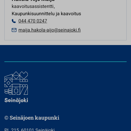
kaavoitusassistentti
,
Kaupunkisuunnittelu ja kaavoitus
044 470 0247
maija.hakola-aijo@seinajoki.fi
© Seinäjoen kaupunki
PL 215, 60101 Seinäjoki