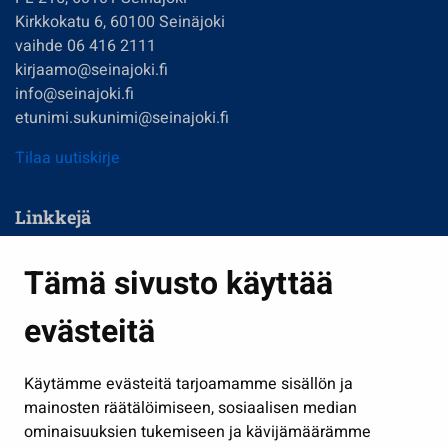
Kirkkokatu 6, 60100 Seinäjoki
vaihde 06 416 2111
kirjaamo@seinajoki.fi
info@seinajoki.fi
etunimi.sukunimi@seinajoki.fi
Tilaa uutiskirje
Linkkejä
Asuminen ja ympäristö
Tämä sivusto käyttää
Kasvatus ja opetus
evästeitä
Kulttuuri ja liikunta
Hallinto
Käytämme evästeitä tarjoamamme sisällön ja
Työ ja yrittäminen
mainosten räätälöimiseen, sosiaalisen median
Osallistu ja asioi
ominaisuuksien tukemiseen ja kävijämäärämme