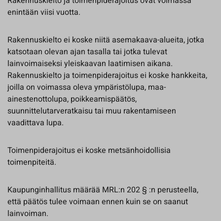
Rakennuskielto ja toimenpiderajoitus ovat voimassa
enintään viisi vuotta.
Rakennuskielto ei koske niitä asemakaava-alueita, jotka
katsotaan olevan ajan tasalla tai jotka tulevat
lainvoimaiseksi yleiskaavan laatimisen aikana.
Rakennuskielto ja toimenpiderajoitus ei koske hankkeita,
joilla on voimassa oleva ympäristölupa, maa-
ainestenottolupa, poikkeamispäätös,
suunnittelutarveratkaisu tai muu rakentamiseen
vaadittava lupa.
Toimenpiderajoitus ei koske metsänhoidollisia
toimenpiteitä.
Kaupunginhallitus määrää MRL:n 202 § :n perusteella,
että päätös tulee voimaan ennen kuin se on saanut
lainvoiman.