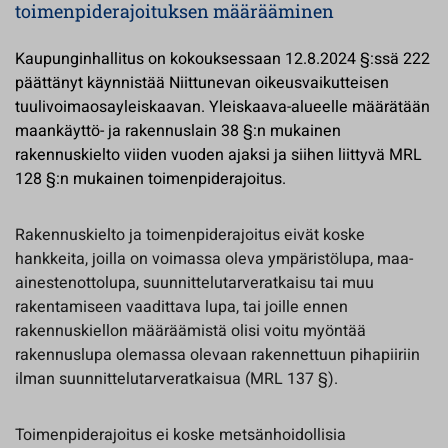
toimenpiderajoituksen määrääminen
Kaupunginhallitus on kokouksessaan 12.8.2024 §:ssä 222
päättänyt käynnistää Niittunevan oikeusvaikutteisen
tuulivoimaosayleiskaavan. Yleiskaava-alueelle määrätään
maankäyttö- ja rakennuslain 38 §:n mukainen
rakennuskielto viiden vuoden ajaksi ja siihen liittyvä MRL
128 §:n mukainen toimenpiderajoitus.
Rakennuskielto ja toimenpiderajoitus eivät koske
hankkeita, joilla on voimassa oleva ympäristölupa, maa-
ainestenottolupa, suunnittelutarveratkaisu tai muu
rakentamiseen vaadittava lupa, tai joille ennen
rakennuskiellon määräämistä olisi voitu myöntää
rakennuslupa olemassa olevaan rakennettuun pihapiiriin
ilman suunnittelutarveratkaisua (MRL 137 §).
Toimenpiderajoitus ei koske metsänhoidollisia