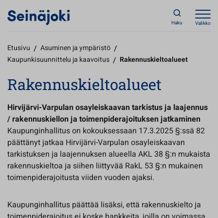
Haku
Valikko
Etusivu
/
Asuminen ja ympäristö
/
Kaupunkisuunnittelu ja kaavoitus
/
Rakennuskieltoalueet
Rakennuskieltoalueet
Hirvijärvi-Varpulan osayleiskaavan tarkistus ja laajennus
/ rakennuskiellon ja toimenpiderajoituksen jatkaminen
Kaupunginhallitus on kokouksessaan 17.3.2025 §:ssä 82
päättänyt jatkaa Hirvijärvi-Varpulan osayleiskaavan
tarkistuksen ja laajennuksen alueella AKL 38 §:n mukaista
rakennuskieltoa ja siihen liittyvää RakL 53 §:n mukainen
toimenpiderajoitusta viiden vuoden ajaksi.
Kaupunginhallitus päättää lisäksi, että rakennuskielto ja
toimenpiderajoitus ei koske hankkeita, joilla on voimassa