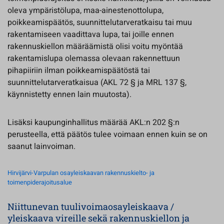
oleva ympäristölupa, maa-ainestenottolupa,
poikkeamispäätös, suunnittelutarveratkaisu tai muu
rakentamiseen vaadittava lupa, tai joille ennen
rakennuskiellon määräämistä olisi voitu myöntää
rakentamislupa olemassa olevaan rakennettuun
pihapiiriin ilman poikkeamispäätöstä tai
suunnittelutarveratkaisua (AKL 72 § ja MRL 137 §,
käynnistetty ennen lain muutosta).
Lisäksi kaupunginhallitus määrää AKL:n 202 §:n
perusteella, että päätös tulee voimaan ennen kuin se on
saanut lainvoiman.
Hirvijärvi-Varpulan osayleiskaavan rakennuskielto- ja
toimenpiderajoitusalue
Niittunevan tuulivoimaosayleiskaava /
yleiskaava vireille sekä rakennuskiellon ja