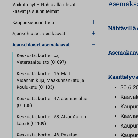
Asemakaava
Vaikuta nyt – Nähtävillä olevat
kaavat ja suunnitelmat
Kaupunkisuunnittelu
Nähtävillä 
Ajankohtaiset yleiskaavat
Ajankohtaiset asemakaavat
Asemakaavaa
Keskusta, kortteli xx,
Veteraanipuisto (01097)
Keskusta, kortteli 16, Matti
Käsittelyva
Visannin kuja, Maakunnankatu ja
30.6.2
Koulukatu (01103)
Kaavalu
Keskusta, kortteli 47, aseman alue
(01108)
Kaupun
Kaavae
Keskusta, kortteli 53, Alvar Aallon
katu 8 (01109)
Kaupun
Kaupun
Keskusta, kortteli 46, Pesulan