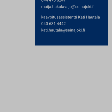
044 470 0247
maija.hakola-aijo@seinajoki.fi
kaavoitusassistentti Kati Hautala
040 631 4442
kati.hautala@seinajoki.fi