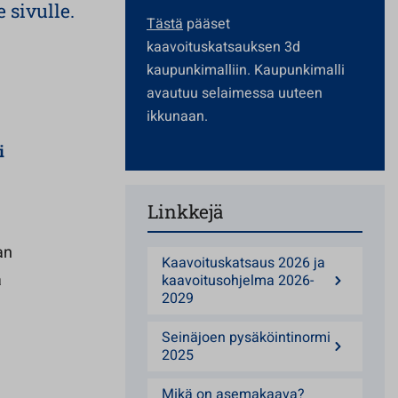
 sivulle.
Tästä
pääset
kaavoituskatsauksen 3d
kaupunkimalliin. Kaupunkimalli
avautuu selaimessa uuteen
ikkunaan.
i
Linkkejä
an
Kaavoituskatsaus 2026 ja
ä
kaavoitusohjelma 2026-
2029
Seinäjoen pysäköintinormi
2025
Mikä on asemakaava?