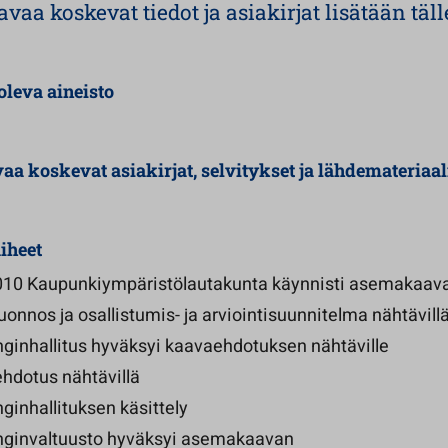
a koskevat tiedot ja asiakirjat lisätään tälle
oleva aineisto
 koskevat asiakirjat, selvitykset ja lähdemateriaal
iheet
010 Kaupunkiympäristölautakunta käynnisti asemakaav
onnos ja osallistumis- ja arviointisuunnitelma nähtävill
ginhallitus hyväksyi kaavaehdotuksen nähtäville
hdotus nähtävillä
ginhallituksen käsittely
ginvaltuusto hyväksyi asemakaavan