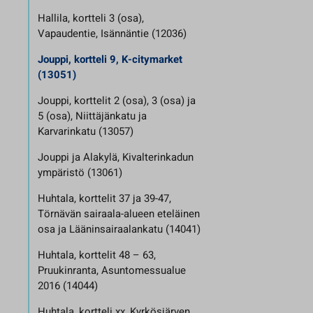
Hallila, kortteli 3 (osa),
Vapaudentie, Isännäntie (12036)
Jouppi, kortteli 9, K-citymarket
(13051)
Jouppi, korttelit 2 (osa), 3 (osa) ja
5 (osa), Niittäjänkatu ja
Karvarinkatu (13057)
Jouppi ja Alakylä, Kivalterinkadun
ympäristö (13061)
Huhtala, korttelit 37 ja 39-47,
Törnävän sairaala-alueen eteläinen
osa ja Lääninsairaalankatu (14041)
Huhtala, korttelit 48 – 63,
Pruukinranta, Asuntomessualue
2016 (14044)
Huhtala, kortteli xx, Kyrkösjärven