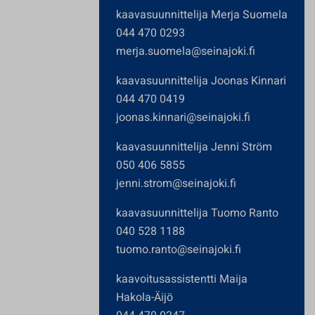
kaavasuunnittelija Merja Suomela
044 470 0293
merja.suomela@seinajoki.fi
kaavasuunnittelija Joonas Kinnari
044 470 0419
joonas.kinnari@seinajoki.fi
kaavasuunnittelija Jenni Ström
050 406 5855
jenni.strom@seinajoki.fi
kaavasuunnittelija Tuomo Ranto
040 528 1188
tuomo.ranto@seinajoki.fi
kaavoitusassistentti Maija
Hakola-Äijö