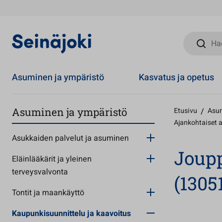
Hae sivust
Asuminen ja ympäristö
Kasvatus ja opetus
Asuminen ja ympäristö
Etusivu
/
Asum
Ajankohtaiset
Asukkaiden palvelut ja asuminen
Joupp
Eläinlääkärit ja yleinen
terveysvalvonta
(1305
Tontit ja maankäyttö
Kaupunkisuunnittelu ja kaavoitus