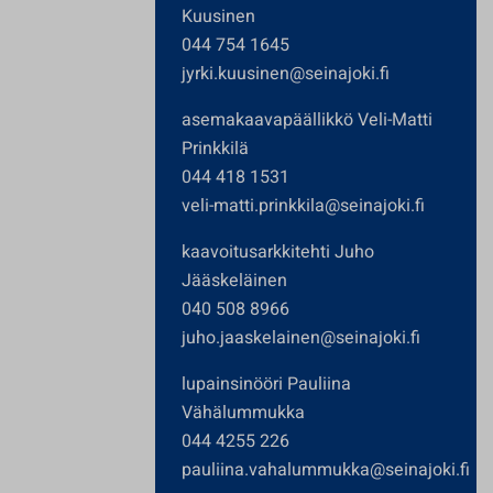
Kuusinen
044 754 1645
jyrki.kuusinen@seinajoki.fi
asemakaavapäällikkö Veli-Matti
Prinkkilä
044 418 1531
veli-matti.prinkkila@seinajoki.fi
kaavoitusarkkitehti Juho
Jääskeläinen
040 508 8966
juho.jaaskelainen@seinajoki.fi
lupainsinööri Pauliina
Vähälummukka
044 4255 226
pauliina.vahalummukka@seinajoki.fi