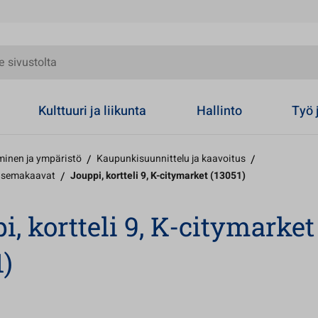
olta
Kulttuuri ja liikunta
Hallinto
Työ 
inen ja ympäristö
/
Kaupunkisuunnittelu ja kaavoitus
/
 asemakaavat
/
Jouppi, kortteli 9, K-citymarket (13051)
i, kortteli 9, K-citymarket
1)