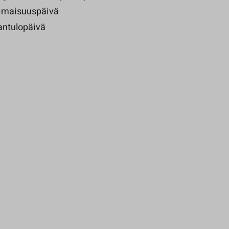
imaisuuspäivä
ntulopäivä