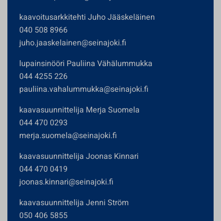
kaavoitusarkkitehti Juho Jääskeläinen
040 508 8966
juho.jaaskelainen@seinajoki.fi
lupainsinööri Pauliina Vähälummukka
044 4255 226
pauliina.vahalummukka@seinajoki.fi
kaavasuunnittelija Merja Suomela
044 470 0293
merja.suomela@seinajoki.fi
kaavasuunnittelija Joonas Kinnari
044 470 0419
joonas.kinnari@seinajoki.fi
kaavasuunnittelija Jenni Ström
050 406 5855