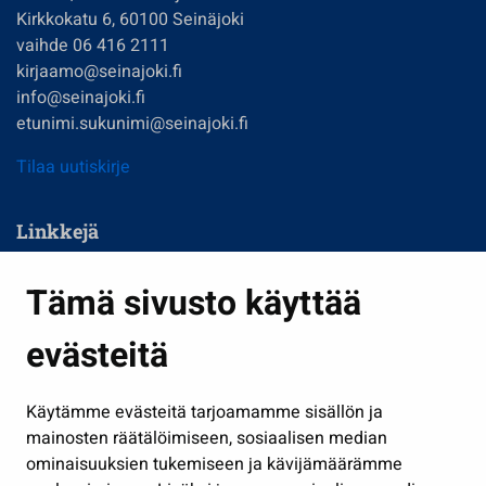
Kirkkokatu 6, 60100 Seinäjoki
vaihde 06 416 2111
kirjaamo@seinajoki.fi
info@seinajoki.fi
etunimi.sukunimi@seinajoki.fi
Tilaa uutiskirje
Linkkejä
Asuminen ja ympäristö
Tämä sivusto käyttää
Kasvatus ja opetus
evästeitä
Kulttuuri ja liikunta
Hallinto
Käytämme evästeitä tarjoamamme sisällön ja
Työ ja yrittäminen
mainosten räätälöimiseen, sosiaalisen median
Osallistu ja asioi
ominaisuuksien tukemiseen ja kävijämäärämme