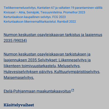
Tieliikennemeluselvitys, Kantatien 67 ja valtatien 19 parantaminen välillä
Kivisaari – Atria, Seinäjoki, Tiesuunnitelma. Promethor 2023
Kertunlaakson kaupallinen selvitys. FCG 2023
Kertunlaakson liikennemallitarkastelut. Ramboll 2022
Nurmon keskustan osayleiskaavan tarkistus ja laajennus
2035 (99034)
Nurmon keskustan osayleiskaavan tarkistuksen ja
laajennuksen 2035 Selvitykset: Liikenneselvitys ja
liikenteen toimivuustarkastelu, Meluselvitys,
Hulevesiselvityksen päivitys, Kulttuuriympäristöselvitys,
Maisemaselvitys.
Etelä-Pohjanmaan maakuntakaavoitus
Käsittelyvaiheet