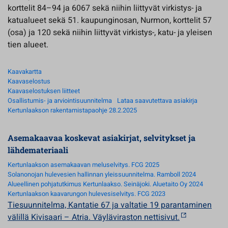
korttelit 84–94 ja 6067 sekä niihin liittyvät virkistys- ja
katualueet sekä 51. kaupunginosan, Nurmon, korttelit 57
(osa) ja 120 sekä niihin liittyvät virkistys-, katu- ja yleisen
tien alueet.
Kaavakartta
Kaavaselostus
Kaavaselostuksen liitteet
Osallistumis- ja arviointisuunnitelma
Lataa saavutettava asiakirja
Kertunlaakson rakentamistapaohje 28.2.2025
Asemakaavaa koskevat asiakirjat, selvitykset ja
lähdemateriaali
Kertunlaakson asemakaavan meluselvitys. FCG 2025
Solanonojan hulevesien hallinnan yleissuunnitelma. Ramboll 2024
Alueellinen pohjatutkimus Kertunlaakso. Seinäjoki. Aluetaito Oy 2024
Kertunlaakson kaavarungon hulevesiselvitys. FCG 2023
Tiesuunnitelma, Kantatie 67 ja valtatie 19 parantaminen
välillä Kivisaari – Atria. Väyläviraston nettisivut.