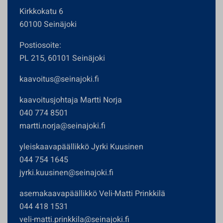
Kirkkokatu 6
60100 Seinäjoki
Postiosoite:
PL 215, 60101 Seinäjoki
kaavoitus@seinajoki.fi
kaavoitusjohtaja Martti Norja
040 774 8501
martti.norja@seinajoki.fi
yleiskaavapäällikkö Jyrki Kuusinen
044 754 1645
jyrki.kuusinen@seinajoki.fi
asemakaavapäällikkö Veli-Matti Prinkkilä
044 418 1531
veli-matti.prinkkila@seinajoki.fi