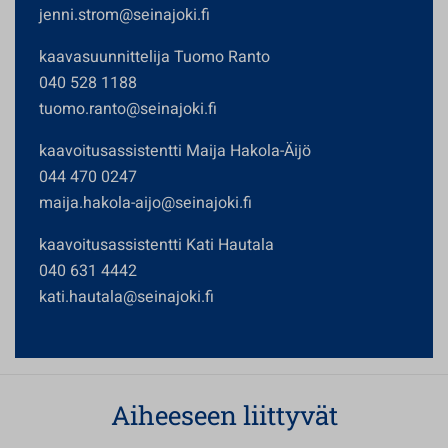
jenni.strom@seinajoki.fi
kaavasuunnittelija Tuomo Ranto
040 528 1188
tuomo.ranto@seinajoki.fi
kaavoitusassistentti Maija Hakola-Äijö
044 470 0247
maija.hakola-aijo@seinajoki.fi
kaavoitusassistentti Kati Hautala
040 631 4442
kati.hautala@seinajoki.fi
Aiheeseen liittyvät