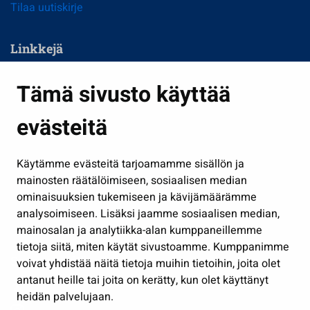
Tilaa uutiskirje
Linkkejä
Asuminen ja ympäristö
Tämä sivusto käyttää
Kasvatus ja opetus
evästeitä
Kulttuuri ja liikunta
Hallinto
Käytämme evästeitä tarjoamamme sisällön ja
Työ ja yrittäminen
mainosten räätälöimiseen, sosiaalisen median
Osallistu ja asioi
ominaisuuksien tukemiseen ja kävijämäärämme
analysoimiseen. Lisäksi jaamme sosiaalisen median,
Näytä omat evästeasetukseni
mainosalan ja analytiikka-alan kumppaneillemme
tietoja siitä, miten käytät sivustoamme. Kumppanimme
Seuraa meitä
voivat yhdistää näitä tietoja muihin tietoihin, joita olet
antanut heille tai joita on kerätty, kun olet käyttänyt
heidän palvelujaan.