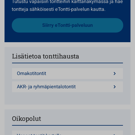
Tutustu vapaisiin tontteihin karttanäkymässä ja hae
tontteja sähköisesti eTontti-palvelun kautta.
Siirry eTontti-palveluun
Lisätietoa tonttihausta
Omakotitontit
AKR- ja ryhmäpientalotontit
Oikopolut