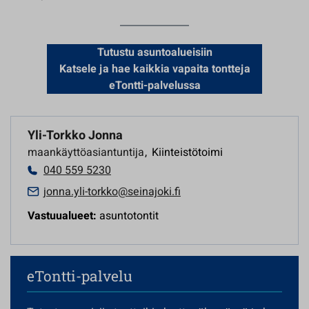
Tutustu asuntoalueisiin
Katsele ja hae kaikkia vapaita tontteja
eTontti-palvelussa
Yli-Torkko Jonna
maankäyttöasiantuntija
,
Kiinteistötoimi
040 559 5230
jonna.yli-torkko@seinajoki.fi
Vastuualueet:
asuntotontit
eTontti-palvelu