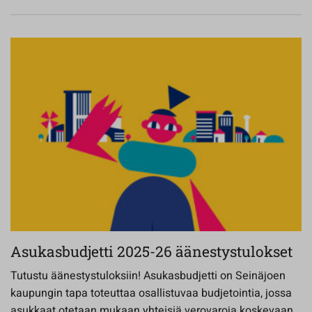
Asukasbudjetti 2025-26 äänestystulokset
Tutustu äänestystuloksiin! Asukasbudjetti on Seinäjoen
kaupungin tapa toteuttaa osallistuvaa budjetointia, jossa
asukkaat otetaan mukaan yhteisiä verovaroja koskevaan