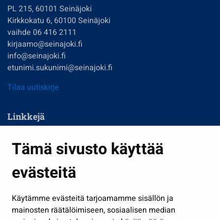
PL 215, 60101 Seinäjoki
Kirkkokatu 6, 60100 Seinäjoki
vaihde 06 416 2111
kirjaamo@seinajoki.fi
info@seinajoki.fi
etunimi.sukunimi@seinajoki.fi
Tilaa uutiskirje
Linkkejä
Asuminen ja ympäristö
Tämä sivusto käyttää
Kasvatus ja opetus
evästeitä
Kulttuuri ja liikunta
Hallinto
Käytämme evästeitä tarjoamamme sisällön ja
Työ ja yrittäminen
mainosten räätälöimiseen, sosiaalisen median