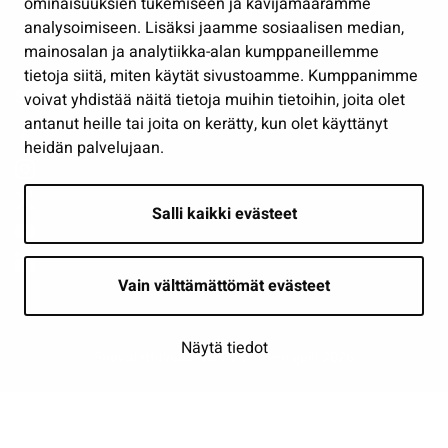
ominaisuuksien tukemiseen ja kävijämäärämme
Osallistu ja asioi
analysoimiseen. Lisäksi jaamme sosiaalisen median,
Näytä omat evästeasetukseni
mainosalan ja analytiikka-alan kumppaneillemme
tietoja siitä, miten käytät sivustoamme. Kumppanimme
Seuraa meitä
voivat yhdistää näitä tietoja muihin tietoihin, joita olet
antanut heille tai joita on kerätty, kun olet käyttänyt
heidän palvelujaan.
Salli kaikki evästeet
Vain välttämättömät evästeet
Näytä tiedot
Saavutettavuusseloste
| © Seinäjoki 2026