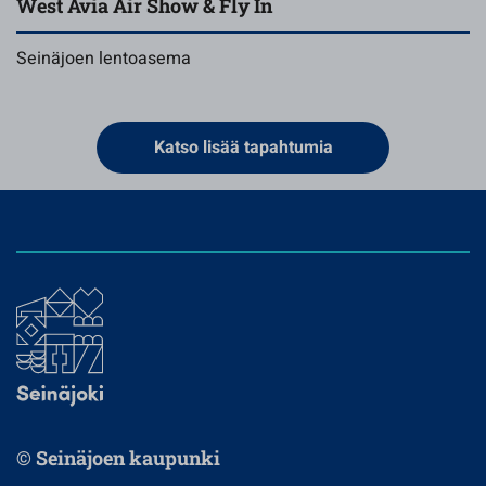
West Avia Air Show & Fly In
Seinäjoen lentoasema
Katso lisää tapahtumia
© Seinäjoen kaupunki