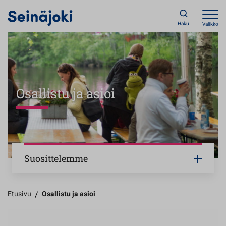
Haku
Valikko
Osallistu ja asioi
Suosittelemme
Etusivu
/
Osallistu ja asioi