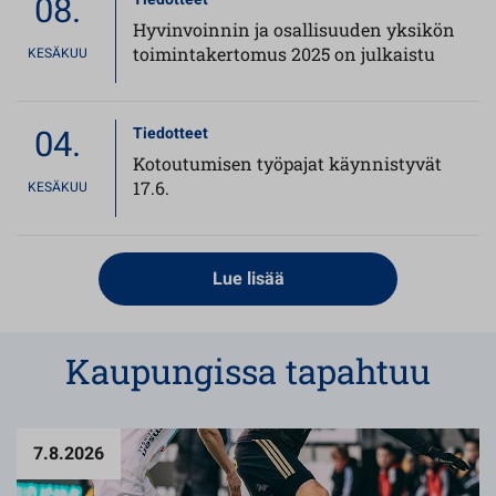
08.
Hyvinvoinnin ja osallisuuden yksikön
toimintakertomus 2025 on julkaistu
KESÄKUU
04.
Tiedotteet
Kotoutumisen työpajat käynnistyvät
17.6.
KESÄKUU
Lue lisää
Kaupungissa tapahtuu
7.8.2026