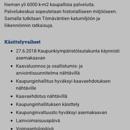
hieman yli 6000 k-m2 kaupallisia palveluita.
Palvelukeskus sopeutetaan historialliseen miljööseen.
Samalla tutkitaan Törnäväntien katumiljöön ja
liikennöinnin ratkaisuja.
Käsittelyvaiheet
27.6.2018 Kaupunkiympäristölautakunta käynnisti
asemakaavan
Kaavaluonnos ja osallistumis- ja
arviointisuunnitelma nähtävillä
Kaupunginhallitus hyväksyi kaavaehdotuksen
nähtäville
Kaavaehdotus nähtävillä
Kaupunginhallituksen käsittely
Kaupunginvaltuusto hyväksyi asemakaavan
Lainvoimaisuuspäivä
Voimaantulopäivä