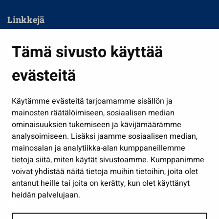
Linkkejä
Asuminen ja ympäristö
Tämä sivusto käyttää
Kasvatus ja opetus
evästeitä
Kulttuuri ja liikunta
Hallinto
Käytämme evästeitä tarjoamamme sisällön ja
Työ ja yrittäminen
mainosten räätälöimiseen, sosiaalisen median
Osallistu ja asioi
ominaisuuksien tukemiseen ja kävijämäärämme
analysoimiseen. Lisäksi jaamme sosiaalisen median,
Näytä omat evästeasetukseni
mainosalan ja analytiikka-alan kumppaneillemme
tietoja siitä, miten käytät sivustoamme. Kumppanimme
Seuraa meitä
voivat yhdistää näitä tietoja muihin tietoihin, joita olet
antanut heille tai joita on kerätty, kun olet käyttänyt
heidän palvelujaan.