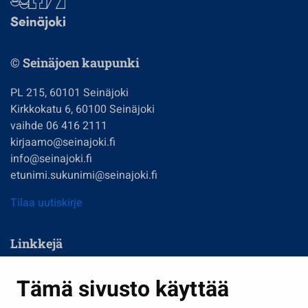
© Seinäjoen kaupunki
PL 215, 60101 Seinäjoki
Kirkkokatu 6, 60100 Seinäjoki
vaihde 06 416 2111
kirjaamo@seinajoki.fi
info@seinajoki.fi
etunimi.sukunimi@seinajoki.fi
Tilaa uutiskirje
Linkkejä
Asuminen ja ympäristö
Tämä sivusto käyttää
Kasvatus ja opetus