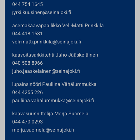
044 754 1645
jyrki.kuusinen@seinajoki.fi
asemakaavapäällikkö Veli-Matti Prinkkilä
044 418 1531
veli-matti.prinkkila@seinajoki.fi
kaavoitusarkkitehti Juho Jääskeläinen
040 508 8966
juho.jaaskelainen@seinajoki.fi
lupainsinööri Pauliina Vähälummukka
044 4255 226
pauliina.vahalummukka@seinajoki.fi
kaavasuunnittelija Merja Suomela
044 470 0293
merja.suomela@seinajoki.fi