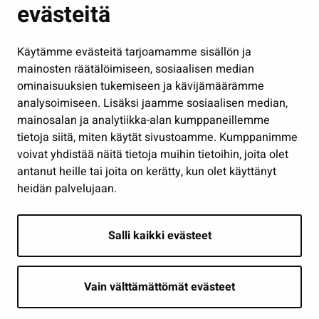
evästeitä
Kulttuuri ja liikunta
Hallinto
Käytämme evästeitä tarjoamamme sisällön ja
Työ ja yrittäminen
mainosten räätälöimiseen, sosiaalisen median
Osallistu ja asioi
ominaisuuksien tukemiseen ja kävijämäärämme
analysoimiseen. Lisäksi jaamme sosiaalisen median,
Näytä omat evästeasetukseni
mainosalan ja analytiikka-alan kumppaneillemme
tietoja siitä, miten käytät sivustoamme. Kumppanimme
Seuraa meitä
voivat yhdistää näitä tietoja muihin tietoihin, joita olet
antanut heille tai joita on kerätty, kun olet käyttänyt
heidän palvelujaan.
Salli kaikki evästeet
Vain välttämättömät evästeet