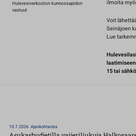
ilmoita myö
Hulevesiverkoston kunnossapidon
vastuut
Voit lähettä
Seinäjoen k
Lue tarkem
Hulevesilas
laatimiseen
15 tai sähkö
10.7.2026
Ajankohtaista
Asukasbudjetilla vaijeriliukuja Halkosaar