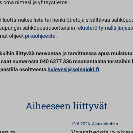
s oma nimesi ja yhteystietosi.
ä luottamuksellista tai henkilötietoja sisältävää sähköpo
aupungin sähköpostiosoitteisiin
rekisteröitymällä järj
mat ohjeet
pikaohjeesta
.
kuihin liittyvää neuvontaa ja tarvittaessa apua muistut
 saat numerosta 040 6377 336 maanantaista torstaihin k
postilla osoitteesta
hulevesi@seinajoki.fi
.
Aiheeseen liittyvät
10.6.2026
Ajankohtaista
een ja
Vaaratiedote ja ohjei