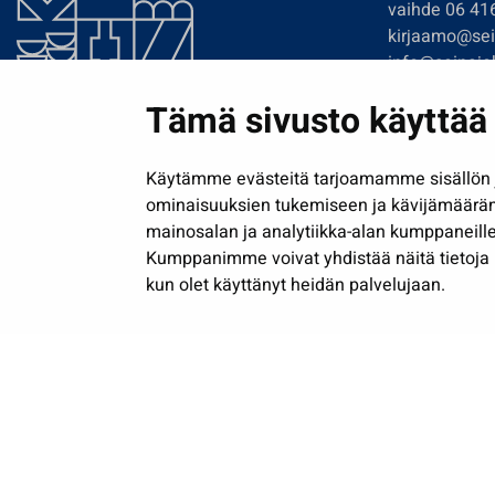
vaihde 06 41
kirjaamo@sein
info@seinajok
etunimi.sukun
Tämä sivusto käyttää 
Tilaa uutiskir
Käytämme evästeitä tarjoamamme sisällön j
ominaisuuksien tukemiseen ja kävijämäärä
mainosalan ja analytiikka-alan kumppaneille
Kumppanimme voivat yhdistää näitä tietoja muih
kun olet käyttänyt heidän palvelujaan.