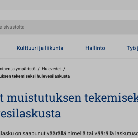
olta
Kulttuuri ja liikunta
Hallinto
Työ 
inen ja ympäristö
/
Hulevedet
/
uksen tekemiseksi hulevesilaskusta
t muistutuksen tekemisek
esilaskusta
lasku on saapunut väärällä nimellä tai väärällä laskutuso