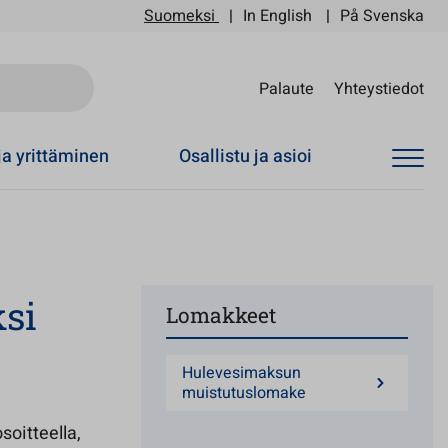
Suomeksi
In English
På Svenska
Sii
Palaute
Yhteystiedot
ja yrittäminen
Osallistu ja asioi
si
Lomakkeet
Hulevesimaksun
muistutuslomake
soitteella,