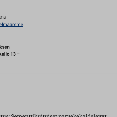
stia
estelmäämme
.
uksen
ello 13 –
stus: Sementtikuituiset parvekekaidelevyt