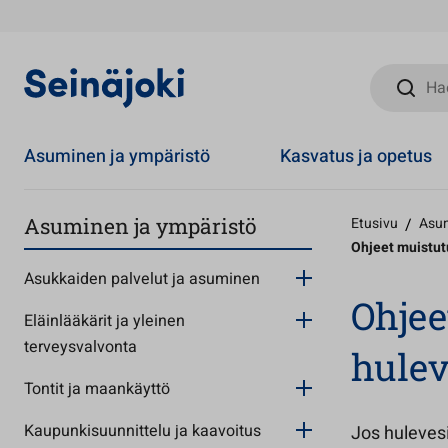
Hae sivust
Asuminen ja ympäristö
Kasvatus ja opetus
Asuminen ja ympäristö
Etusivu
/
Asum
Ohjeet muistut
Asukkaiden palvelut ja asuminen
Ohjee
Eläinlääkärit ja yleinen
terveysvalvonta
hulev
Tontit ja maankäyttö
Kaupunkisuunnittelu ja kaavoitus
Jos hulevesi