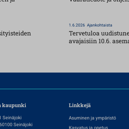
1.6.2026
Ajankohtaista
ityisteiden
Tervetuloa uudistun
avajaisiin 10.6. asem
n kaupunki
Linkkejä
1 Seinäjoki
Asuminen ja ympäristö
 60100 Seinäjoki
Kasvatus ja opetus