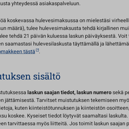
skusta yhteydessä asiakaspalveluun.
stöä koskevassa hulevesimaksussa on mielestäsi virheell
un määrä), tulee hulevesimaksusta tehdä kirjallinen mui
ulee tehdä 21 päivän kuluessa laskun päiväyksestä. Voit
n saamastasi hulevesilaskusta täyttämällä ja lähettämä
omakkeen tästä
.
tuksen sisältö
stutuksessa
laskun saajan tiedot, laskun numero
sekä pe
n jättämisestä. Tarvitset muistutuksen tekemiseen my
tietoja, kuten kiinteistötunnuksen ja kiinteistön osoitteen,
u koskee. Kyseiset tiedot löytyvät saamaltasi laskulta. 
n tarvittaessa myös liitteitä. Jos toimit laskun saajan 