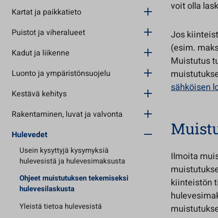
voit olla la
Kartat ja paikkatieto
Puistot ja viheralueet
Jos kiintei
(esim. maks
Kadut ja liikenne
Muistutus t
Luonto ja ympäristönsuojelu
muistutukse
sähköisen l
Kestävä kehitys
Rakentaminen, luvat ja valvonta
Muistu
Hulevedet
Usein kysyttyjä kysymyksiä
Ilmoita mui
hulevesistä ja hulevesimaksusta
muistutukse
Ohjeet muistutuksen tekemiseksi
kiinteistön 
hulevesilaskusta
hulevesimaks
Yleistä tietoa hulevesistä
muistutuksee