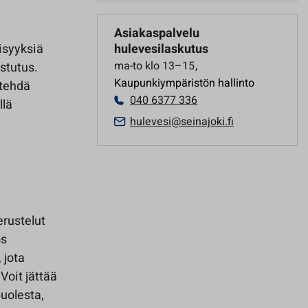
Asiakaspalvelu
isyyksiä
hulevesilaskutus
ma-to klo 13–15
,
stutus.
Kaupunkiympäristön hallinto
 tehdä
040 6377 336
llä
hulevesi@seinajoki.fi
rustelut
ös
 jota
Voit jättää
puolesta,