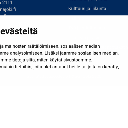
6 2111
Kulttuuri ja liikunta
ajoki.fi
i.fi
Hallinto
imi@seinajoki.fi
evästeitä
Työ ja yrittäminen
je
Osallistu ja asioi
a mainosten räätälöimiseen, sosiaalisen median
Näytä omat evästeasetuksen
mme analysoimiseen. Lisäksi jaamme sosiaalisen median,
mme tietoja siitä, miten käytät sivustoamme.
in tietoihin, joita olet antanut heille tai joita on kerätty,
Saavutettavuusseloste
| © Seinäjoki 2026