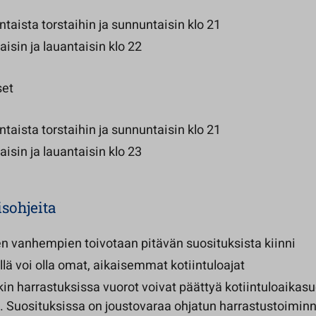
aista torstaihin ja sunnuntaisin klo 21
aisin ja lauantaisin klo 22
set
aista torstaihin ja sunnuntaisin klo 21
aisin ja lauantaisin klo 23
sohjeita
en vanhempien toivotaan pitävän suosituksista kiinni
lä voi olla omat, aikaisemmat kotiintuloajat
in harrastuksissa vuorot voivat päättyä kotiintuloaikas
n. Suosituksissa on joustovaraa ohjatun harrastustoimin