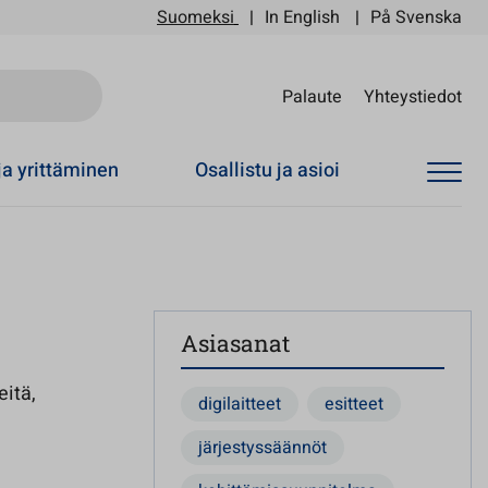
Suomeksi
In English
På Svenska
Sii
Palaute
Yhteystiedot
ja yrittäminen
Osallistu ja asioi
Asiasanat
eitä,
digilaitteet
esitteet
järjestyssäännöt