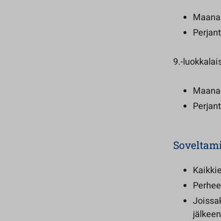
Maanant
Perjant
9.-luokkalai
Maanant
Perjant
Soveltami
Kaikki
Perheel
Joissak
jälkee