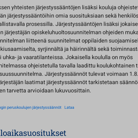
en yhteisten järjestyssääntöjen lisäksi kouluja ohjeist
n järjestyssääntöihin omia suosituksiaan sekä henkilös
allistavalla prosessilla. Järjestyssääntöjen lisäksi jokaise
n järjestäjän opiskeluhuoltosuunnitelman ohjeiden muka
nnitelman liitteenä suunnitelmat oppilaiden suojaamise
, kiusaamiselta, syrjinnältä ja häirinnältä sekä toiminnast
ai uhka- ja vaaratilanteissa. Jokaisella koululla on myös
telmassa ohjeistetulla tavalla laadittu koulukohtainen t
suussuunnitelma. Järjestyssäännöt tulevat voimaan 1.8
rjestäjän laatimat järjestyssäännöt tarkistetaan säännöl
n tarvetta arvioidaan lukuvuosittain.
gin peruskoulujen järjestyssäännöt
Lataa
uloaikasuositukset