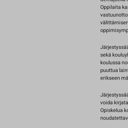
Oppilaita ka
vastuunotto
välittämisen
oppimisympä
Järjestyssää
sekä kouluyh
koulussa no
puuttua lai
erikseen mä
Järjestyssä
voida kirjat
Opiskelua ko
noudatettav