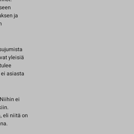
iseen
uksen ja
n
 sujumista
vat yleisiä
tulee
ei asiasta
Niihin ei
iin.
eli niitä on
ana.