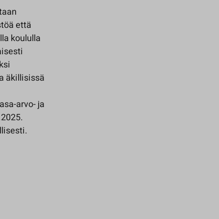
etaan
töä että
lla koululla
isesti
ksi
a äkillisissä
asa-arvo- ja
.2025.
lisesti.