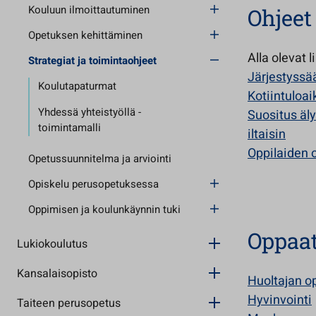
Kouluun ilmoittautuminen
Ohjeet
Opetuksen kehittäminen
Alla olevat 
Strategiat ja toimintaohjeet
Järjestyssä
Koulutapaturmat
Kotiintuloa
Yhdessä yhteistyöllä -
Suositus äl
toimintamalli
iltaisin
Oppilaiden 
Opetussuunnitelma ja arviointi
Opiskelu perusopetuksessa
Oppimisen ja koulunkäynnin tuki
Oppaat 
Lukiokoulutus
Kansalaisopisto
Huoltajan o
Hyvinvointi
Taiteen perusopetus