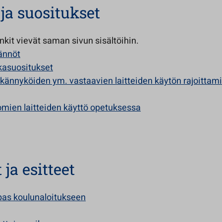
 ja suositukset
linkit vievät saman sivun sisältöihin.
ännöt
ikasuositukset
ykännyköiden ym. vastaavien laitteiden käytön rajoittam
omien laitteiden käyttö opetuksessa
ja esitteet
pas koulunaloitukseen