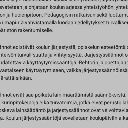
svatetaan ja ohjataan koulun arjessa yhteistyöhön, yhte
on ja huolenpitoon. Pedagogisin ratkaisun sekä luottam
 ilmapiiriä vahvistamalla luodaan edellytykset turvallise
ristön rakentumiselle.
nnöt edistävät koulun järjestystä, opiskelun esteetöntä
teisön turvallisuutta ja viihtyisyyttä. Järjestyssäännöt o
udatettavia käyttäytymissääntöjä. Rehtorin ja opettajan 
nvastaiseen käyttäytymiseen, vaikka järjestyssäännöissä 
ärättäisikään.
ännöt eivät saa poiketa lain määräämistä säännöksistä. 
a kurinpitokeinoja eikä turvatoimia, jotka eivät perustu lak
skeva lainsäädäntö ja järjestyssäännöt ovat velvoittavia, 
a. Koulun järjestyssääntöjä sovelletaan koulupäivän aik