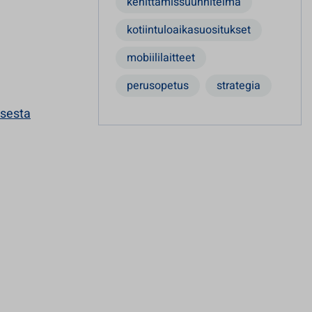
kehittämissuunnitelma
kotiintuloaikasuositukset
mobiililaitteet
perusopetus
strategia
isesta