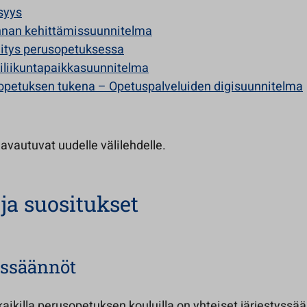
syys
nnan kehittämissuunnitelma
itys perusopetuksessa
hiliikuntapaikkasuunnitelma
opetuksen tukena – Opetuspalveluiden digisuunnitelma
 avautuvat uudelle välilehdelle.
 ja suositukset
yssäännöt
kaikilla perusopetuksen kouluilla on yhteiset järjestyssä