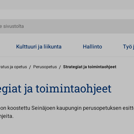
olta
Kulttuuri ja liikunta
Hallinto
Työ 
atus ja opetus
/
Perusopetus
/
Strategiat ja toimintaohjeet
egiat ja toimintaohjeet
e on koostettu Seinäjoen kaupungin perusopetuksen esitt
hjeita.