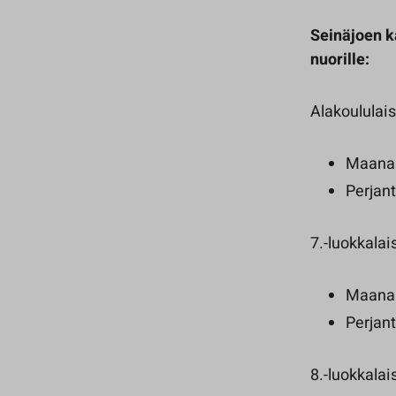
Seinäjoen ka
nuorille:
Alakoululais
Maanant
Perjant
7.-luokkalai
Maanant
Perjant
8.-luokkalai