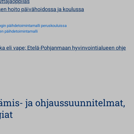
tajaoppilas
sen hoito päivähoidossa ja koulussa
gin päihdetoimintamalli peruskouluissa
den päihdetoimintamalli
a eli vape; Etelä-Pohjanmaan hyvinvointialueen ohje
ämis- ja ohjaussuunnitelmat,
giat