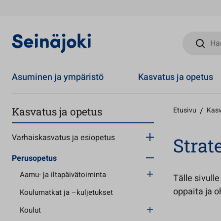
Hae sivust
Asuminen ja ympäristö
Kasvatus ja opetus
Kasvatus ja opetus
Etusivu
/
Kasv
Varhaiskasvatus ja esiopetus
Strat
Perusopetus
Aamu- ja iltapäivätoiminta
Tälle sivull
oppaita ja o
Koulumatkat ja –kuljetukset
Koulut