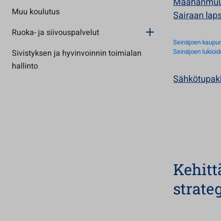
Maahanmuut
Muu koulutus
Sairaan lap
Ruoka- ja siivouspalvelut
Seinäjoen kaupun
Sivistyksen ja hyvinvoinnin toimialan
Seinäjoen lukioi
hallinto
Sähkötupakk
Kehitt
strate