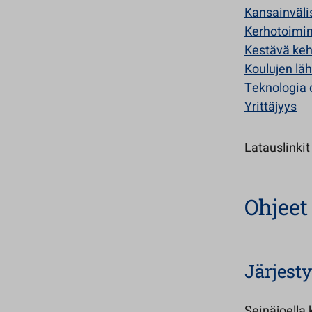
Kansainväli
Kerhotoimi
Kestävä keh
Koulujen lä
Teknologia 
Yrittäjyys
Latauslinkit
Ohjeet
Järjest
Seinäjoella 