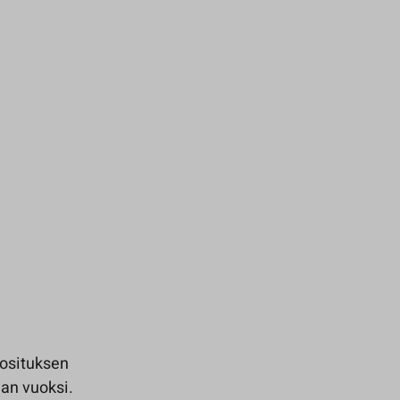
uosituksen
nan vuoksi.