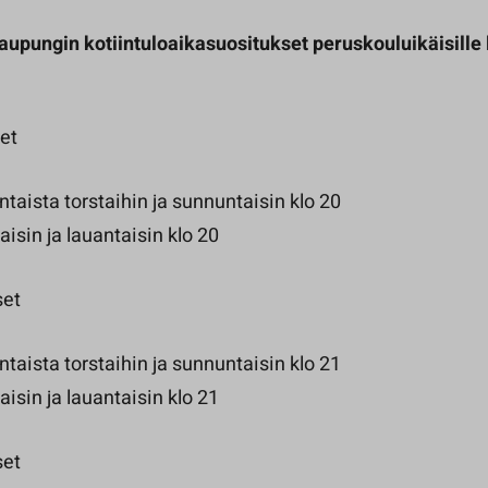
upungin kotiintuloaikasuositukset peruskouluikäisille l
et
aista torstaihin ja sunnuntaisin klo 20
aisin ja lauantaisin klo 20
set
aista torstaihin ja sunnuntaisin klo 21
aisin ja lauantaisin klo 21
set