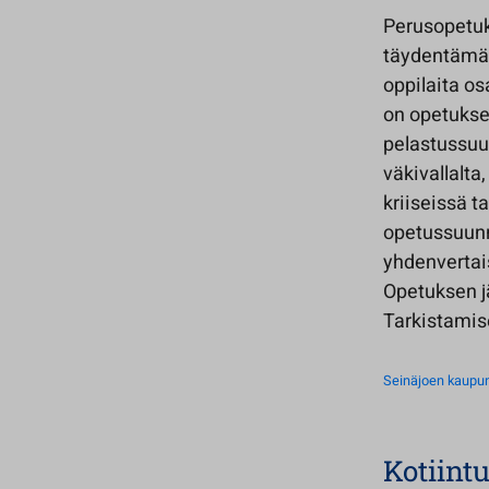
Perusopetuks
täydentämää
oppilaita os
on opetukse
pelastussuu
väkivallalta
kriiseissä t
opetussuunni
yhdenvertai
Opetuksen jä
Tarkistamise
Seinäjoen kaupun
Kotiint