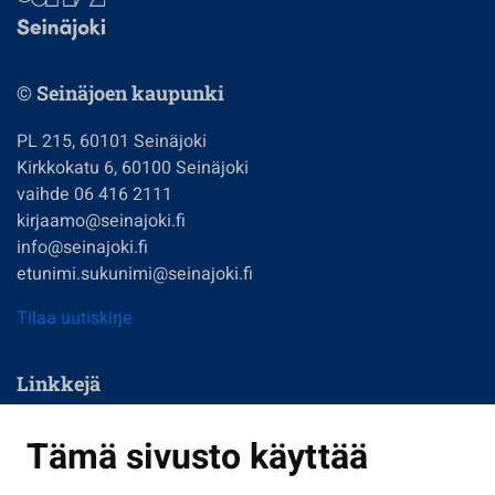
© Seinäjoen kaupunki
PL 215, 60101 Seinäjoki
Kirkkokatu 6, 60100 Seinäjoki
vaihde 06 416 2111
kirjaamo@seinajoki.fi
info@seinajoki.fi
etunimi.sukunimi@seinajoki.fi
Tilaa uutiskirje
Linkkejä
Asuminen ja ympäristö
Tämä sivusto käyttää
Kasvatus ja opetus