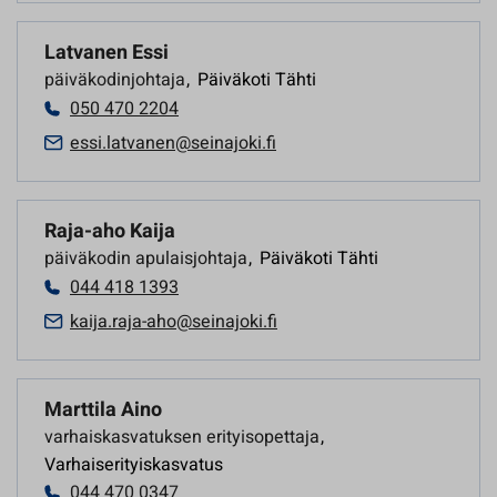
Latvanen Essi
päiväkodinjohtaja
,
Päiväkoti Tähti
050 470 2204
essi.latvanen@seinajoki.fi
Raja-aho Kaija
päiväkodin apulaisjohtaja
,
Päiväkoti Tähti
044 418 1393
kaija.raja-aho@seinajoki.fi
Marttila Aino
varhaiskasvatuksen erityisopettaja
,
Varhaiserityiskasvatus
044 470 0347