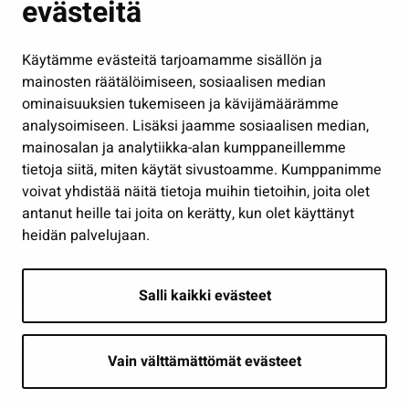
evästeitä
Kulttuuri ja liikunta
Hallinto
Käytämme evästeitä tarjoamamme sisällön ja
Työ ja yrittäminen
mainosten räätälöimiseen, sosiaalisen median
Osallistu ja asioi
ominaisuuksien tukemiseen ja kävijämäärämme
analysoimiseen. Lisäksi jaamme sosiaalisen median,
Näytä omat evästeasetukseni
mainosalan ja analytiikka-alan kumppaneillemme
tietoja siitä, miten käytät sivustoamme. Kumppanimme
Seuraa meitä
voivat yhdistää näitä tietoja muihin tietoihin, joita olet
antanut heille tai joita on kerätty, kun olet käyttänyt
heidän palvelujaan.
Salli kaikki evästeet
Vain välttämättömät evästeet