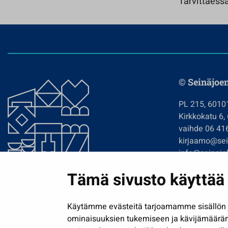
Tarvittaessa
© Seinäjoe
PL 215, 6010
Kirkkokatu 6,
vaihde 06 41
kirjaamo@sein
info@seinajok
etunimi.sukun
Tämä sivusto käyttää 
Tilaa uutiskir
Käytämme evästeitä tarjoamamme sisällön j
ominaisuuksien tukemiseen ja kävijämäärä