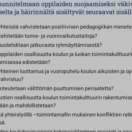
unnitelmaan oppilaiden suojaamiseksi väkiv
lta ja häirinnältä sisältyvät seuraavat sisäll
yhteisöä vahvistetaan positiivisen pedagogiikan menet
ehitetään tunne- ja vuorovaikutustaitoja?
huolehditaan jatkuvasta ryhmäyttämisestä?
ppilaiden osallisuutta koulun ja luokan toimintakulttuuri
umisessa edistetään?
hteinen luottamus ja vuoropuhelu koulun aikuisten ja op
 vahvistuu?
toteutetaan välittömän puuttumisen periaatetta?
otien osallisuutta koulun toimintakulttuurin rakentumis
tään ja mahdollistetaan?
 yhteistyöllä –toimintamallin mukainen konfliktien ratk
sä.
den kouluhyvinvoinnin kokonaistilanteen arviointi ja seu