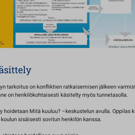
äsittely
lyn tarkoitus on konfliktien ratkaisemisen jälkeen varmis
anne on henkilökohtaisesti käsitelty myös tunnetasolla.
ly hoidetaan Mitä kuuluu? –keskustelun avulla. Oppilas 
koulun sisäisesti sovitun henkilön kanssa.