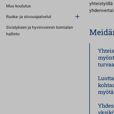
yhteistyöll
Muu koulutus
yhdenvertai
Ruoka- ja siivouspalvelut
Sivistyksen ja hyvinvoinnin toimialan
Meidän
hallinto
Yhteis
myönte
turvaa
Luotta
kohtaa
myötät
Yhdess
yksik