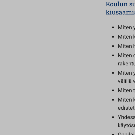
Koulun su
kiusaamise
Miten 
Miten k
Miten 
Miten o
rakent
Miten y
välillä
Miten 
Miten k
ediste
Yhdessä
käytös
Oppilai