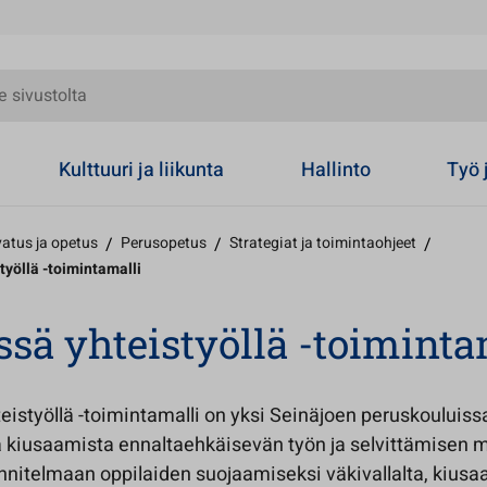
olta
Kulttuuri ja liikunta
Hallinto
Työ 
atus ja opetus
/
Perusopetus
/
Strategiat ja toimintaohjeet
/
työllä -toimintamalli
sä yhteistyöllä -toiminta
eistyöllä -toimintamalli on yksi Seinäjoen peruskouluiss
 kiusaamista ennaltaehkäisevän työn ja selvittämisen ma
nnitelmaan oppilaiden suojaamiseksi väkivallalta, kiusa