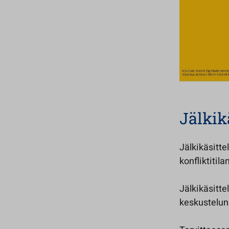
Jälkik
Jälkikäsitte
konfliktitil
Jälkikäsitte
keskustelun 