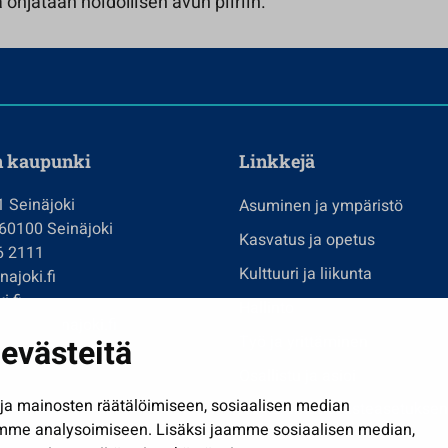
 ohjataan hoidollisen avun piiriin.
n kaupunki
Linkkejä
1 Seinäjoki
Asuminen ja ympäristö
 60100 Seinäjoki
Kasvatus ja opetus
6 2111
Kulttuuri ja liikunta
ajoki.fi
i.fi
Hallinto
imi@seinajoki.fi
Työ ja yrittäminen
evästeitä
je
Osallistu ja asioi
a mainosten räätälöimiseen, sosiaalisen median
Näytä omat evästeasetuksen
mme analysoimiseen. Lisäksi jaamme sosiaalisen median,