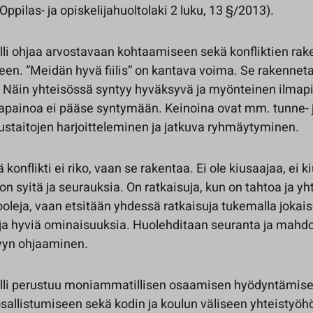
(Oppilas- ja opiskelijahuoltolaki 2 luku, 13 §/2013).
li ohjaa arvostavaan kohtaamiseen sekä konfliktien ra
een. ”Meidän hyvä fiilis” on kantava voima. Se rakenne
. Näin yhteisössä syntyy hyväksyvä ja myönteinen ilmapi
apainoa ei pääse syntymään. Keinoina ovat mm. tunne- 
ustaitojen harjoitteleminen ja jatkuva ryhmäytyminen.
ä konflikti ei riko, vaan se rakentaa. Ei ole kiusaajaa, ei 
on syitä ja seurauksia. On ratkaisuja, kun on tahtoa ja yht
oleja, vaan etsitään yhdessä ratkaisuja tukemalla jokai
ja hyviä ominaisuuksia. Huolehditaan seuranta ja mahdo
lyyn ohjaaminen.
li perustuu moniammatillisen osaamisen hyödyntämise
osallistumiseen sekä kodin ja koulun väliseen yhteistyö