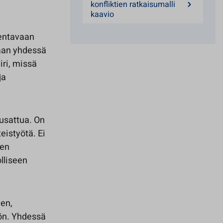
konfliktien ratkaisumalli
kaavio
kentavaan
taan yhdessä
iri, missä
ja
kiusattua. On
eistyötä. Ei
sen
lliseen
en,
hön. Yhdessä