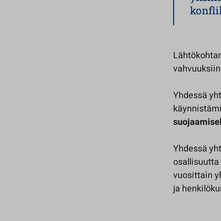
konfli
Lähtökohtan
vahvuuksiin 
Yhdessä yht
käynnistämi
suojaamiseks
Yhdessä yhte
osallisuutta
vuosittain 
ja henkilöku