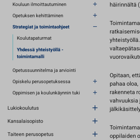
häirinnältä 
Kouluun ilmoittautuminen
Opetuksen kehittäminen
Toimintamal
Strategiat ja toimintaohjeet
ratkaisemis
Koulutapaturmat
yhteistyöllä
valtaepätas
Yhdessä yhteistyöllä -
vuorovaikut
toimintamalli
Opetussuunnitelma ja arviointi
Opitaan, ett
Opiskelu perusopetuksessa
pahaa oloa, 
rakenneta ro
Oppimisen ja koulunkäynnin tuki
vahvuuksia 
Lukiokoulutus
jälkikäsitte
Kansalaisopisto
Toimintamal
Taiteen perusopetus
oppilaiden 