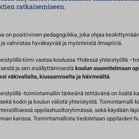
ktien ratkaisemiseen.
a on positiivinen pedagogiikka, joka ohjaa keskittymää
ja vahvistaa hyväksyvää ja myönteistä ilmapiiriä.
eistyöllä-tiimi vastaa koulussa Yhdessä yhteistyöllä –to
sestä ja sen sisällyttämisestä
koulun suunnitelmaan op
i väkivallalta, kiusaamiselta ja häirinnältä
.
istyöllä -toimintamallin tärkeänä tehtävänä on lisätä k
 sekä kodin ja koulun välistä yhteistyötä. Toimintamalli k
yhteisöllisessä oppilashuoltoryhmässä, sekä käydään läpi
nnan kanssa. Toimintamallista tiedotetaan oppilaiden hu