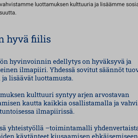
ä vahvistamme luottamuksen kulttuuria ja lisäämme sosia
suutta.
 hyvä fiilis
ön hyvinvoinnin edellytys on hyväksyvä ja
inen ilmapiiri. Yhdessä sovitut säännöt tuo
 ja lisäävät luottamusta.
muksen kulttuuri syntyy arjen arvostavan
misen kautta kaikkia osallistamalla ja vahv
untoisessa ilmapiirissä.
ä yhteistyöllä –toimintamalli yhdenvertaista
öiden käytänteet kiusaamisen ehkäisemiseen