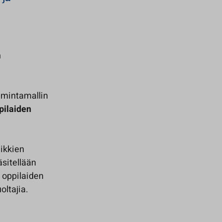
n
imintamallin
pilaiden
aikkien
äsitellään
 oppilaiden
oltajia.