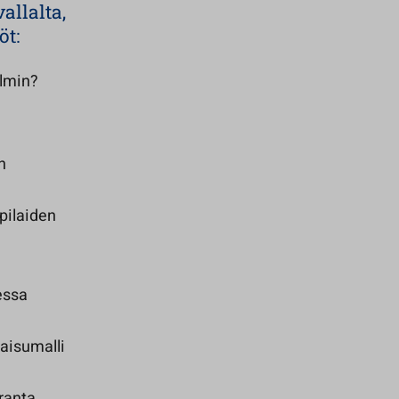
allalta,
öt:
elmin?
n
pilaiden
essa
aisumalli
ranta.