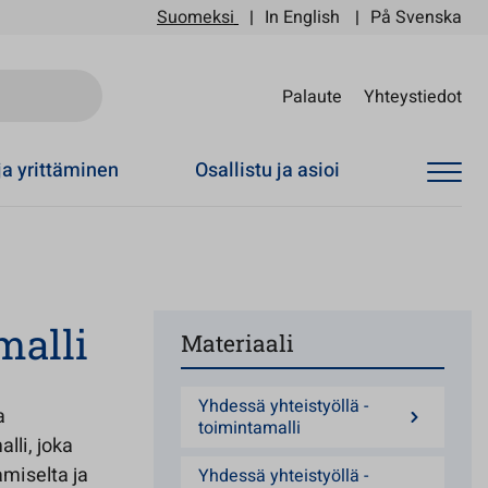
Suomeksi
In English
På Svenska
Sii
Palaute
Yhteystiedot
ja yrittäminen
Osallistu ja asioi
malli
Materiaali
Yhdessä yhteistyöllä -
a
toimintamalli
lli, joka
amiselta ja
Yhdessä yhteistyöllä -