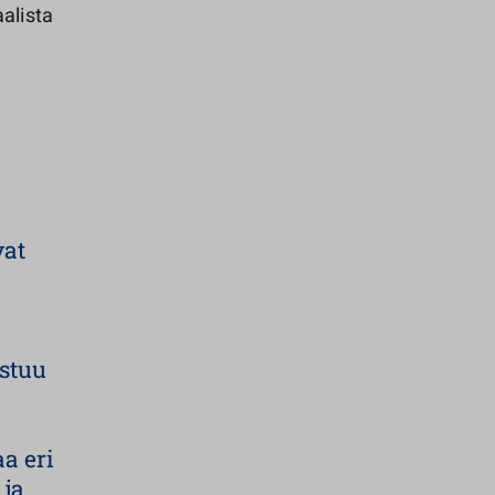
alista
vat
istuu
a eri
 ja