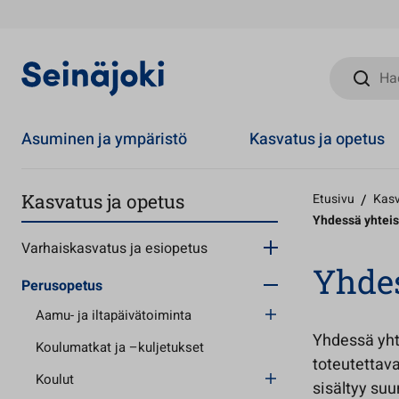
Hae sivust
Asuminen ja ympäristö
Kasvatus ja opetus
Kasvatus ja opetus
Etusivu
/
Kasv
Yhdessä yhteis
Varhaiskasvatus ja esiopetus
Yhdes
Perusopetus
Aamu- ja iltapäivätoiminta
Yhdessä yht
Koulumatkat ja –kuljetukset
toteutettava
Koulut
sisältyy suu