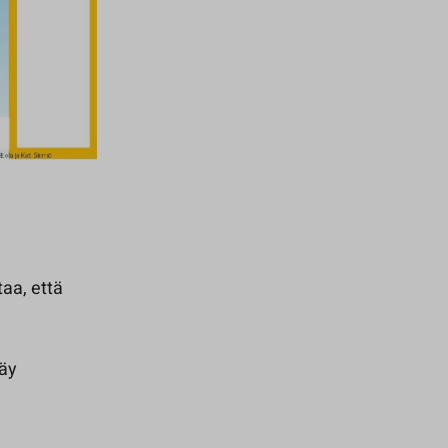
taa, että
käy