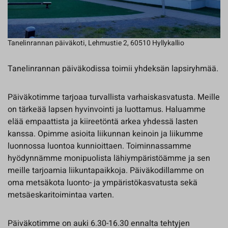
Tanelinrannan päiväkoti, Lehmustie 2, 60510 Hyllykallio
Tanelinrannan päiväkodissa toimii yhdeksän lapsiryhmää.
Päiväkotimme tarjoaa turvallista varhaiskasvatusta. Meille
on tärkeää lapsen hyvinvointi ja luottamus. Haluamme
elää empaattista ja kiireetöntä arkea yhdessä lasten
kanssa. Opimme asioita liikunnan keinoin ja liikumme
luonnossa luontoa kunnioittaen. Toiminnassamme
hyödynnämme monipuolista lähiympäristöämme ja sen
meille tarjoamia liikuntapaikkoja. Päiväkodillamme on
oma metsäkota luonto- ja ympäristökasvatusta sekä
metsäeskaritoimintaa varten.
Päiväkotimme on auki 6.30-16.30 ennalta tehtyjen