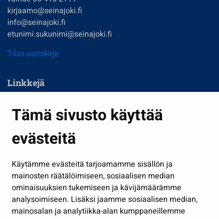
kirjaamo@seinajoki.fi
info@seinajoki.fi
etunimi.sukunimi@seinajoki.fi
Tilaa uutiskirje
Linkkejä
Asuminen ja ympäristö
Tämä sivusto käyttää
Kasvatus ja opetus
evästeitä
Kulttuuri ja liikunta
Hallinto
Käytämme evästeitä tarjoamamme sisällön ja
Työ ja yrittäminen
mainosten räätälöimiseen, sosiaalisen median
Osallistu ja asioi
ominaisuuksien tukemiseen ja kävijämäärämme
analysoimiseen. Lisäksi jaamme sosiaalisen median,
Näytä omat evästeasetukseni
mainosalan ja analytiikka-alan kumppaneillemme