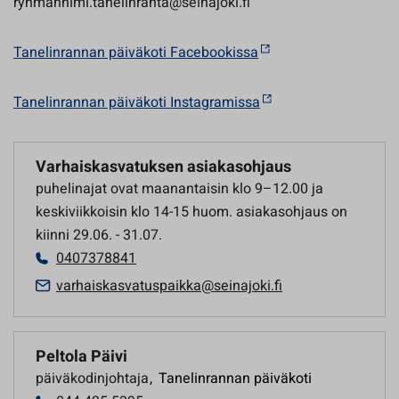
ryhmannimi.tanelinranta@seinajoki.fi
Tanelinrannan päiväkoti Facebookissa
Tanelinrannan päiväkoti Instagramissa
Varhaiskasvatuksen asiakasohjaus
puhelinajat ovat maanantaisin klo 9–12.00 ja
keskiviikkoisin klo 14-15 huom. asiakasohjaus on
kiinni 29.06. - 31.07.
0407378841
varhaiskasvatuspaikka@seinajoki.fi
Peltola Päivi
päiväkodinjohtaja
,
Tanelinrannan päiväkoti