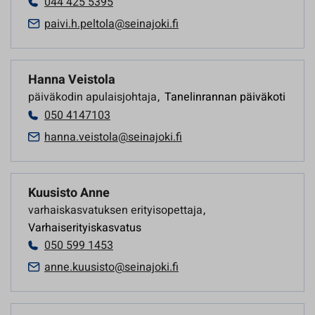
044 425 5395
paivi.h.peltola@seinajoki.fi
Hanna Veistola
päiväkodin apulaisjohtaja
,
Tanelinrannan päiväkoti
050 4147103
hanna.veistola@seinajoki.fi
Kuusisto Anne
varhaiskasvatuksen erityisopettaja
,
Varhaiserityiskasvatus
050 599 1453
anne.kuusisto@seinajoki.fi