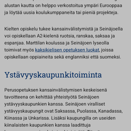
alustan kautta on helppo verkostoitua ympäri Eurooppaa
ja löytää uusia koulukumppaneita tai pieniä projekteja.
Kielten opiskelu tukee kansainvälistymistä ja Seinäjoella
voi opiskellaan A2-kielenä ruotsia, ranskaa, saksaa ja
espanjaa. Marttilan koulussa ja Seinäjoen lyseolla
toimivat myös
kaksikielisen opetuksen luokat
, joissa
opiskellaan oppiaineita sekä englanniksi että suomeksi.
Ystävyyskaupunkitoiminta
Perusopetuksen kansainvälistymisen keskeisenä
tavoitteena on kehittää yhteistyötä Seinäjoen
ystävyyskaupunkien kanssa. Seinäjoen viralliset
ystävyyskaupungit ovat Saksassa, Puolassa, Kanadassa,
Kiinassa ja Unkarissa. Lisäksi kaupungilla on useiden
kiinalaisten kaupunkien kanssa laadittuja