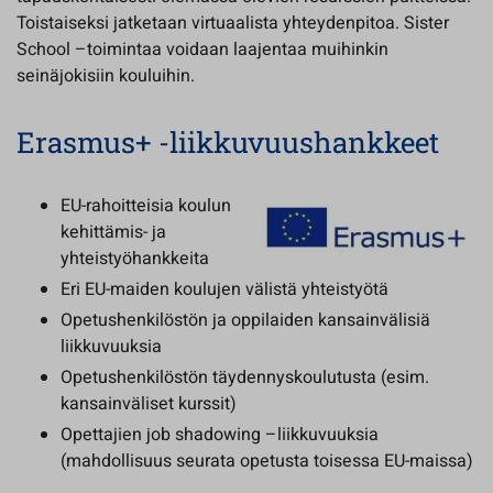
Toistaiseksi jatketaan virtuaalista yhteydenpitoa. Sister
School –toimintaa voidaan laajentaa muihinkin
seinäjokisiin kouluihin.
Erasmus+ -liikkuvuushankkeet
EU-rahoitteisia koulun
kehittämis- ja
yhteistyöhankkeita
Eri EU-maiden koulujen välistä yhteistyötä
Opetushenkilöstön ja oppilaiden kansainvälisiä
liikkuvuuksia
Opetushenkilöstön täydennyskoulutusta (esim.
kansainväliset kurssit)
Opettajien job shadowing –liikkuvuuksia
(mahdollisuus seurata opetusta toisessa EU-maissa)