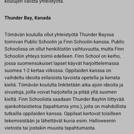
koulujen välistä yhteistyötä.
Thunder Bay, Kanada
Törnävän koululla ollut yhteistyötä Thunder Bayssa
toimivan Public Schoolin ja Finn Schoolin kanssa. Public
Schoolissa on ollut henkilöstön vaihtuvuutta, mutta Finn
Schooliin yhteys toimii edelleen. Finn School on kerho,
jossa suomensukuiset lapset käyvät harjoittelemassa
suomea 1-2 kertaa viikossa. Oppilaiden kanssa on
vaihdeltu ideoita erilaisista tavoista opetella ja kerrata
kieliä. Törnävän koululta linkitetään aika ajoin ideoita ja
sivustoja, joilla voivat harjoitella ja pitää yllä suomen
kieltä. Finn Schoolista saadaan Thunder Bayhin liittyvää
ajankohtaistietoa (tapahtumia yms.), joita on mahdollista
tutkailla oppilaiden kanssa. Oppilaat kertovat toisilleen
tekemisistään ja lähettävät kuvia esim. Halloweenin
vietosta tai jostakin muusta tapahtumasta.