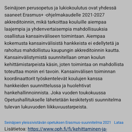
Seinäjoen perusopetus ja lukiokoulutus ovat yhdessä
saaneet Erasmus+ -ohjelmakaudelle 2021-2027
akkreditoinnin, mikä tarkoittaa kouluille aiempaa
laajempia ja yhdenvertaisempia mahdollisuuksia
osallistua kansainväliseen toimintaan. Aiempaa
kokemusta kansainvälisistä hankkeista ei edellytetä ja
rahoitus mahdollistuu kaupungin akkreditoinnin kautta.
Kansainvälistymistä suunnitellaan oman koulun
kehittämistarpeista käsin, joten toimintaa on mahdollista
toteuttaa monin eri tavoin. Kansainvälisen toiminnan
koordinaattorit työskentelevät koulujen kanssa
hankkeiden suunnittelussa ja huolehtivat
hankehallinnoinnista. Joka vuoden toukokuussa
Opetushallitukselle lähetetään keskitetysti suunnitelma
tulevan lukuvuoden liikkuvuustarpeista.
Seinäjoen yleissivistävän opetuksen Erasmus-suunnitelma 2021
Lataa
Lisätietoa:
https://www.oph.fi/fi/kehittaminen-ja-