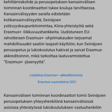
kehittämiskohde ja perusopetuksen kansainvälisen
toiminnan koordinaattori tukee kouluja tarvittaessa.
Kansainvälisyyden saralla edistetään
kotikansainvälisyyttä, Seinäjoen
ystävyyskaupunkitoimintaa, Kiina-yhteistyötä sekä
Erasmus+ -liikkuvuushankkeita. Uudistuneen EU-
rahoitteisen Erasmus+ -ohjelmakauden tarjoamat
mahdollisuudet saatiin laajasti käyttöön, kun Seinäjoen
perusopetus ja lukiokoulutus hakivat ja saivat Erasmus-
akkreditoinnin, mikä tarkoittaa laatuvarmistettua
”Erasmus+ -jäsenyyttä”.
Lisätietoa Erasmus+ -akkreditoinnista
Erasmus-suunnitelma 2021
Kansainvälisen toiminnan koordinaattori toimii Seinäjoen
perusopetuksen yhteyshenkilönä kansainvälisissä
asioissa yhteistyössä lukiokoulutuksen vastuuhenkilön