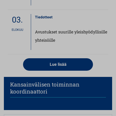
03.
Tiedotteet
ELOKUU
Avustukset suurille yleishyödyllisille
yhteisöille
Lue lisää
Kansainvälisen toiminnan
koordinaattori