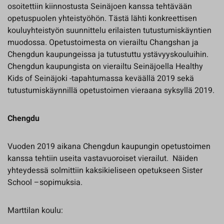
osoitettiin kiinnostusta Seinäjoen kanssa tehtävään
opetuspuolen yhteistyöhön. Tästä lähti konkreettisen
kouluyhteistyön suunnittelu erilaisten tutustumiskäyntien
muodossa. Opetustoimesta on vierailtu Changshan ja
Chengdun kaupungeissa ja tutustuttu ystävyyskouluihin.
Chengdun kaupungista on vierailtu Seinäjoella Healthy
Kids of Seinäjoki -tapahtumassa keväällä 2019 sekä
tutustumiskäynnillä opetustoimen vieraana syksyllä 2019.
Chengdu
Vuoden 2019 aikana Chengdun kaupungin opetustoimen
kanssa tehtiin useita vastavuoroiset vierailut. Näiden
yhteydessä solmittiin kaksikieliseen opetukseen Sister
School –sopimuksia.
Marttilan koulu: