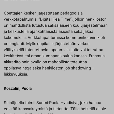
Opettajien kesken järjestetään pedagogisia
verkkotapahtumia, “Digital Tea Time”, jolloin henkilöstön
on mahdollista tutustua saksalaiseen koulujärjestelmään
ja keskustella ajankohtaisista asioista sekä jakaa
kokemuksia. Verkkotapahtumissa kommunikoinnin kieli
on englanti. Myös oppilaille järjestetään verkon
välityksellä toteutettavia tapaamisia, joita voi toteuttaa
keskitetysti tai oman kumppanikoulun kanssa. Erasmus-
akkreditoinnin avulla on mahdollista toteuttaa
oppilasvaihtoja sekä henkilöstön job shadowing –
liikkuvuuksia.
Koszalin, Puola
Seinäjoella toimii Suomi-Puola –yhdistys, joka haluaa
edistää kanssakäymistä ja tietoutta. Tällä hetkellä ei ole