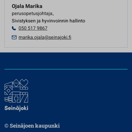
Ojala Marika
perusopetusjohtaja
,
Sivistyksen ja hyvinvoinnin hallinto
050 517 9867
marika.ojala@seinajoki.fi
© Seinäjoen kaupunki