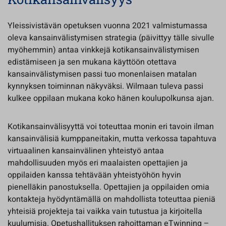
Yleissivistävän opetuksen vuonna 2021 valmistumassa
oleva kansainvälistymisen strategia (päivittyy tälle sivulle
myöhemmin) antaa vinkkejä kotikansainvälistymisen
edistämiseen ja sen mukana käyttöön otettava
kansainvälistymisen passi tuo monenlaisen matalan
kynnyksen toiminnan näkyväksi. Wilmaan tuleva passi
kulkee oppilaan mukana koko hänen koulupolkunsa ajan.
Kotikansainvälisyyttä voi toteuttaa monin eri tavoin ilman
kansainvälisiä kumppaneitakin, mutta verkossa tapahtuva
virtuaalinen kansainvälinen yhteistyö antaa
mahdollisuuden myös eri maalaisten opettajien ja
oppilaiden kanssa tehtävään yhteistyöhön hyvin
pienelläkin panostuksella. Opettajien ja oppilaiden omia
kontakteja hyödyntämällä on mahdollista toteuttaa pieniä
yhteisiä projekteja tai vaikka vain tutustua ja kirjoitella
kuulumisia. Opetushallituksen rahoittaman eTwinning –