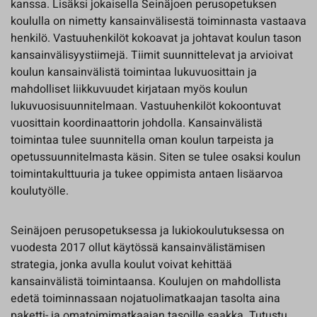
kanssa. Lisäksi jokaisella Seinäjoen perusopetuksen
koululla on nimetty kansainvälisestä toiminnasta vastaava
henkilö. Vastuuhenkilöt kokoavat ja johtavat koulun tason
kansainvälisyystiimejä. Tiimit suunnittelevat ja arvioivat
koulun kansainvälistä toimintaa lukuvuosittain ja
mahdolliset liikkuvuudet kirjataan myös koulun
lukuvuosisuunnitelmaan. Vastuuhenkilöt kokoontuvat
vuosittain koordinaattorin johdolla. Kansainvälistä
toimintaa tulee suunnitella oman koulun tarpeista ja
opetussuunnitelmasta käsin. Siten se tulee osaksi koulun
toimintakulttuuria ja tukee oppimista antaen lisäarvoa
koulutyölle.
Seinäjoen perusopetuksessa ja lukiokoulutuksessa on
vuodesta 2017 ollut käytössä kansainvälistämisen
strategia, jonka avulla koulut voivat kehittää
kansainvälistä toimintaansa. Koulujen on mahdollista
edetä toiminnassaan nojatuolimatkaajan tasolta aina
paketti- ja omatoimimatkaajan tasoille saakka. Tutustu