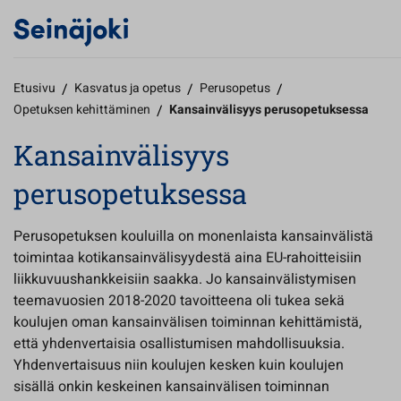
Etusivu
/
Kasvatus ja opetus
/
Perusopetus
/
Opetuksen kehittäminen
/
Kansainvälisyys perusopetuksessa
Kansainvälisyys
perusopetuksessa
Perusopetuksen kouluilla on monenlaista kansainvälistä
toimintaa kotikansainvälisyydestä aina EU-rahoitteisiin
liikkuvuushankkeisiin saakka. Jo kansainvälistymisen
teemavuosien 2018-2020 tavoitteena oli tukea sekä
koulujen oman kansainvälisen toiminnan kehittämistä,
että yhdenvertaisia osallistumisen mahdollisuuksia.
Yhdenvertaisuus niin koulujen kesken kuin koulujen
sisällä onkin keskeinen kansainvälisen toiminnan