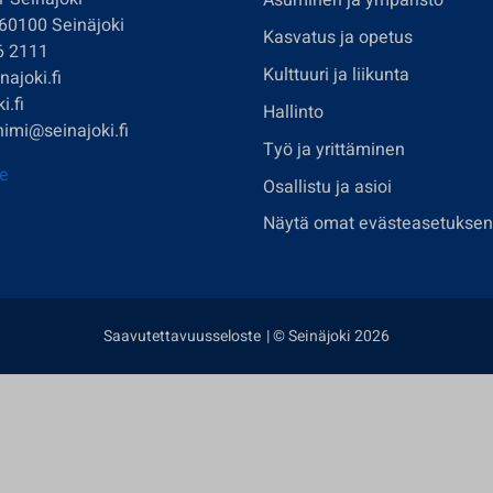
Asuminen ja ympäristö
 60100 Seinäjoki
Kasvatus ja opetus
6 2111
Kulttuuri ja liikunta
ajoki.fi
i.fi
Hallinto
imi@seinajoki.fi
Työ ja yrittäminen
je
Osallistu ja asioi
Näytä omat evästeasetuksen
Saavutettavuusseloste
| © Seinäjoki 2026