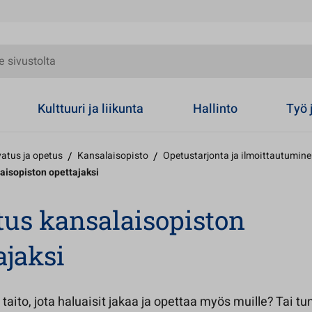
olta
Kulttuuri ja liikunta
Hallinto
Työ 
atus ja opetus
/
Kansalaisopisto
/
Opetustarjonta ja ilmoittautumin
aisopiston opettajaksi
us kansalaisopiston
ajaksi
 taito, jota haluaisit jakaa ja opettaa myös muille? Tai t