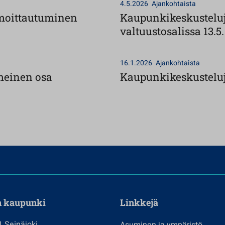
4.5.2026
Ajankohtaista
ilmoittautuminen
Kaupunkikeskusteluj
valtuustosalissa 13.5.
16.1.2026
Ajankohtaista
meinen osa
Kaupunkikeskusteluja
n kaupunki
Linkkejä
1 Seinäjoki