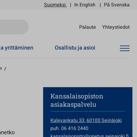
Suomeksi
In English
På Svenska
Sii
Palaute
Yhteystiedot
ja yrittäminen
Osallistu ja asioi
en
/
Kansalaisopiston
asiakaspalvelu
Kalevankatu 33, 60100 Seinäjoki
puh. 06 416 2440
unnetko
kansalaisopisto@opetus.seinajoki.fi