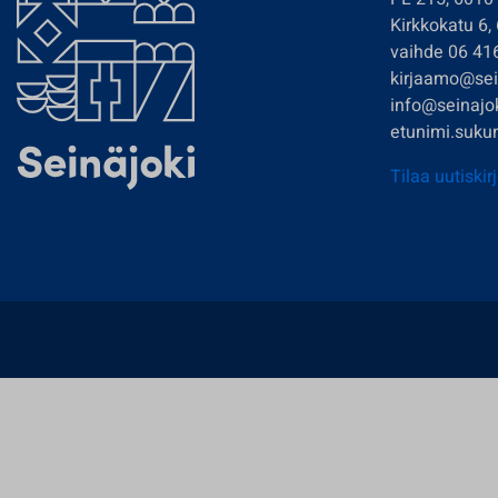
Kirkkokatu 6,
vaihde 06 41
kirjaamo@sein
info@seinajok
etunimi.sukun
Tilaa uutiskir