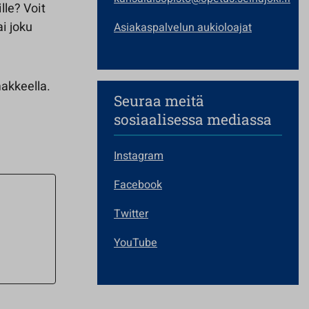
lle? Voit
ai joku
Asiakaspalvelun aukioloajat
makkeella.
Seuraa meitä
sosiaalisessa mediassa
Instagram
Facebook
Twitter
YouTube