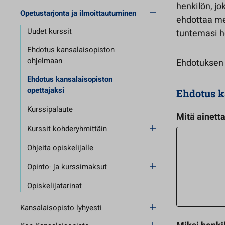
henkilön, jo
Opetustarjonta ja ilmoittautuminen
ehdottaa mei
Uudet kurssit
tuntemasi h
Ehdotus kansalaisopiston
ohjelmaan
Ehdotuksen v
Ehdotus kansalaisopiston
opettajaksi
Ehdotus k
Kurssipalaute
Mitä ainetta
Kurssit kohderyhmittäin
Ohjeita opiskelijalle
Opinto- ja kurssimaksut
Opiskelijatarinat
Kansalaisopisto lyhyesti