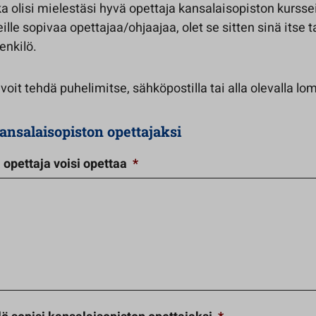
ka olisi mielestäsi hyvä opettaja kansalaisopiston kurssei
lle sopivaa opettajaa/ohjaajaa, olet se sitten sinä itse t
enkilö.
oit tehdä puhelimitse, sähköpostilla tai alla olevalla lo
ansalaisopiston opettajaksi
 opettaja voisi opettaa
*