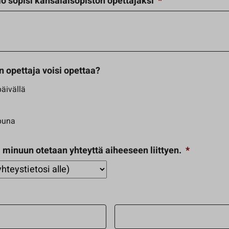
lö sopisi kansalaisopiston opettajaksi
*
n opettaja voisi opettaa?
äivällä
puna
 minuun otetaan yhteyttä aiheeseen liittyen.
*