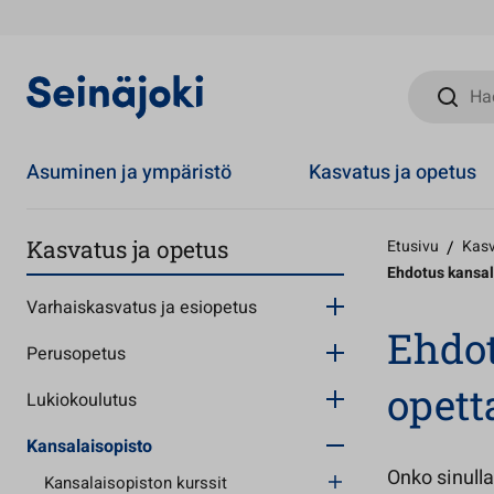
Hae sivust
Asuminen ja ympäristö
Kasvatus ja opetus
Kasvatus ja opetus
Etusivu
/
Kasv
Ehdotus kansal
Varhaiskasvatus ja esiopetus
Ehdot
Perusopetus
opett
Lukiokoulutus
Kansalaisopisto
Onko sinulla
Kansalaisopiston kurssit