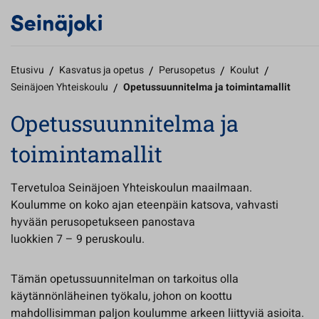
Etusivu
/
Kasvatus ja opetus
/
Perusopetus
/
Koulut
/
Seinäjoen Yhteiskoulu
/
Opetussuunnitelma ja toimintamallit
Opetussuunnitelma ja
toimintamallit
Tervetuloa Seinäjoen Yhteiskoulun maailmaan.
Koulumme on koko ajan eteenpäin katsova, vahvasti
hyvään perusopetukseen panostava
luokkien 7 – 9 peruskoulu.
Tämän opetussuunnitelman on tarkoitus olla
käytännönläheinen työkalu, johon on koottu
mahdollisimman paljon koulumme arkeen liittyviä asioita.