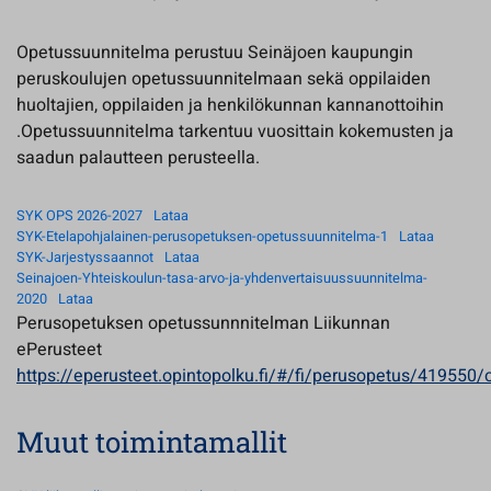
Opetussuunnitelma perustuu Seinäjoen kaupungin
peruskoulujen opetussuunnitelmaan sekä oppilaiden
huoltajien, oppilaiden ja henkilökunnan kannanottoihin
.Opetussuunnitelma tarkentuu vuosittain kokemusten ja
saadun palautteen perusteella.
SYK OPS 2026-2027
Lataa
SYK-Etelapohjalainen-perusopetuksen-opetussuunnitelma-1
Lataa
SYK-Jarjestyssaannot
Lataa
Seinajoen-Yhteiskoulun-tasa-arvo-ja-yhdenvertaisuussuunnitelma-
2020
Lataa
Perusopetuksen opetussunnnitelman Liikunnan
ePerusteet
https://eperusteet.opintopolku.fi/#/fi/perusopetus/419550
Muut toimintamallit