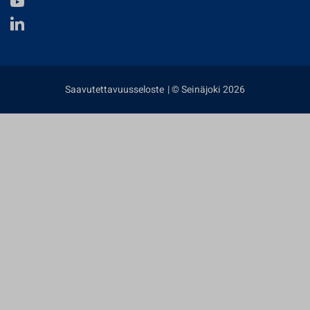
Saavutettavuusseloste
| © Seinäjoki 2026