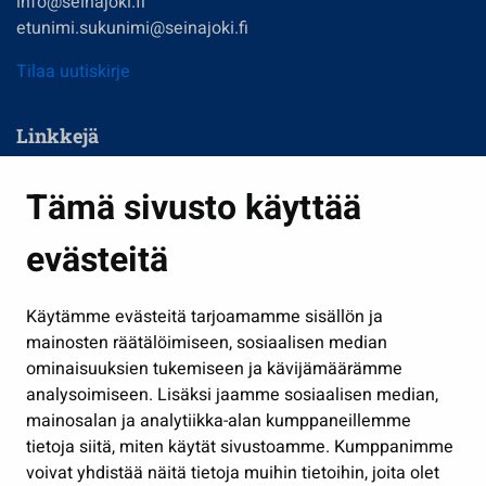
info@seinajoki.fi
etunimi.sukunimi@seinajoki.fi
Tilaa uutiskirje
Linkkejä
Asuminen ja ympäristö
Tämä sivusto käyttää
Kasvatus ja opetus
evästeitä
Kulttuuri ja liikunta
Hallinto
Käytämme evästeitä tarjoamamme sisällön ja
Työ ja yrittäminen
mainosten räätälöimiseen, sosiaalisen median
ominaisuuksien tukemiseen ja kävijämäärämme
Osallistu ja asioi
analysoimiseen. Lisäksi jaamme sosiaalisen median,
Näytä omat evästeasetukseni
mainosalan ja analytiikka-alan kumppaneillemme
tietoja siitä, miten käytät sivustoamme. Kumppanimme
Seuraa meitä
voivat yhdistää näitä tietoja muihin tietoihin, joita olet