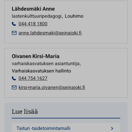
Lähdesmäki Anne
lastenkulttuuripedagogi
,
Louhimo
044 418 1800
anne.lahdesmaki@seinajoki.fi
Oivanen Kirsi-Maria
varhaiskasvatuksen asiantuntija
,
Varhaiskasvatuksen hallinto
044 754 1627
kirsi-maria.oivanen@seinajoki.fi
Lue lisää
Taituri -taidetoimintamalli