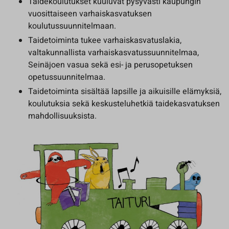
Taidekoulutukset kuuluvat pysyvästi kaupungin
vuosittaiseen varhaiskasvatuksen
koulutussuunnitelmaan.
Taidetoiminta tukee varhaiskasvatuslakia,
valtakunnallista varhaiskasvatussuunnitelmaa,
Seinäjoen vasua sekä esi- ja perusopetuksen
opetussuunnitelmaa.
Taidetoiminta sisältää lapsille ja aikuisille elämyksiä,
koulutuksia sekä keskusteluhetkiä taidekasvatuksen
mahdollisuuksista.