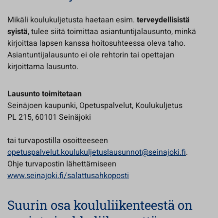
Mikäli koulukuljetusta haetaan esim.
terveydellisistä
syistä
, tulee siitä toimittaa asiantuntijalausunto, minkä
kirjoittaa lapsen kanssa hoitosuhteessa oleva taho.
Asiantuntijalausunto ei ole rehtorin tai opettajan
kirjoittama lausunto.
Lausunto toimitetaan
Seinäjoen kaupunki, Opetuspalvelut, Koulukuljetus
PL 215, 60101 Seinäjoki
tai turvapostilla osoitteeseen
opetuspalvelut.koulukuljetuslausunnot@seinajoki.fi
.
Ohje turvapostin lähettämiseen
www.seinajoki.fi/salattusahkoposti
Suurin osa koululiikenteestä on