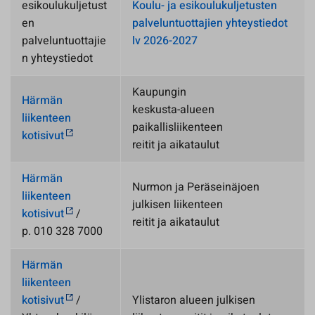
esikoulukuljetust
Koulu- ja esikoulukuljetusten
en
palveluntuottajien yhteystiedot
palveluntuottajie
lv 2026-2027
n yhteystiedot
Kaupungin
Härmän
keskusta-alueen
liikenteen
paikallisliikenteen
kotisivut
reitit ja aikataulut
Härmän
Nurmon ja Peräseinäjoen
liikenteen
julkisen liikenteen
kotisivut
/
reitit ja aikataulut
p. 010 328 7000
Härmän
liikenteen
kotisivut
/
Ylistaron alueen julkisen