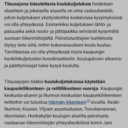
Tilausajona toteutettavia koulukuljetuksia
hoidetaan
alueittain ja jokaisella alueella on oma vastuuhenkilö,
johon kuljetuksen yksityiskohtia koskevissa kysymyksissä
voi olla yhteydessä. Esimerkiksi kuljetuksen lähtö- ja
paluuaika sekä nouto- ja jättöpaikka selviävät kysymällä
suoraan liikennöitsijältä. Palvelutuottajien luettelosta
löytyy tieto siitä, mihin kokonaisuuteen koulu kuuluu.
Tarvittaessa voi olla yhteydessä myös kaupungin
henkilökuljetusten koordinaattoriin. Koulupäivien alkamis-
ja päättymisajat tulee kysyä koululta.
Tilausajojen lisäksi
koulukuljetuksissa käytetään
kaupunkiliikenteen- ja reittiliikenteen vuoroja
. Kaupungin
keskusta-alueen ja Nurmon keskustan kaupunkiliikenteen
reitteihin voi tutustua
Härmän liikenteen
sivuilla. Keski-
Nurmon, Kouran, Ylijoen asuntoalueen, Toivolanrannan,
Alaviitalan, Honkakylän koulujen alueilla palvelusta
vastaavan liikennöitsijän yhteyshenkilönä toimii Jani