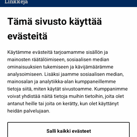
Linkkejä
Asuminen ja ympäristö
Tämä sivusto käyttää
Kasvatus ja opetus
evästeitä
Kulttuuri ja liikunta
Hallinto
Käytämme evästeitä tarjoamamme sisällön ja
Työ ja yrittäminen
mainosten räätälöimiseen, sosiaalisen median
Osallistu ja asioi
ominaisuuksien tukemiseen ja kävijämäärämme
analysoimiseen. Lisäksi jaamme sosiaalisen median,
Näytä omat evästeasetukseni
mainosalan ja analytiikka-alan kumppaneillemme
tietoja siitä, miten käytät sivustoamme. Kumppanimme
Seuraa meitä
voivat yhdistää näitä tietoja muihin tietoihin, joita olet
antanut heille tai joita on kerätty, kun olet käyttänyt
heidän palvelujaan.
Salli kaikki evästeet