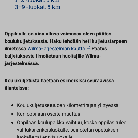
3–9 -luokat: 5 km
Oppilaalla on aina oltava voimassa oleva päätös
koulukuljetuksesta.
Haku tehdään
heti kuljetustarpeen
ilmetessä
Wilma-järjestelmän kautta.
Päätös
kuljetuksesta ilmoitetaan huoltajille Wilma-
järjestelmässä.
Koulukuljetusta haetaan esimerkiksi seuraavissa
tilanteissa:
Koulukuljetusetuuden kilometrirajan ylittyessä
Kun oppilaan osoite muuttuu
Oppilaan koulupaikka vaihtuu, koska oppilas tulee
valituksi erikoisluokalle, painotetun opetuksen
luokalle tai erityisluokalle