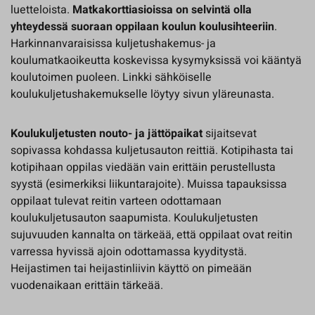
luetteloista.
Matkakorttiasioissa on selvintä olla
yhteydessä suoraan oppilaan koulun koulusihteeriin
.
Harkinnanvaraisissa kuljetushakemus- ja
koulumatkaoikeutta koskevissa kysymyksissä voi kääntyä
koulutoimen puoleen. Linkki sähköiselle
koulukuljetushakemukselle löytyy sivun yläreunasta.
Koulukuljetusten nouto- ja jättöpaikat
sijaitsevat
sopivassa kohdassa kuljetusauton reittiä. Kotipihasta tai
kotipihaan oppilas viedään vain erittäin perustellusta
syystä (esimerkiksi liikuntarajoite). Muissa tapauksissa
oppilaat tulevat reitin varteen odottamaan
koulukuljetusauton saapumista. Koulukuljetusten
sujuvuuden kannalta on tärkeää, että oppilaat ovat reitin
varressa hyvissä ajoin odottamassa kyyditystä.
Heijastimen tai heijastinliivin käyttö on pimeään
vuodenaikaan erittäin tärkeää.