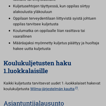
Kuljetusehtojen täyttyessä, kun oppilas siirtyy
alakoulusta yläkouluun
Oppilaan terveydentilaan liittyvistä syistä johtuen
oppilas tarvitsee kuljetusta
Koulumatka on oppilaalle liian rasittava tai
vaarallinen
Määräajaksi myönnetty kuljetus päättyy ja huoltaja
hakee uutta kuljetusta
Koulukuljetusten haku
1.luokkalaisille
Kaikki kuljetusta tarvitsevat uudet 1.-luokkalaiset hakevat
koulukuljetusta
Wilma-järjestelmän kautta
.
Asiantuntijalausunto