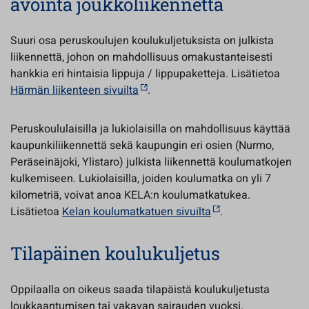
avointa joukkoliikennettä
Suuri osa peruskoulujen koulukuljetuksista on julkista
liikennettä, johon on mahdollisuus omakustanteisesti
hankkia eri hintaisia lippuja / lippupaketteja. Lisätietoa
Härmän liikenteen sivuilta
.
Peruskoululaisilla ja lukiolaisilla on mahdollisuus käyttää
kaupunkiliikennettä sekä kaupungin eri osien (Nurmo,
Peräseinäjoki, Ylistaro) julkista liikennettä koulumatkojen
kulkemiseen. Lukiolaisilla, joiden koulumatka on yli 7
kilometriä, voivat anoa KELA:n koulumatkatukea.
Lisätietoa
Kelan koulumatkatuen sivuilta
.
Tilapäinen koulukuljetus
Oppilaalla on oikeus saada tilapäistä koulukuljetusta
loukkaantumisen tai vakavan sairauden vuoksi.