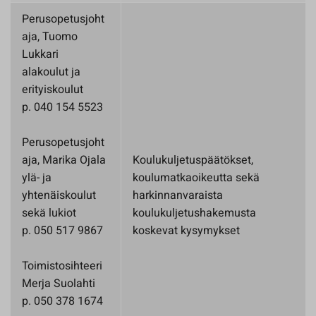
Perusopetusjoht
aja, Tuomo
Lukkari
alakoulut ja
erityiskoulut
p. 040 154 5523
Perusopetusjoht
aja, Marika Ojala
Koulukuljetuspäätökset,
ylä- ja
koulumatkaoikeutta sekä
yhtenäiskoulut
harkinnanvaraista
sekä lukiot
koulukuljetushakemusta
p. 050 517 9867
koskevat kysymykset
Toimistosihteeri
Merja Suolahti
p. 050 378 1674