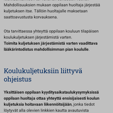
Mahdollisuuksien mukaan oppilaan huoltaja järjestää
kuljetuksen itse. Tällöin huoltajalle maksetaan
saattoavustusta korvauksena.
Ota tarvittaessa yhteyttä oppilaan kouluun tilapäisen
koulukuljetuksen järjestämistä varten.
Toimita kuljetuksen järjestämistä varten vaadittava
lääkärintodistus mahdollisimman pian koululle
.
Koulukuljetuksiin liittyvä
ohjeistus
Yksittäisen oppilaan kyyditysaikataulukysymyksissä
oppilaan huoltaja ottaa yhteyttä ensisijaisesti koulun
kuljetuksia hoitavaan liikennöitsijään
, jonka tiedot
löytyvät alla olevien linkkien kautta avautuvista