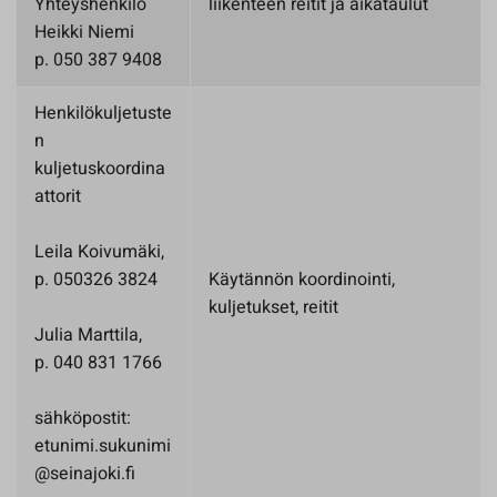
Yhteyshenkilö
liikenteen reitit ja aikataulut
Heikki Niemi
p. 050 387 9408
Henkilökuljetuste
n
kuljetuskoordina
attorit
Leila Koivumäki,
p. 050326 3824
Käytännön koordinointi,
kuljetukset, reitit
Julia Marttila,
p. 040 831 1766
sähköpostit:
etunimi.sukunimi
@seinajoki.fi