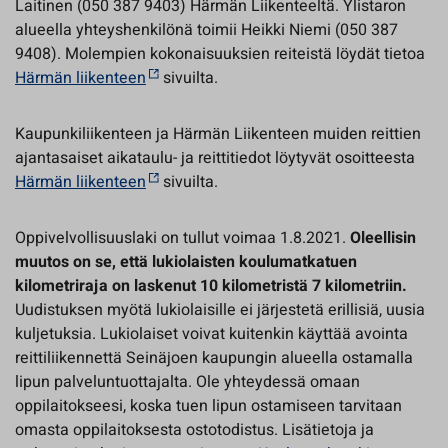
Laitinen (050 387 9403) Härmän Liikenteeltä. Ylistaron
alueella yhteyshenkilönä toimii Heikki Niemi (050 387
9408). Molempien kokonaisuuksien reiteistä löydät tietoa
Härmän liikenteen
sivuilta.
Kaupunkiliikenteen ja Härmän Liikenteen muiden reittien
ajantasaiset aikataulu- ja reittitiedot löytyvät osoitteesta
Härmän liikenteen
sivuilta.
Oppivelvollisuuslaki on tullut voimaa 1.8.2021.
Oleellisin
muutos on se, että lukiolaisten koulumatkatuen
kilometriraja on laskenut 10 kilometristä 7 kilometriin.
Uudistuksen myötä lukiolaisille ei järjestetä erillisiä, uusia
kuljetuksia. Lukiolaiset voivat kuitenkin käyttää avointa
reittiliikennettä Seinäjoen kaupungin alueella ostamalla
lipun palveluntuottajalta. Ole yhteydessä omaan
oppilaitokseesi, koska tuen lipun ostamiseen tarvitaan
omasta oppilaitoksesta ostotodistus. Lisätietoja ja