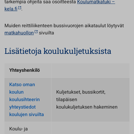
tarkempia ohjeita saa osoitteesta
Koulumatkatuki –
kela.fi
.
Muiden reittiliikenteen bussivuorojen aikataulut löytyvät
matkahuollon
sivuilta
Lisätietoja koulukuljetuksista
Yhteyshenkilö
Katso oman
koulun
Kuljetukset, bussikortit,
koulusihteerin
tilapäisen
yhteystiedot
koulukuljetuksen hakeminen
koulujen sivuilta
Koulu- ja