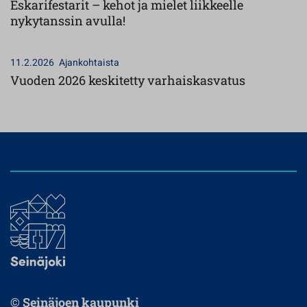
Eskarifestarit – kehot ja mielet liikkeelle
nykytanssin avulla!
11.2.2026
Ajankohtaista
Vuoden 2026 keskitetty varhaiskasvatus
© Seinäjoen kaupunki