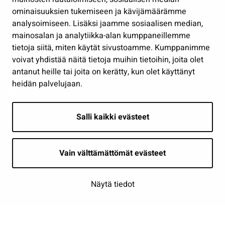
Osallistu ja asioi
ominaisuuksien tukemiseen ja kävijämäärämme
analysoimiseen. Lisäksi jaamme sosiaalisen median,
Näytä omat evästeasetukseni
mainosalan ja analytiikka-alan kumppaneillemme
tietoja siitä, miten käytät sivustoamme. Kumppanimme
Seuraa meitä
voivat yhdistää näitä tietoja muihin tietoihin, joita olet
antanut heille tai joita on kerätty, kun olet käyttänyt
heidän palvelujaan.
Salli kaikki evästeet
Vain välttämättömät evästeet
Näytä tiedot
Saavutettavuusseloste
| © Seinäjoki 2026