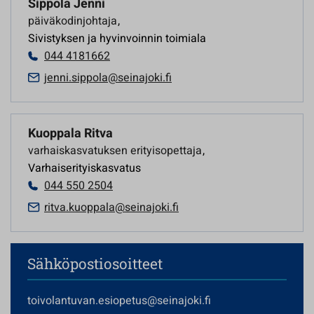
Sippola Jenni
päiväkodinjohtaja
,
Sivistyksen ja hyvinvoinnin toimiala
044 4181662
jenni.sippola@seinajoki.fi
Kuoppala Ritva
varhaiskasvatuksen erityisopettaja
,
Varhaiserityiskasvatus
044 550 2504
ritva.kuoppala@seinajoki.fi
Sähköpostiosoitteet
toivolantuvan.esiopetus@seinajoki.fi