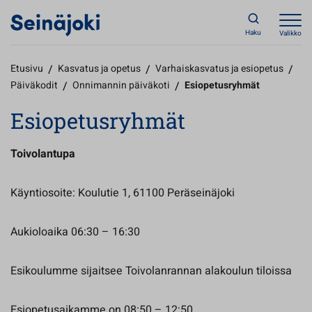
Haku
Valikko
Etusivu
/
Kasvatus ja opetus
/
Varhaiskasvatus ja esiopetus
/
Päiväkodit
/
Onnimannin päiväkoti
/
Esiopetusryhmät
Esiopetusryhmät
Toivolantupa
Käyntiosoite: Koulutie 1, 61100 Peräseinäjoki
Aukioloaika 06:30 – 16:30
Esikoulumme sijaitsee Toivolanrannan alakoulun tiloissa
Esiopetusaikamme on 08:50 – 12:50