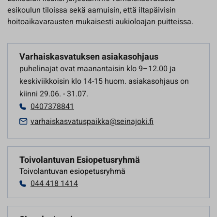
esikoulun tiloissa sekä aamuisin, että iltapäivisin
hoitoaikavarausten mukaisesti aukioloajan puitteissa.
Varhaiskasvatuksen asiakasohjaus
puhelinajat ovat maanantaisin klo 9–12.00 ja
keskiviikkoisin klo 14-15 huom. asiakasohjaus on
kiinni 29.06. - 31.07.
0407378841
varhaiskasvatuspaikka@seinajoki.fi
Toivolantuvan Esiopetusryhmä
Toivolantuvan esiopetusryhmä
044 418 1414