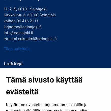
PL 215, 60101 Seinäjoki
Kirkkokatu 6, 60100 Seinäjoki
vaihde 06 416 2111
kirjaamo@seinajoki.fi
info@seinajoki.fi
etunimi.sukunimi@seinajoki.fi
Tilaa uutiskirje
Linkkejä
Asuminen ja ympäristö
Tämä sivusto käyttää
Kasvatus ja opetus
evästeitä
Kulttuuri ja liikunta
Hallinto
Käytämme evästeitä tarjoamamme sisällön ja
Työ ja yrittäminen
mainosten räätälöimiseen, sosiaalisen median