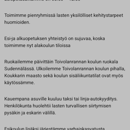
Toimimme pienryhmissä lasten yksilölliset kehitystarpeet
huomioiden.
Esi-ja alkuopetuksen yhteistyö on sujuvaa, koska
toimimme nyt alakoulun tiloissa
Ruokailemme päivittäin Toivolanrannan koulun ruokala
Sudennälässä. Ulkoilemme Toivolanrannan koulun pihalla,
Koukkarin maasto sekä koulun sisäliikuntatilat ovat myös
käytössämme.
Kauempana asuville kuuluu taksi tai linja-autokyyditys.
Henkilökunta huolehtii lasten turvallisen siirtymisen
pysäkin ja eskarin välillä.
Esikoulun lisäksi järjestämme varhaiskasvatusta