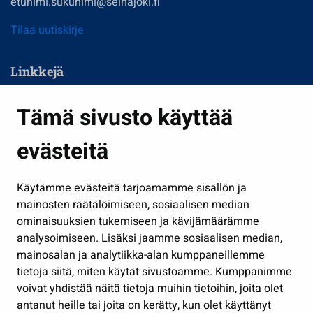
etunimi.sukunimi@seinajoki.fi
Tilaa uutiskirje
Linkkejä
Asuminen ja ympäristö
Tämä sivusto käyttää
Kasvatus ja opetus
evästeitä
Kulttuuri ja liikunta
Hallinto
Käytämme evästeitä tarjoamamme sisällön ja
Työ ja yrittäminen
mainosten räätälöimiseen, sosiaalisen median
ominaisuuksien tukemiseen ja kävijämäärämme
Osallistu ja asioi
analysoimiseen. Lisäksi jaamme sosiaalisen median,
Näytä omat evästeasetukseni
mainosalan ja analytiikka-alan kumppaneillemme
tietoja siitä, miten käytät sivustoamme. Kumppanimme
Seuraa meitä
voivat yhdistää näitä tietoja muihin tietoihin, joita olet
antanut heille tai joita on kerätty, kun olet käyttänyt