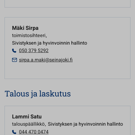
Mäki Sirpa
toimistosihteeri
,
Sivistyksen ja hyvinvoinnin hallinto
050 379 5292
sirpa.a.maki@seinajoki.fi
Talous ja laskutus
Lammi Satu
talouspäällikkö
,
Sivistyksen ja hyvinvoinnin hallinto
044 470 0474