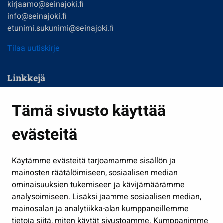
kirjaamo@seinajoki.fi
info@seinajoki.fi
etunimi.sukunimi@seinajoki.fi
Tilaa uutiskirje
Linkkejä
Asuminen ja ympäristö
Tämä sivusto käyttää
Kasvatus ja opetus
evästeitä
Kulttuuri ja liikunta
Hallinto
Käytämme evästeitä tarjoamamme sisällön ja
Työ ja yrittäminen
mainosten räätälöimiseen, sosiaalisen median
Osallistu ja asioi
ominaisuuksien tukemiseen ja kävijämäärämme
analysoimiseen. Lisäksi jaamme sosiaalisen median,
Näytä omat evästeasetukseni
mainosalan ja analytiikka-alan kumppaneillemme
tietoja siitä, miten käytät sivustoamme. Kumppanimme