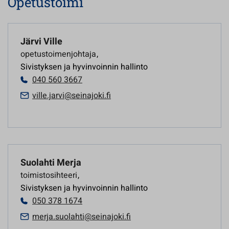
Opetustoimi
Järvi Ville
opetustoimenjohtaja
,
Sivistyksen ja hyvinvoinnin hallinto
040 560 3667
ville.jarvi@seinajoki.fi
Suolahti Merja
toimistosihteeri
,
Sivistyksen ja hyvinvoinnin hallinto
050 378 1674
merja.suolahti@seinajoki.fi