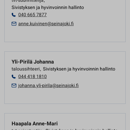
tvt-suunnittelija
,
Sivistyksen ja hyvinvoinnin hallinto
040 665 7877
anne.kuivinen@seinajoki.fi
Yli-Pirilä Johanna
taloussihteeri
,
Sivistyksen ja hyvinvoinnin hallinto
044 418 1810
johanna.yli-pirila@seinajoki.fi
Haapala Anne-Mari