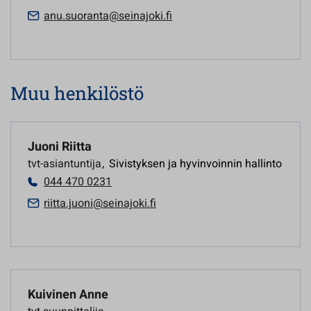
anu.suoranta@seinajoki.fi
Muu henkilöstö
Juoni Riitta
tvt-asiantuntija
,
Sivistyksen ja hyvinvoinnin hallinto
044 470 0231
riitta.juoni@seinajoki.fi
Kuivinen Anne