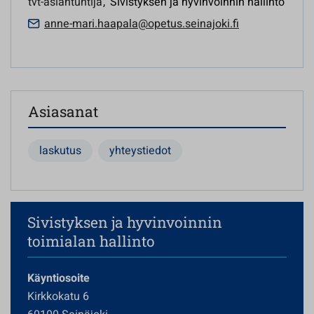
tvt-asiantuntija
,
Sivistyksen ja hyvinvoinnin hallinto
anne-mari.haapala@opetus.seinajoki.fi
Asiasanat
laskutus
yhteystiedot
Sivistyksen ja hyvinvoinnin
toimialan hallinto
Käyntiosoite
Kirkkokatu 6