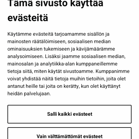
Tämä sivusto käyttää
Kasvatus ja opetus
evästeitä
Kulttuuri ja liikunta
Hallinto
Käytämme evästeitä tarjoamamme sisällön ja
Työ ja yrittäminen
mainosten räätälöimiseen, sosiaalisen median
Osallistu ja asioi
ominaisuuksien tukemiseen ja kävijämäärämme
analysoimiseen. Lisäksi jaamme sosiaalisen median,
Näytä omat evästeasetukseni
mainosalan ja analytiikka-alan kumppaneillemme
tietoja siitä, miten käytät sivustoamme. Kumppanimme
Seuraa meitä
voivat yhdistää näitä tietoja muihin tietoihin, joita olet
antanut heille tai joita on kerätty, kun olet käyttänyt
heidän palvelujaan.
Salli kaikki evästeet
Vain välttämättömät evästeet