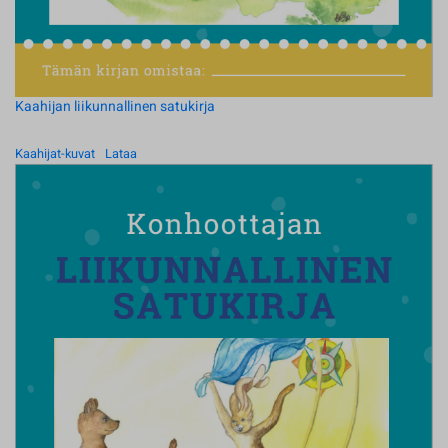
Kaahijan liikunnallinen satukirja
Kaahijat-kuvat
Lataa