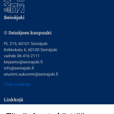
© Seinäjoen kaupunki
PL 215, 60101 Seinäjoki
Kirkkokatu 6, 60100 Seinäjoki
vaihde 06 416 2111
kirjaamo@seinajoki.fi
info@seinajoki.fi
etunimi.sukunimi@seinajoki.fi
Tilaa uutiskirje
Linkkejä
Asuminen ja ympäristö