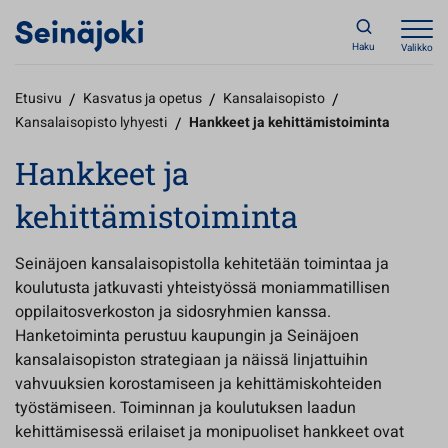
Haku
Valikko
Etusivu
/
Kasvatus ja opetus
/
Kansalaisopisto
/
Kansalaisopisto lyhyesti
/
Hankkeet ja kehittämistoiminta
Hankkeet ja
kehittämistoiminta
Seinäjoen kansalaisopistolla kehitetään toimintaa ja
koulutusta jatkuvasti yhteistyössä moniammatillisen
oppilaitosverkoston ja sidosryhmien kanssa.
Hanketoiminta perustuu kaupungin ja Seinäjoen
kansalaisopiston strategiaan ja näissä linjattuihin
vahvuuksien korostamiseen ja kehittämiskohteiden
työstämiseen. Toiminnan ja koulutuksen laadun
kehittämisessä erilaiset ja monipuoliset hankkeet ovat