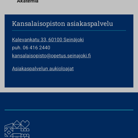
Akatemia
Kansalaisopiston asiakaspalvelu
Kalevankatu 33, 60100 Seinäjoki
puh. 06 416 2440
kansalaisopisto@opetus.seinajoki.fi
Asiakaspalvelun aukioloajat