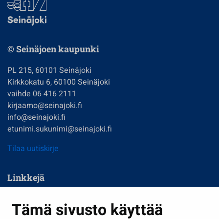
© Seinäjoen kaupunki
PL 215, 60101 Seinäjoki
Kirkkokatu 6, 60100 Seinäjoki
vaihde 06 416 2111
kirjaamo@seinajoki.fi
info@seinajoki.fi
etunimi.sukunimi@seinajoki.fi
Tilaa uutiskirje
Linkkejä
Asuminen ja ympäristö
Tämä sivusto käyttää
Kasvatus ja opetus