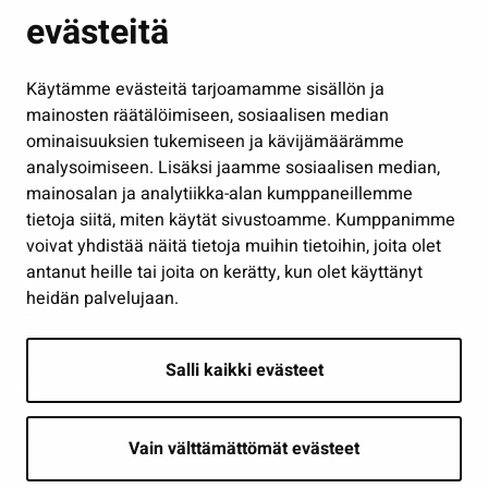
evästeitä
Kulttuuri ja liikunta
Hallinto
Käytämme evästeitä tarjoamamme sisällön ja
Työ ja yrittäminen
mainosten räätälöimiseen, sosiaalisen median
Osallistu ja asioi
ominaisuuksien tukemiseen ja kävijämäärämme
analysoimiseen. Lisäksi jaamme sosiaalisen median,
Näytä omat evästeasetukseni
mainosalan ja analytiikka-alan kumppaneillemme
tietoja siitä, miten käytät sivustoamme. Kumppanimme
Seuraa meitä
voivat yhdistää näitä tietoja muihin tietoihin, joita olet
antanut heille tai joita on kerätty, kun olet käyttänyt
heidän palvelujaan.
Salli kaikki evästeet
Vain välttämättömät evästeet