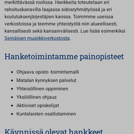
merkittävässä roolissa. Hankkeita toteutetaan eri
rahoituskanavilla laajassa sidosryhmätyössä ja eri
koulutuksenjärjestäjien kanssa. Toimimme useissa
verkostoissa ja teemme yhteistyötä niin alueellisesti,
kansallisesti sekä kansainvälisesti. Lue lisää esimerkiksi
Seinäjoen musiikkiverkostosta
.
Hanketoimintamme painopisteet
Ohjaava opisto -toimintamalli
Matalan kynnyksen palvelut
Yhteisöllinen oppiminen
Yksilöllinen ohjaus
Aktiiviset opiskelijat
Kuntalaisten osallistaminen
Käynnissä olevat hankkeet