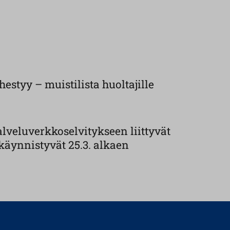
estyy – muistilista huoltajille
lveluverkkoselvitykseen liittyvät
käynnistyvät 25.3. alkaen