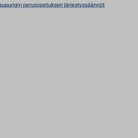
aupungin perusopetuksen järjestyssäännöt