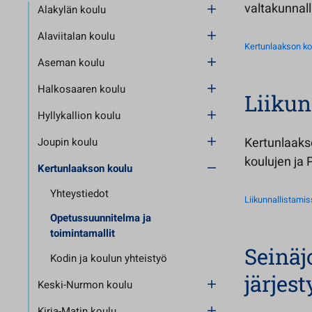
valtakunnal
Alakylän koulu
Alaviitalan koulu
Kertunlaakson k
Aseman koulu
Halkosaaren koulu
Liikun
Hyllykallion koulu
Kertunlaaks
Joupin koulu
koulujen ja
Kertunlaakson koulu
Yhteystiedot
Liikunnallistami
Opetussuunnitelma ja
toimintamallit
Seinä
Kodin ja koulun yhteistyö
järjes
Keski-Nurmon koulu
Kirja-Matin koulu