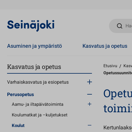
Hae sivust
Asuminen ja ympäristö
Kasvatus ja opetus
Kasvatus ja opetus
Etusivu
/
Kasv
Opetussuunnite
Varhaiskasvatus ja esiopetus
Opetu
Perusopetus
toimi
Aamu- ja iltapäivätoiminta
Koulumatkat ja –kuljetukset
Koulut
Kertunlaaks