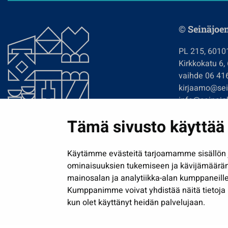
© Seinäjoe
PL 215, 6010
Kirkkokatu 6,
vaihde 06 41
kirjaamo@sein
info@seinajok
etunimi.sukun
Tämä sivusto käyttää 
Tilaa uutiskir
Käytämme evästeitä tarjoamamme sisällön j
ominaisuuksien tukemiseen ja kävijämäärä
mainosalan ja analytiikka-alan kumppaneille
Kumppanimme voivat yhdistää näitä tietoja muih
kun olet käyttänyt heidän palvelujaan.