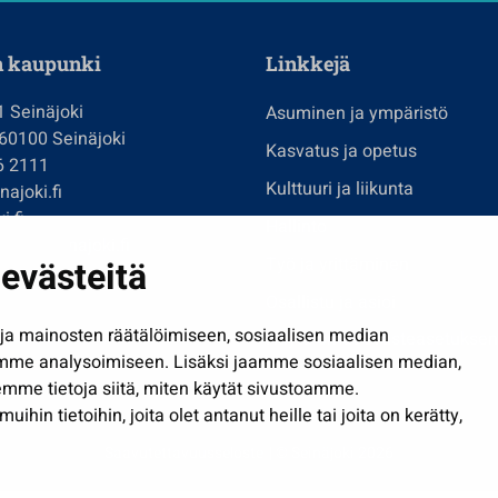
n kaupunki
Linkkejä
1 Seinäjoki
Asuminen ja ympäristö
 60100 Seinäjoki
Kasvatus ja opetus
6 2111
Kulttuuri ja liikunta
ajoki.fi
i.fi
Hallinto
imi@seinajoki.fi
evästeitä
Työ ja yrittäminen
je
Osallistu ja asioi
a mainosten räätälöimiseen, sosiaalisen median
Näytä omat evästeasetuksen
mme analysoimiseen. Lisäksi jaamme sosiaalisen median,
mme tietoja siitä, miten käytät sivustoamme.
in tietoihin, joita olet antanut heille tai joita on kerätty,
Saavutettavuusseloste
| © Seinäjoki 2026