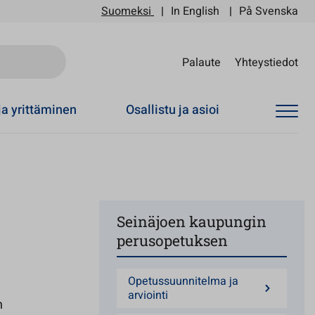
Suomeksi
In English
På Svenska
Sii
Palaute
Yhteystiedot
ja yrittäminen
Osallistu ja asioi
Seinäjoen kaupungin
perusopetuksen
Opetussuunnitelma ja
arviointi
n