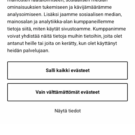
mainosten räätälöimiseen, sosiaalisen median
Osallistu ja asioi
ominaisuuksien tukemiseen ja kävijämäärämme
analysoimiseen. Lisäksi jaamme sosiaalisen median,
Näytä omat evästeasetukseni
mainosalan ja analytiikka-alan kumppaneillemme
tietoja siitä, miten käytät sivustoamme. Kumppanimme
Seuraa meitä
voivat yhdistää näitä tietoja muihin tietoihin, joita olet
antanut heille tai joita on kerätty, kun olet käyttänyt
heidän palvelujaan.
Salli kaikki evästeet
Vain välttämättömät evästeet
Näytä tiedot
Saavutettavuusseloste
| © Seinäjoki 2026