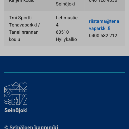
Kärjen koulu
040 128 4330
Seinäjoki
Tmi Sportti
Lehmustie
riistama@tena
Tenavaparkki /
4,
vaparkki.fi
Tanelinrannan
60510
0400 582 212
koulu
Hyllykallio
© Seinäjoen kaupunki