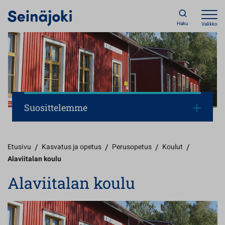
Haku
Valikko
Suosittelemme
Etusivu
/
Kasvatus ja opetus
/
Perusopetus
/
Koulut
/
Alaviitalan koulu
Alaviitalan koulu