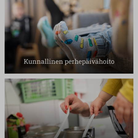
Kunnallinen perhepäivähoito