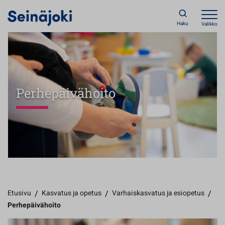
Haku
Valikko
Perhepäivähoito
Etusivu
/
Kasvatus ja opetus
/
Varhaiskasvatus ja esiopetus
/
Perhepäivähoito