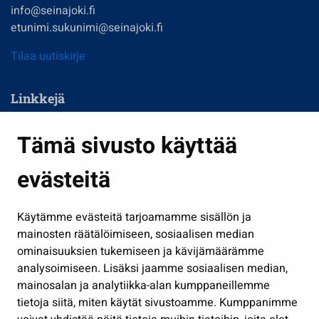
info@seinajoki.fi
etunimi.sukunimi@seinajoki.fi
Tilaa uutiskirje
Linkkejä
Asuminen ja ympäristö
Tämä sivusto käyttää
Kasvatus ja opetus
evästeitä
Kulttuuri ja liikunta
Hallinto
Käytämme evästeitä tarjoamamme sisällön ja
Työ ja yrittäminen
mainosten räätälöimiseen, sosiaalisen median
Osallistu ja asioi
ominaisuuksien tukemiseen ja kävijämäärämme
analysoimiseen. Lisäksi jaamme sosiaalisen median,
Näytä omat evästeasetukseni
mainosalan ja analytiikka-alan kumppaneillemme
tietoja siitä, miten käytät sivustoamme. Kumppanimme
Seuraa meitä