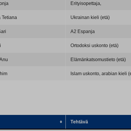
onja
Erityisopettaja,
 Tetiana
Ukrainan kieli (etä)
ari
A2 Espanja
i
Ortodoksi uskonto (etä)
 Anu
Elämänkatsomustieto (etä)
ahim
Islam uskonto, arabian kieli (
Tehtävä