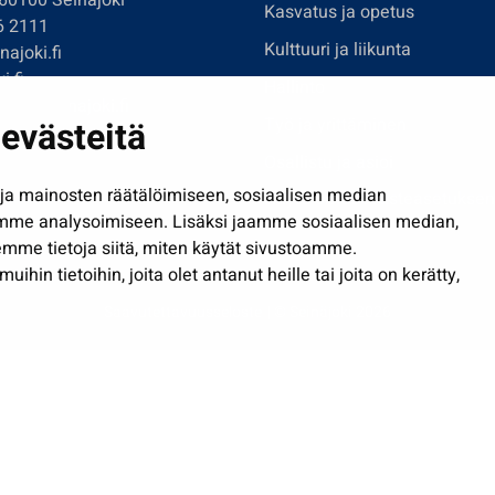
 60100 Seinäjoki
Kasvatus ja opetus
6 2111
Kulttuuri ja liikunta
ajoki.fi
i.fi
Hallinto
imi@seinajoki.fi
evästeitä
Työ ja yrittäminen
je
Osallistu ja asioi
a mainosten räätälöimiseen, sosiaalisen median
Näytä omat evästeasetuksen
mme analysoimiseen. Lisäksi jaamme sosiaalisen median,
mme tietoja siitä, miten käytät sivustoamme.
in tietoihin, joita olet antanut heille tai joita on kerätty,
Saavutettavuusseloste
| © Seinäjoki 2026