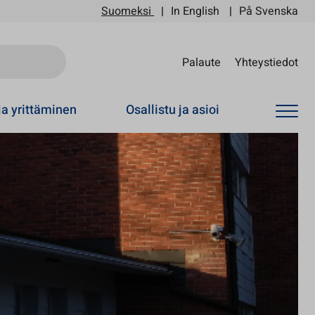
Suomeksi
In English
På Svenska
Sii
Palaute
Yhteystiedot
ja yrittäminen
Osallistu ja asioi