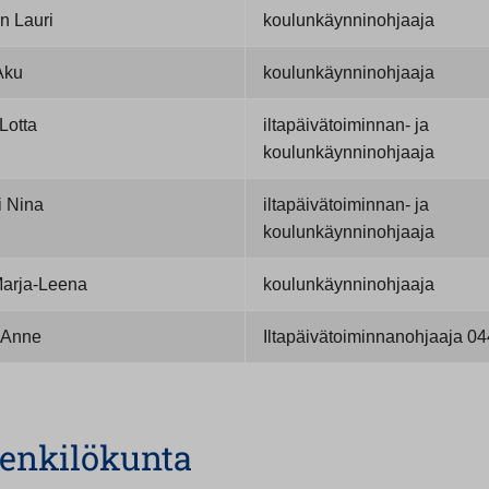
n Lauri
koulunkäynninohjaaja
Aku
koulunkäynninohjaaja
Lotta
iltapäivätoiminnan- ja
koulunkäynninohjaaja
i Nina
iltapäivätoiminnan- ja
koulunkäynninohjaaja
arja-Leena
koulunkäynninohjaaja
 Anne
Iltapäivätoiminnanohjaaja 0
enkilökunta