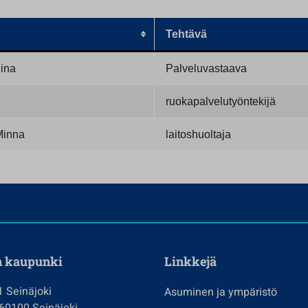
Tehtävä
ina
Palveluvastaava
ruokapalvelutyöntekijä
Minna
laitoshuoltaja
n kaupunki
Linkkejä
1 Seinäjoki
Asuminen ja ympäristö