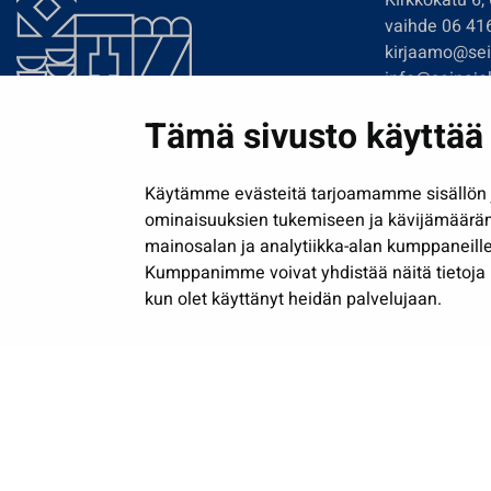
Kirkkokatu 6,
vaihde 06 41
kirjaamo@sein
info@seinajok
etunimi.sukun
Tämä sivusto käyttää 
Tilaa uutiskir
Käytämme evästeitä tarjoamamme sisällön j
ominaisuuksien tukemiseen ja kävijämäärä
mainosalan ja analytiikka-alan kumppaneille
Kumppanimme voivat yhdistää näitä tietoja muih
kun olet käyttänyt heidän palvelujaan.