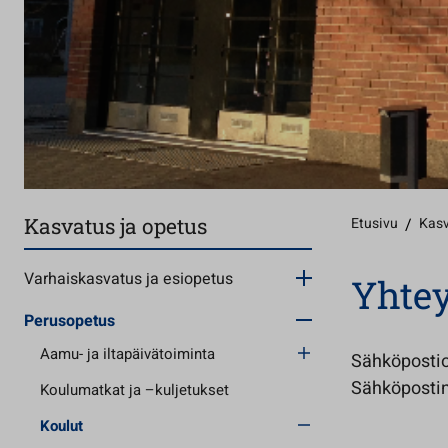
Kasvatus ja opetus
Etusivu
/
Kasv
Varhaiskasvatus ja esiopetus
Yhtey
Perusopetus
Aamu- ja iltapäivätoiminta
Sähköpostio
Sähköpostin
Koulumatkat ja –kuljetukset
Koulut