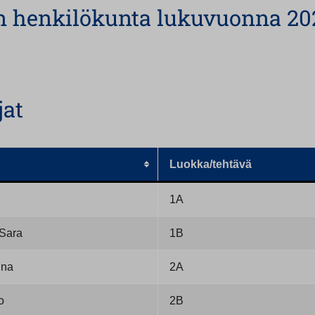
n henkilökunta lukuvuonna 20
jat
Luokka/tehtävä
1A
Sara
1B
nna
2A
o
2B