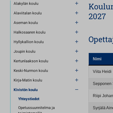
Alakylän koulu
Koulu
Alaviitalan koulu
2027
Aseman koulu
Halkosaaren koulu
Opetta
Hyllykallion koulu
Joupin koulu
Nimi
Kertunlaakson koulu
Keski-Nurmon koulu
Viita Heidi
Kirja-Matin koulu
Sepponen 
Kivistön koulu
Riipi Joha
Yhteystiedot
Opetussuunnitelma ja
Syrjälä Ain