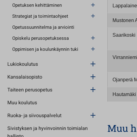
Opetuksen kehittäminen
Lappalaine
Strategiat ja toimintaohjeet
Mustonen 
Opetussuunnitelma ja arviointi
Saarikoski 
Opiskelu perusopetuksessa
Oppimisen ja koulunkäynnin tuki
Virranniem
Lukiokoulutus
Kansalaisopisto
Ojanperä M
Taiteen perusopetus
Hautamäki
Muu koulutus
Ruoka- ja siivouspalvelut
Muu h
Sivistyksen ja hyvinvoinnin toimialan
hallinto