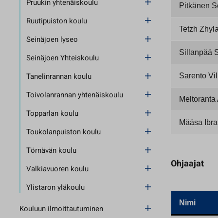
Pruukin yhtenäiskoulu
Pitkänen S
Ruutipuiston koulu
Tetzh Zhyla
Seinäjoen lyseo
Sillanpää S
Seinäjoen Yhteiskoulu
Tanelinrannan koulu
Sarento Vil
Toivolanrannan yhtenäiskoulu
Meltoranta
Topparlan koulu
Määsa Ibr
Toukolanpuiston koulu
Törnävän koulu
Ohjaajat
Valkiavuoren koulu
Ylistaron yläkoulu
Nimi
Kouluun ilmoittautuminen