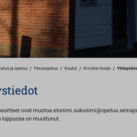
atus ja opetus
/
Perusopetus
/
Koulut
/
Kivistön koulu
/
Yhteystie
stiedot
soitteet ovat muotoa etunimi.sukunimi@opetus.seinajo
 loppuosa on muuttunut.