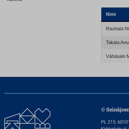
Nimi
Rauhala Ni
Takala Anu
Vähäsalo 
© Seinäjoe
PL 215, 6010