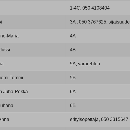
1-4C, 050 4108404
i
3A , 050 3767625, sijaisuud
ne-Maria
4A
Jussi
4B
ia
5A, vararehtori
niemi Tommi
5B
n Juha-Pekka
6A
Juhana
6B
Anna
erityisopettaja, 050 3315647