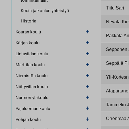
toimintamallit
Tiitu Sari
Kodin ja koulun yhteistyö
Historia
Nevala Kirs
Kouran koulu
Pakkala An
Kärjen koulu
Sepponen 
Lintuviidan koulu
Seppälä Pi
Marttilan koulu
Niemistön koulu
Yli-Kortes
Niittyvillan koulu
Alapartane
Nurmon yläkoulu
Tammelin 
Pajuluoman koulu
Orrenmaa 
Pohjan koulu