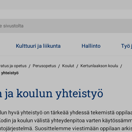
olta
Kulttuuri ja liikunta
Hallinto
Työ 
atus ja opetus
/
Perusopetus
/
Koulut
/
Kertunlaakson koulu
/
 yhteistyö
 ja koulun yhteistyö
ulun hyvä yhteistyö on tärkeää yhdessä tekemistä oppila
Kodin ja koulun välistä yhteydenpitoa varten käytössäm
ntojärjestelmä. Suosittelemme viestimään oppilaan arkis