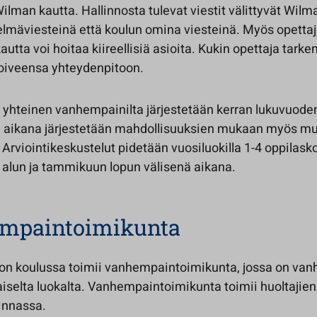
ilman kautta. Hallinnosta tulevat viestit välittyvät Wilm
telmäviesteinä että koulun omina viesteinä. Myös opett
utta voi hoitaa kiireellisiä asioita. Kukin opettaja tark
toiveensa yhteydenpitoon.
 yhteinen vanhempainilta järjestetään kerran lukuvuode
aikana järjestetään mahdollisuuksien mukaan myös muit
Arviointikeskustelut pidetään vuosiluokilla 1-4 oppilask
alun ja tammikuun lopun välisenä aikana.
mpaintoimikunta
on koulussa toimii vanhempaintoimikunta, jossa on va
aiselta luokalta. Vanhempaintoimikunta toimii huoltajie
innassa.