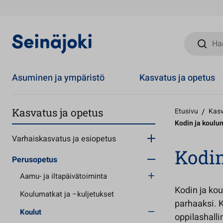
Hae sivust
Asuminen ja ympäristö
Kasvatus ja opetus
Kasvatus ja opetus
Etusivu
/
Kasv
Kodin ja koulun
Varhaiskasvatus ja esiopetus
Kodin
Perusopetus
Aamu- ja iltapäivätoiminta
Kodin ja ko
Koulumatkat ja –kuljetukset
parhaaksi. 
Koulut
oppilashalli