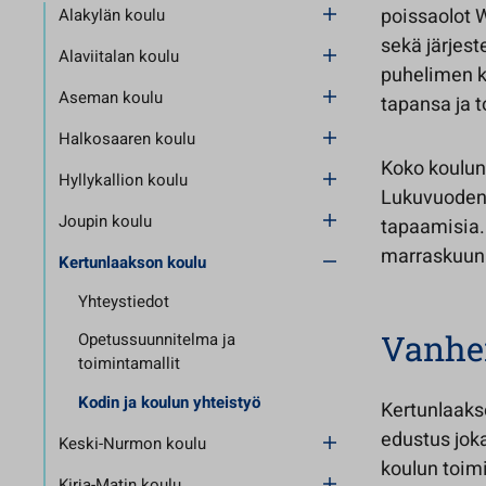
poissaolot W
Alakylän koulu
sekä järjes
Alaviitalan koulu
puhelimen ka
Aseman koulu
tapansa ja 
Halkosaaren koulu
Koko koulun
Hyllykallion koulu
Lukuvuoden 
Joupin koulu
tapaamisia. 
marraskuun 
Kertunlaakson koulu
Yhteystiedot
Vanhe
Opetussuunnitelma ja
toimintamallit
Kodin ja koulun yhteistyö
Kertunlaaks
edustus jok
Keski-Nurmon koulu
koulun toim
Kirja-Matin koulu