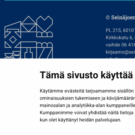
© Seinäjoe
PL 215, 6010
Kirkkokatu 6,
vaihde 06 41
kirjaamo@sein
info@seinajok
etunimi.sukun
Tämä sivusto käyttää 
Tilaa uutiskir
Käytämme evästeitä tarjoamamme sisällön j
ominaisuuksien tukemiseen ja kävijämäärä
mainosalan ja analytiikka-alan kumppaneille
Kumppanimme voivat yhdistää näitä tietoja muih
kun olet käyttänyt heidän palvelujaan.