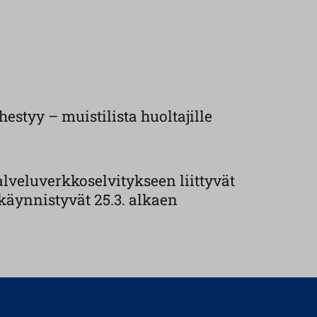
estyy – muistilista huoltajille
lveluverkkoselvitykseen liittyvät
käynnistyvät 25.3. alkaen