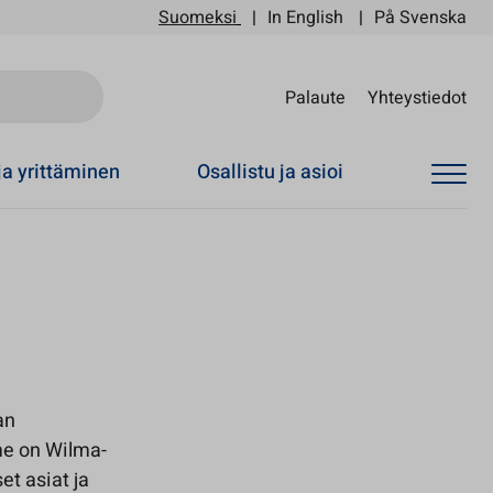
Suomeksi
In English
På Svenska
Sii
Palaute
Yhteystiedot
ja yrittäminen
Osallistu ja asioi
an
me on Wilma-
et asiat ja