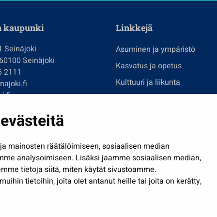
n kaupunki
Linkkejä
1 Seinäjoki
Asuminen ja ympäristö
 60100 Seinäjoki
Kasvatus ja opetus
6 2111
Kulttuuri ja liikunta
ajoki.fi
i.fi
Hallinto
imi@seinajoki.fi
evästeitä
Työ ja yrittäminen
je
Osallistu ja asioi
a mainosten räätälöimiseen, sosiaalisen median
Näytä omat evästeasetuksen
mme analysoimiseen. Lisäksi jaamme sosiaalisen median,
mme tietoja siitä, miten käytät sivustoamme.
in tietoihin, joita olet antanut heille tai joita on kerätty,
Saavutettavuusseloste
| © Seinäjoki 2026