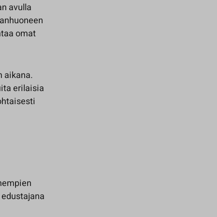
an avulla
ajanhuoneen
entaa omat
n aikana.
a erilaisia
ohtaisesti
nhempien
n edustajana