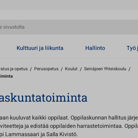
olta
Kulttuuri ja liikunta
Hallinto
Työ 
atus ja opetus
/
Perusopetus
/
Koulut
/
Seinäjoen Yhteiskoulu
/
oiminta
askuntatoiminta
an kuuluvat kaikki oppilaat. Oppilaskunnan hallitus järj
viteetteja ja edistää oppilaiden harrastetoimintaa. Oppi
pi Lammassaari ja Salla Kivistö.