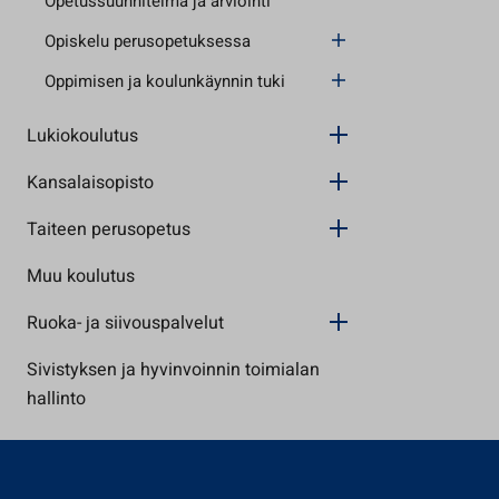
Opetussuunnitelma ja arviointi
Opiskelu perusopetuksessa
Oppimisen ja koulunkäynnin tuki
Lukiokoulutus
Kansalaisopisto
Taiteen perusopetus
Muu koulutus
Ruoka- ja siivouspalvelut
Sivistyksen ja hyvinvoinnin toimialan
hallinto