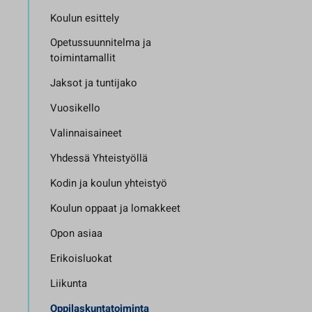
Koulun esittely
Opetussuunnitelma ja
toimintamallit
Jaksot ja tuntijako
Vuosikello
Valinnaisaineet
Yhdessä Yhteistyöllä
Kodin ja koulun yhteistyö
Koulun oppaat ja lomakkeet
Opon asiaa
Erikoisluokat
Liikunta
Oppilaskuntatoiminta