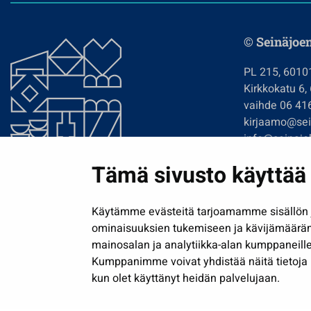
© Seinäjoe
PL 215, 6010
Kirkkokatu 6,
vaihde 06 41
kirjaamo@sein
info@seinajok
etunimi.sukun
Tämä sivusto käyttää 
Tilaa uutiskir
Käytämme evästeitä tarjoamamme sisällön j
ominaisuuksien tukemiseen ja kävijämäärä
mainosalan ja analytiikka-alan kumppaneille
Kumppanimme voivat yhdistää näitä tietoja muih
kun olet käyttänyt heidän palvelujaan.