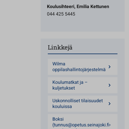
Koulusihteeri, Emilia Kettunen
044 425 5445
Linkkejä
Wilma
oppilashallintojärjestelmä
Koulumatkat ja –
kuljetukset
Uskonnolliset tilaisuudet
kouluissa
Boksi
(tunnus@opetus.seinajoki.fi