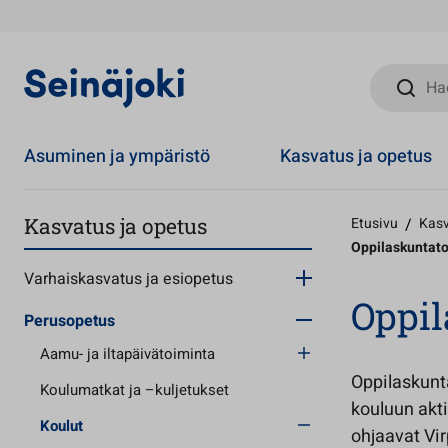
Hae sivust
Asuminen ja ympäristö
Kasvatus ja opetus
Kasvatus ja opetus
Etusivu
/
Kasv
Oppilaskuntat
Varhaiskasvatus ja esiopetus
Oppil
Perusopetus
Aamu- ja iltapäivätoiminta
Oppilaskunta
Koulumatkat ja –kuljetukset
kouluun akti
Koulut
ohjaavat Vir