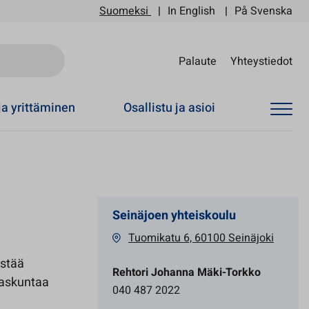
Suomeksi
In English
På Svenska
Sii
Palaute
Yhteystiedot
ja yrittäminen
Osallistu ja asioi
Seinäjoen yhteiskoulu
Tuomikatu 6, 60100 Seinäjoki
estää
Rehtori Johanna Mäki-Torkko
laskuntaa
040 487 2022