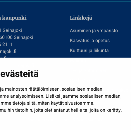
n kaupunki
Linkkejä
1 Seinäjoki
Asuminen ja ympäristö
 60100 Seinäjoki
Kasvatus ja opetus
6 2111
Kulttuuri ja liikunta
ajoki.fi
i.fi
Hallinto
imi@seinajoki.fi
evästeitä
Työ ja yrittäminen
je
Osallistu ja asioi
a mainosten räätälöimiseen, sosiaalisen median
Näytä omat evästeasetuksen
mme analysoimiseen. Lisäksi jaamme sosiaalisen median,
mme tietoja siitä, miten käytät sivustoamme.
in tietoihin, joita olet antanut heille tai joita on kerätty,
Saavutettavuusseloste
| © Seinäjoki 2026