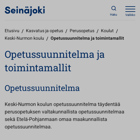
Haku
Valikko
Etusivu
/
Kasvatus ja opetus
/
Perusopetus
/
Koulut
/
Keski-Nurmon koulu
/
Opetussuunnitelma ja toimintamallit
Opetussuunnitelma ja
toimintamallit
Opetussuunnitelma
Keski-Nurmon koulun opetussuunnitelma täydentää
perusopetuksen valtakunnallista opetussuunnitelmaa
sekä Etelä-Pohjanmaan omaa maakunnallista
opetussuunnitelmaa.