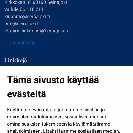
Kirkkokatu 6, 60100 Seinäjoki
vaihde 06 416 2111
kirjaamo@seinajoki.fi
info@seinajoki.fi
etunimi.sukunimi@seinajoki.fi
Tilaa uutiskirje
Linkkejä
Asuminen ja ympäristö
Tämä sivusto käyttää
Kasvatus ja opetus
evästeitä
Kulttuuri ja liikunta
Hallinto
Käytämme evästeitä tarjoamamme sisällön ja
Työ ja yrittäminen
mainosten räätälöimiseen, sosiaalisen median
Osallistu ja asioi
ominaisuuksien tukemiseen ja kävijämäärämme
analysoimiseen. Lisäksi jaamme sosiaalisen median,