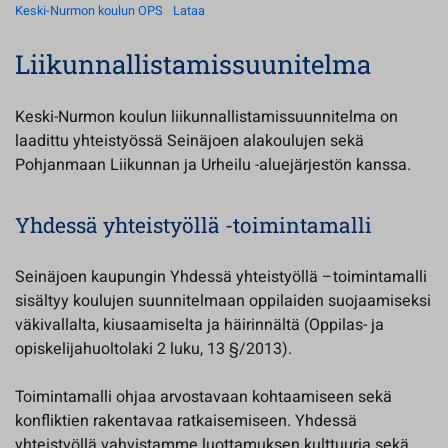
Keski-Nurmon koulun OPS
Lataa
Liikunnallistamissuunitelma
Keski-Nurmon koulun liikunnallistamissuunnitelma on
laadittu yhteistyössä Seinäjoen alakoulujen sekä
Pohjanmaan Liikunnan ja Urheilu -aluejärjestön kanssa.
Yhdessä yhteistyöllä -toimintamalli
Seinäjoen kaupungin Yhdessä yhteistyöllä –toimintamalli
sisältyy koulujen suunnitelmaan oppilaiden suojaamiseksi
väkivallalta, kiusaamiselta ja häirinnältä (Oppilas- ja
opiskelijahuoltolaki 2 luku, 13 §/2013).
Toimintamalli ohjaa arvostavaan kohtaamiseen sekä
konfliktien rakentavaa ratkaisemiseen. Yhdessä
yhteistyöllä vahvistamme luottamuksen kulttuuria sekä