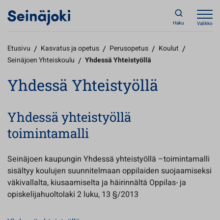
Haku
Valikko
Etusivu
/
Kasvatus ja opetus
/
Perusopetus
/
Koulut
/
Seinäjoen Yhteiskoulu
/
Yhdessä Yhteistyöllä
Yhdessä Yhteistyöllä
Yhdessä yhteistyöllä
toimintamalli
Seinäjoen kaupungin Yhdessä yhteistyöllä –toimintamalli
sisältyy koulujen suunnitelmaan oppilaiden suojaamiseksi
väkivallalta, kiusaamiselta ja häirinnältä Oppilas- ja
opiskelijahuoltolaki 2 luku, 13 §/2013