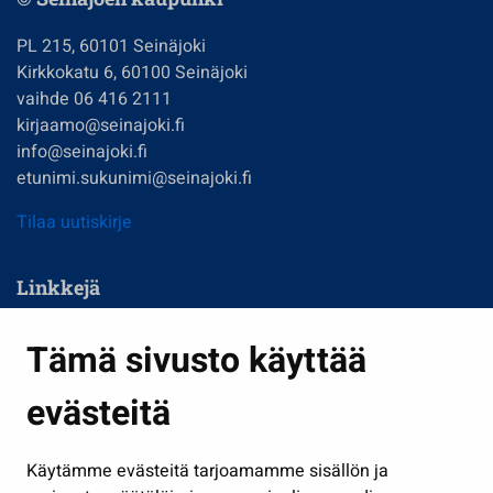
PL 215, 60101 Seinäjoki
Kirkkokatu 6, 60100 Seinäjoki
vaihde 06 416 2111
kirjaamo@seinajoki.fi
info@seinajoki.fi
etunimi.sukunimi@seinajoki.fi
Tilaa uutiskirje
Linkkejä
Asuminen ja ympäristö
Tämä sivusto käyttää
Kasvatus ja opetus
evästeitä
Kulttuuri ja liikunta
Hallinto
Käytämme evästeitä tarjoamamme sisällön ja
Työ ja yrittäminen