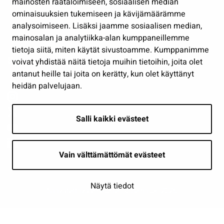
mainosten räätälöimiseen, sosiaalisen median
Osallistu ja asioi
ominaisuuksien tukemiseen ja kävijämäärämme
analysoimiseen. Lisäksi jaamme sosiaalisen median,
Näytä omat evästeasetukseni
mainosalan ja analytiikka-alan kumppaneillemme
tietoja siitä, miten käytät sivustoamme. Kumppanimme
Seuraa meitä
voivat yhdistää näitä tietoja muihin tietoihin, joita olet
antanut heille tai joita on kerätty, kun olet käyttänyt
heidän palvelujaan.
Salli kaikki evästeet
Vain välttämättömät evästeet
Näytä tiedot
Saavutettavuusseloste
| © Seinäjoki 2026