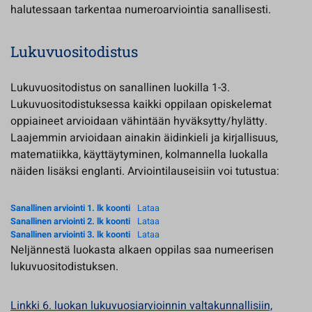
halutessaan tarkentaa numeroarviointia sanallisesti.
Lukuvuositodistus
Lukuvuositodistus on sanallinen luokilla 1-3.
Lukuvuositodistuksessa kaikki oppilaan opiskelemat
oppiaineet arvioidaan vähintään hyväksytty/hylätty.
Laajemmin arvioidaan ainakin äidinkieli ja kirjallisuus,
matematiikka, käyttäytyminen, kolmannella luokalla
näiden lisäksi englanti. Arviointilauseisiin voi tutustua:
Sanallinen arviointi 1. lk koonti
Lataa
Sanallinen arviointi 2. lk koonti
Lataa
Sanallinen arviointi 3. lk koonti
Lataa
Neljännestä luokasta alkaen oppilas saa numeerisen
lukuvuositodistuksen.
Linkki 6. luokan lukuvuosiarvioinnin valtakunnallisiin,