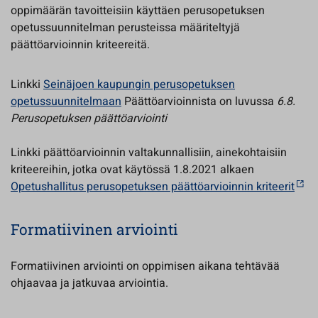
oppimäärän tavoitteisiin käyttäen perusopetuksen
opetussuunnitelman perusteissa määriteltyjä
päättöarvioinnin kriteereitä.
Linkki
Seinäjoen kaupungin perusopetuksen
opetussuunnitelmaan
Päättöarvioinnista on luvussa
6.8.
Perusopetuksen päättöarviointi
Linkki päättöarvioinnin valtakunnallisiin, ainekohtaisiin
kriteereihin, jotka ovat käytössä 1.8.2021 alkaen
Opetushallitus perusopetuksen päättöarvioinnin kriteerit
Formatiivinen arviointi
Formatiivinen arviointi on oppimisen aikana tehtävää
ohjaavaa ja jatkuvaa arviointia.