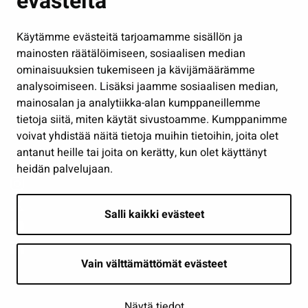
evästeitä
Hallinto
Käytämme evästeitä tarjoamamme sisällön ja
Työ ja yrittäminen
mainosten räätälöimiseen, sosiaalisen median
Osallistu ja asioi
ominaisuuksien tukemiseen ja kävijämäärämme
analysoimiseen. Lisäksi jaamme sosiaalisen median,
Näytä omat evästeasetukseni
mainosalan ja analytiikka-alan kumppaneillemme
tietoja siitä, miten käytät sivustoamme. Kumppanimme
Seuraa meitä
voivat yhdistää näitä tietoja muihin tietoihin, joita olet
antanut heille tai joita on kerätty, kun olet käyttänyt
heidän palvelujaan.
Salli kaikki evästeet
Vain välttämättömät evästeet
Näytä tiedot