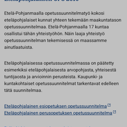
Etelä-Pohjanmaalla opetussuunnitelmatyö kokosi
eteläpohjalaiset kunnat yhteen tekemään maakuntatason
opetussuunnitelmaa. Etelä-Pohjanmaalla 17 kuntaa
osallistui tähän yhteistyöhön. Näin laaja yhteistyö
opetussuunnitelman tekemisessä on maassamme
ainutlaatuista.
Eteläpohjalaisessa opetussuunnitelmassa on päätetty
esimerkiksi eteläpohjalaisesta arvopohjasta, yhteisestä
tuntijaosta ja arvioinnin perusteista. Kaupunki- ja
kuntakohtaiset opetussuunnitelmat tarkentavat edelleen
tätä suunnitelmaa.
Eteläpohjalainen esiopetuksen opetussuunnitelma
Eteläpohjalainen perusopetuksen opetussuunnitelma