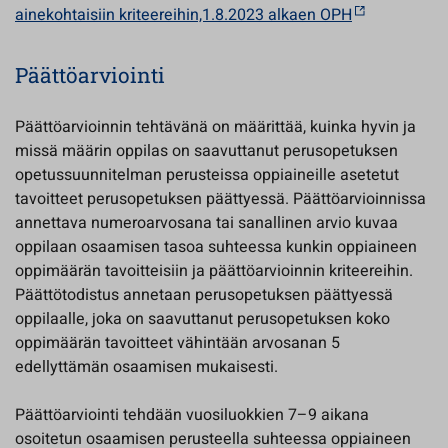
ainekohtaisiin kriteereihin,1.8.2023 alkaen OPH
Päättöarviointi
Päättöarvioinnin tehtävänä on määrittää, kuinka hyvin ja
missä määrin oppilas on saavuttanut perusopetuksen
opetussuunnitelman perusteissa oppiaineille asetetut
tavoitteet perusopetuksen päättyessä. Päättöarvioinnissa
annettava numeroarvosana tai sanallinen arvio kuvaa
oppilaan osaamisen tasoa suhteessa kunkin oppiaineen
oppimäärän tavoitteisiin ja päättöarvioinnin kriteereihin.
Päättötodistus annetaan perusopetuksen päättyessä
oppilaalle, joka on saavuttanut perusopetuksen koko
oppimäärän tavoitteet vähintään arvosanan 5
edellyttämän osaamisen mukaisesti.
Päättöarviointi tehdään vuosiluokkien 7–9 aikana
osoitetun osaamisen perusteella suhteessa oppiaineen