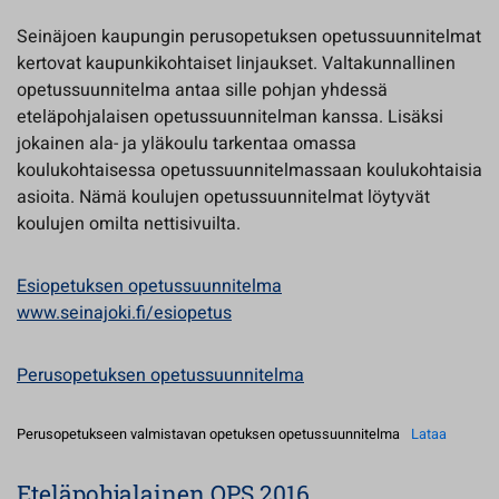
Seinäjoen kaupungin perusopetuksen opetussuunnitelmat
kertovat kaupunkikohtaiset linjaukset. Valtakunnallinen
opetussuunnitelma antaa sille pohjan yhdessä
eteläpohjalaisen opetussuunnitelman kanssa. Lisäksi
jokainen ala- ja yläkoulu tarkentaa omassa
koulukohtaisessa opetussuunnitelmassaan koulukohtaisia
asioita. Nämä koulujen opetussuunnitelmat löytyvät
koulujen omilta nettisivuilta.
Esiopetuksen opetussuunnitelma
www.seinajoki.fi/esiopetus
Perusopetuksen opetussuunnitelma
Perusopetukseen valmistavan opetuksen opetussuunnitelma
Lataa
Eteläpohjalainen OPS 2016