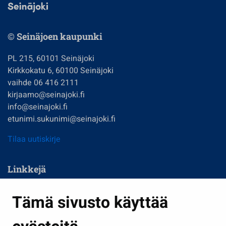
© Seinäjoen kaupunki
PL 215, 60101 Seinäjoki
Kirkkokatu 6, 60100 Seinäjoki
vaihde 06 416 2111
kirjaamo@seinajoki.fi
info@seinajoki.fi
etunimi.sukunimi@seinajoki.fi
Tilaa uutiskirje
Linkkejä
Asuminen ja ympäristö
Tämä sivusto käyttää
Kasvatus ja opetus
Kulttuuri ja liikunta